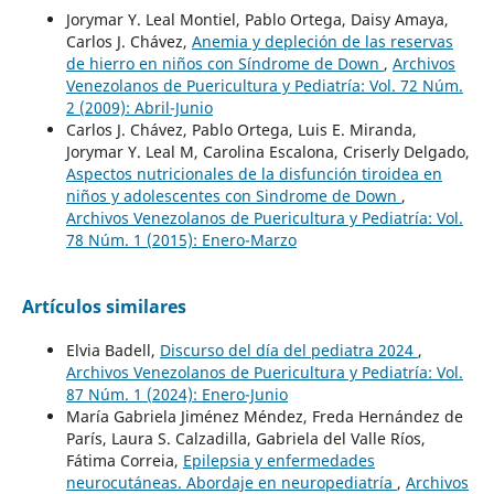
Jorymar Y. Leal Montiel, Pablo Ortega, Daisy Amaya,
Carlos J. Chávez,
Anemia y depleción de las reservas
de hierro en niños con Síndrome de Down
,
Archivos
Venezolanos de Puericultura y Pediatría: Vol. 72 Núm.
2 (2009): Abril-Junio
Carlos J. Chávez, Pablo Ortega, Luis E. Miranda,
Jorymar Y. Leal M, Carolina Escalona, Criserly Delgado,
Aspectos nutricionales de la disfunción tiroidea en
niños y adolescentes con Sindrome de Down
,
Archivos Venezolanos de Puericultura y Pediatría: Vol.
78 Núm. 1 (2015): Enero-Marzo
Artículos similares
Elvia Badell,
Discurso del día del pediatra 2024
,
Archivos Venezolanos de Puericultura y Pediatría: Vol.
87 Núm. 1 (2024): Enero-Junio
María Gabriela Jiménez Méndez, Freda Hernández de
París, Laura S. Calzadilla, Gabriela del Valle Ríos,
Fátima Correia,
Epilepsia y enfermedades
neurocutáneas. Abordaje en neuropediatría
,
Archivos