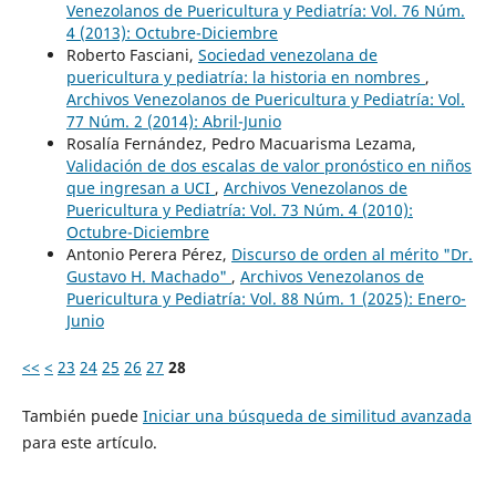
Venezolanos de Puericultura y Pediatría: Vol. 76 Núm.
4 (2013): Octubre-Diciembre
Roberto Fasciani,
Sociedad venezolana de
puericultura y pediatría: la historia en nombres
,
Archivos Venezolanos de Puericultura y Pediatría: Vol.
77 Núm. 2 (2014): Abril-Junio
Rosalía Fernández, Pedro Macuarisma Lezama,
Validación de dos escalas de valor pronóstico en niños
que ingresan a UCI
,
Archivos Venezolanos de
Puericultura y Pediatría: Vol. 73 Núm. 4 (2010):
Octubre-Diciembre
Antonio Perera Pérez,
Discurso de orden al mérito "Dr.
Gustavo H. Machado"
,
Archivos Venezolanos de
Puericultura y Pediatría: Vol. 88 Núm. 1 (2025): Enero-
Junio
<<
<
23
24
25
26
27
28
También puede
Iniciar una búsqueda de similitud avanzada
para este artículo.