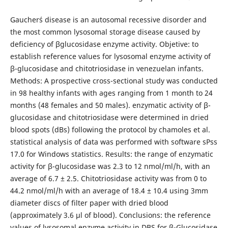
Gaucher´s disease is an autosomal recessive disorder and
the most common lysosomal storage disease caused by
deficiency of βglucosidase enzyme activity. Objetive: to
establish reference values for lysosomal enzyme activity of
β-glucosidase and chitotriosidase in venezuelan infants.
Methods: A prospective cross-sectional study was conducted
in 98 healthy infants with ages ranging from 1 month to 24
months (48 females and 50 males). enzymatic activity of β-
glucosidase and chitotriosidase were determined in dried
blood spots (dBs) following the protocol by chamoles et al.
statistical analysis of data was performed with software sPss
17.0 for Windows statistics. Results: the range of enzymatic
activity for β-glucosidase was 2.3 to 12 nmol/ml/h, with an
average of 6.7 ± 2.5. Chitotriosidase activity was from 0 to
44.2 nmol/ml/h with an average of 18.4 ± 10.4 using 3mm
diameter discs of filter paper with dried blood
(approximately 3.6 µl of blood). Conclusions: the reference
values of lysosomal enzyme activity in DBS for β-Glucosidase