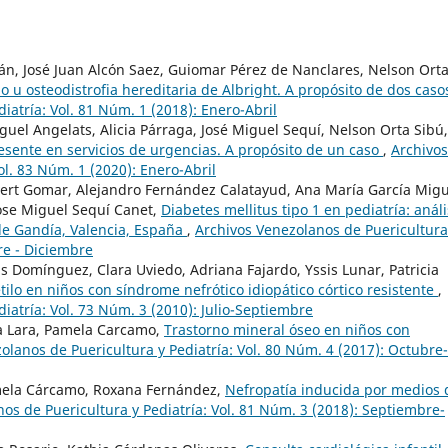
án, José Juan Alcón Saez, Guiomar Pérez de Nanclares, Nelson Ort
 u osteodistrofia hereditaria de Albright. A propósito de dos cas
iatría: Vol. 81 Núm. 1 (2018): Enero-Abril
uel Angelats, Alicia Párraga, José Miguel Sequí, Nelson Orta Sibú,
resente en servicios de urgencias. A propósito de un caso
,
Archivos
ol. 83 Núm. 1 (2020): Enero-Abril
ert Gomar, Alejandro Fernández Calatayud, Ana María García Migu
ose Miguel Sequí Canet,
Diabetes mellitus tipo 1 en pediatría: análi
o de Gandía, Valencia, España
,
Archivos Venezolanos de Puericultura
re - Diciembre
uis Domínguez, Clara Uviedo, Adriana Fajardo, Yssis Lunar, Patricia
ilo en niños con síndrome nefrótico idiopático córtico resistente
,
iatría: Vol. 73 Núm. 3 (2010): Julio-Septiembre
lsa Lara, Pamela Carcamo,
Trastorno mineral óseo en niños con
olanos de Puericultura y Pediatría: Vol. 80 Núm. 4 (2017): Octubre-
amela Cárcamo, Roxana Fernández,
Nefropatía inducida por medios 
os de Puericultura y Pediatría: Vol. 81 Núm. 3 (2018): Septiembre-