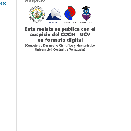
osto
l