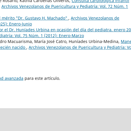
e Rosario, Kathia Cárdenas Oliveros,
Consulta cardiológica infantil
,
Archivos Venezolanos de Puericultura y Pediatría: Vol. 72 Núm. 1
l mérito "Dr. Gustavo H. Machado"
,
Archivos Venezolanos de
025): Enero-Junio
r el Dr. Huníades Urbina en ocasión del día del pediatra. enero 2
diatría: Vol. 75 Núm. 1 (2012): Enero-Marzo
edro Macuarisma, María José Catro, Huníades Urbina-Medina,
Mane
 recién nacido
,
Archivos Venezolanos de Puericultura y Pediatría: Vo
tud avanzada
para este artículo.