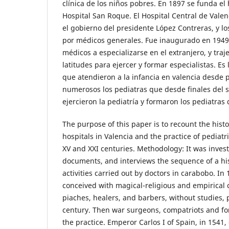
clínica de los niños pobres. En 1897 se funda el h
Hospital San Roque. El Hospital Central de Valen
el gobierno del presidente López Contreras, y l
por médicos generales. Fue inaugurado en 1949 
médicos a especializarse en el extranjero, y tra
latitudes para ejercer y formar especialistas. Es 
que atendieron a la infancia en valencia desde pr
numerosos los pediatras que desde finales del si
ejercieron la pediatría y formaron los pediatras 
The purpose of this paper is to recount the histo
hospitals in Valencia and the practice of pediat
XV and XXI centuries. Methodology: It was invest
documents, and interviews the sequence of a hist
activities carried out by doctors in carabobo. I
conceived with magical-religious and empirical 
piaches, healers, and barbers, without studies, p
century. Then war surgeons, compatriots and fo
the practice. Emperor Carlos I of Spain, in 1541,