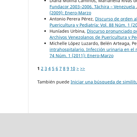
Diana Molina Caminos, Marianella Rivas d
Fundacor 2003–2006. Táchira – Venezuela
(2009): Enero-Marzo
Antonio Perera Pérez,
Discurso de orden a
Puericultura y Pediatría: Vol. 88 Núm. 1 (2
Huníades Urbina,
Discurso pronunciado po
Archivos Venezolanos de Puericultura y Pe
Michelle López Luzardo, Belén Arteaga, P
intrahospitalario. Infección urinaria en el
74 Núm. 1 (2011): Enero-Marzo
1
2
3
4
5
6
7
8
9
10
>
>>
También puede
Iniciar una búsqueda de simili