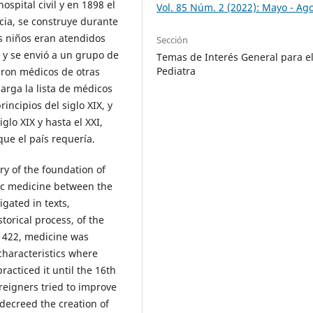
ospital civil y en 1898 el
Vol. 85 Núm. 2 (2022): Mayo - Ag
cia, se construye durante
os niños eran atendidos
Sección
y se envió a un grupo de
Temas de Interés General para e
Pediatra
jeron médicos de otras
larga la lista de médicos
incipios del siglo XIX, y
glo XIX y hasta el XXI,
que el país requería.
ry of the foundation of
ric medicine between the
igated in texts,
orical process, of the
n 1422, medicine was
characteristics where
racticed it until the 16th
reigners tried to improve
 decreed the creation of