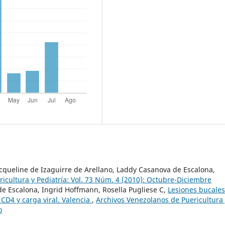
acqueline de Izaguirre de Arellano, Laddy Casanova de Escalona,
icultura y Pediatría: Vol. 73 Núm. 4 (2010): Octubre-Diciembre
e Escalona, Ingrid Hoffmann, Rosella Pugliese C,
Lesiones bucales
 CD4 y carga viral. Valencia
,
Archivos Venezolanos de Puericultura
o