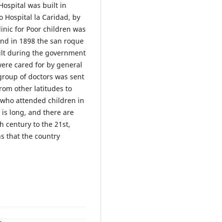
ospital was built in
o Hospital la Caridad, by
inic for Poor children was
and in 1898 the san roque
uilt during the government
were cared for by general
 group of doctors was sent
rom other latitudes to
rs who attended children in
 is long, and there are
 century to the 21st,
ns that the country