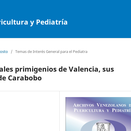
cultura y Pediatría
gosto
/
Temas de Interés General para el Pediatra
tales primigenios de Valencia, sus
 de Carabobo