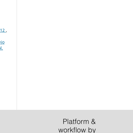
012
,
jo
l.