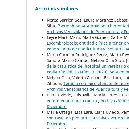
Artículos similares
Nerea Sarrion Sos, Laura Martínez Sebasti
Sibú,
Pseudohipoparatiroidismo hereditario
Archivos Venezolanos de Puericultura y Ped
Leyre Martí Martí, Marta Gómez, Carlos Mig
Escombroidosis: entidad clínica a tener p
Venezolanos de Puericultura y Pediatría: V
María Carmen Rodríguez Pérez, Marta Rev
Sandra Marco Campo, Nelson Orta Sibú, J
de la casuística del hospital universitari
Pediatría: Vol. 83 Núm. 3 (2020): Septiemb
Nelson Orta, Valerio Coronel, Elsa Lara, L
Zibaoui,
Terapia con micofelonato de mofet
Archivos Venezolanos de Puericultura y Ped
Clara Uviedo, Luis Ávila, Maria Ortega, E
enfermedad renal crónica
,
Archivos Venez
Diciembre
María Ortega, Elsa Lara, Clara Uviedo, P
contraste en pediatría
,
Archivos Venezolan
Diciembre