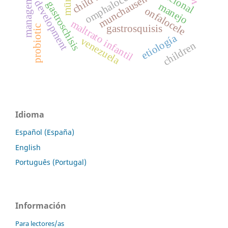
management
omphalocele
munchausen
development
gastroschisis
manejo
onfalocele
maltrato infantil
gastrosquisis
probiotic
etiología
venezuela
children
Idioma
Español (España)
English
Português (Portugal)
Información
Para lectores/as