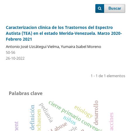
Buscar
Caracterizacion clinica de los Trastornos del Espectro
Autista (TEA) en el estado Merida-Venezuela. Marzo 2020-
Febrero 2021
Antonio José Uzcátegui Vielma, Yumaira Isabel Moreno
50-56
26-10-2022
1 - 1 de 1 elementos
Palabras clave
cierre primario convencional
desarrollo
pediatría
etiology
definición
münchausen
vaccines
niños
child abuse