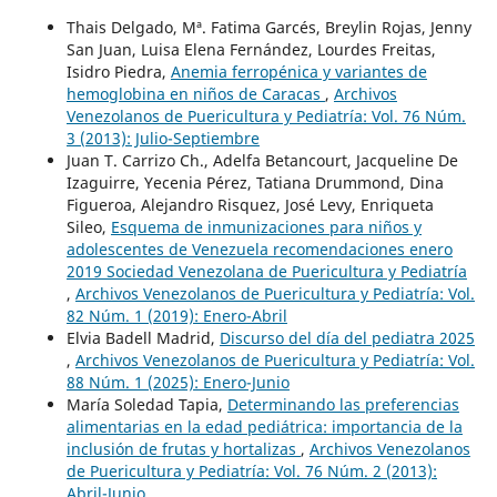
Thais Delgado, Mª. Fatima Garcés, Breylin Rojas, Jenny
San Juan, Luisa Elena Fernández, Lourdes Freitas,
Isidro Piedra,
Anemia ferropénica y variantes de
hemoglobina en niños de Caracas
,
Archivos
Venezolanos de Puericultura y Pediatría: Vol. 76 Núm.
3 (2013): Julio-Septiembre
Juan T. Carrizo Ch., Adelfa Betancourt, Jacqueline De
Izaguirre, Yecenia Pérez, Tatiana Drummond, Dina
Figueroa, Alejandro Risquez, José Levy, Enriqueta
Sileo,
Esquema de inmunizaciones para niños y
adolescentes de Venezuela recomendaciones enero
2019 Sociedad Venezolana de Puericultura y Pediatría
,
Archivos Venezolanos de Puericultura y Pediatría: Vol.
82 Núm. 1 (2019): Enero-Abril
Elvia Badell Madrid,
Discurso del día del pediatra 2025
,
Archivos Venezolanos de Puericultura y Pediatría: Vol.
88 Núm. 1 (2025): Enero-Junio
María Soledad Tapia,
Determinando las preferencias
alimentarias en la edad pediátrica: importancia de la
inclusión de frutas y hortalizas
,
Archivos Venezolanos
de Puericultura y Pediatría: Vol. 76 Núm. 2 (2013):
Abril-Junio