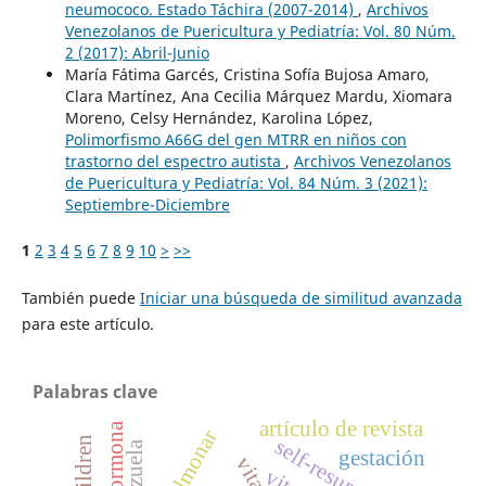
neumococo. Estado Táchira (2007-2014)
,
Archivos
Venezolanos de Puericultura y Pediatría: Vol. 80 Núm.
2 (2017): Abril-Junio
María Fátima Garcés, Cristina Sofía Bujosa Amaro,
Clara Martínez, Ana Cecilia Márquez Mardu, Xiomara
Moreno, Celsy Hernández, Karolina López,
Polimorfismo A66G del gen MTRR en niños con
trastorno del espectro autista
,
Archivos Venezolanos
de Puericultura y Pediatría: Vol. 84 Núm. 3 (2021):
Septiembre-Diciembre
1
2
3
4
5
6
7
8
9
10
>
>>
También puede
Iniciar una búsqueda de similitud avanzada
para este artículo.
Palabras clave
artículo de revista
parathormona
self-resurrection
venezuela
gestación