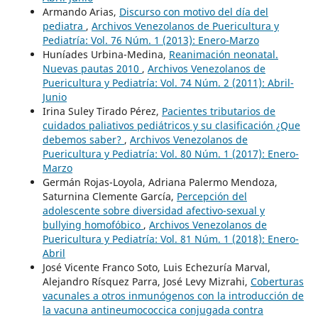
Armando Arias,
Discurso con motivo del día del
pediatra
,
Archivos Venezolanos de Puericultura y
Pediatría: Vol. 76 Núm. 1 (2013): Enero-Marzo
Huníades Urbina-Medina,
Reanimación neonatal.
Nuevas pautas 2010
,
Archivos Venezolanos de
Puericultura y Pediatría: Vol. 74 Núm. 2 (2011): Abril-
Junio
Irina Suley Tirado Pérez,
Pacientes tributarios de
cuidados paliativos pediátricos y su clasificación ¿Que
debemos saber?
,
Archivos Venezolanos de
Puericultura y Pediatría: Vol. 80 Núm. 1 (2017): Enero-
Marzo
Germán Rojas-Loyola, Adriana Palermo Mendoza,
Saturnina Clemente García,
Percepción del
adolescente sobre diversidad afectivo-sexual y
bullying homofóbico
,
Archivos Venezolanos de
Puericultura y Pediatría: Vol. 81 Núm. 1 (2018): Enero-
Abril
José Vicente Franco Soto, Luis Echezuría Marval,
Alejandro Rísquez Parra, José Levy Mizrahi,
Coberturas
vacunales a otros inmunógenos con la introducción de
la vacuna antineumococcica conjugada contra