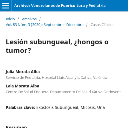
Archivos Venezolanos de Puericultura y Pediatría
Inicio
/
Archivos
/
Vol. 83 Núm. 3 (2020): Septiembre - Diciembre
/
Casos Clínicos
Lesión subungueal, ¿hongos o
tumor?
Julia Morata Alba
Servicio de Pediatría, Hospital Lluís Alcanyís. Xàtiva, València
Laia Morata Alba
Centro De Salud Enguera. Departamento De Salud Xàtiva-Ontinyent
Palabras clave:
Exostosis Subungueal, Micosis, Uña
Resumen