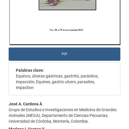
PDF
Palabras clave:
Equinos, úlceras gástricas, gastritis, parásitos,
impacción, Equines, gastric ulcers, parasites,
impaction
Contenido
José A. Cardona Á
Grupo de Estudios e Investigaciones en Medicina de Grandes
principal
Animales (MEGA), Departamento de Ciencias Pecuarias,
Universidad de Córdoba, Montería, Colombia.
del
Marlene I. Vargas V.