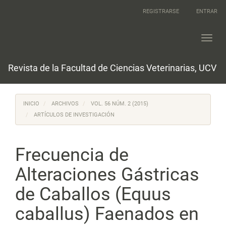
Navegación
REGISTRARSE
ENTRAR
principal
Contenido
principal
Toggl
Barra
navig
lateral
Revista de la Facultad de Ciencias Veterinarias, UCV
INICIO
ARCHIVOS
VOL. 56 NÚM. 2 (2015)
ARTÍCULOS DE INVESTIGACIÓN
Frecuencia de
Alteraciones Gástricas
de Caballos (Equus
caballus) Faenados en