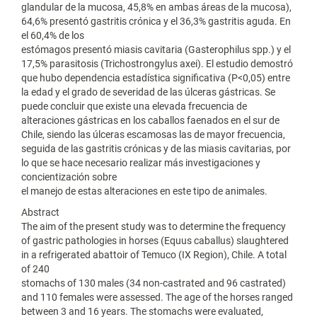
glandular de la mucosa, 45,8% en ambas áreas de la mucosa),
64,6% presentó gastritis crónica y el 36,3% gastritis aguda. En
el 60,4% de los
estómagos presentó miasis cavitaria (Gasterophilus spp.) y el
17,5% parasitosis (Trichostrongylus axei). El estudio demostró
que hubo dependencia estadística significativa (P<0,05) entre
la edad y el grado de severidad de las úlceras gástricas. Se
puede concluir que existe una elevada frecuencia de
alteraciones gástricas en los caballos faenados en el sur de
Chile, siendo las úlceras escamosas las de mayor frecuencia,
seguida de las gastritis crónicas y de las miasis cavitarias, por
lo que se hace necesario realizar más investigaciones y
concientización sobre
el manejo de estas alteraciones en este tipo de animales.
Abstract
The aim of the present study was to determine the frequency
of gastric pathologies in horses (Equus caballus) slaughtered
in a refrigerated abattoir of Temuco (IX Region), Chile. A total
of 240
stomachs of 130 males (34 non-castrated and 96 castrated)
and 110 females were assessed. The age of the horses ranged
between 3 and 16 years. The stomachs were evaluated,