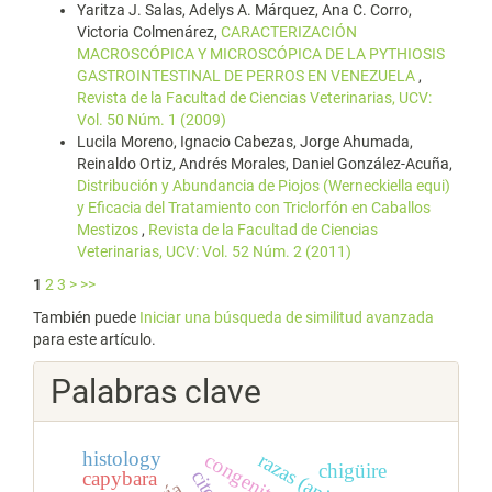
Yaritza J. Salas, Adelys A. Márquez, Ana C. Corro,
Victoria Colmenárez,
CARACTERIZACIÓN
MACROSCÓPICA Y MICROSCÓPICA DE LA PYTHIOSIS
GASTROINTESTINAL DE PERROS EN VENEZUELA
,
Revista de la Facultad de Ciencias Veterinarias, UCV:
Vol. 50 Núm. 1 (2009)
Lucila Moreno, Ignacio Cabezas, Jorge Ahumada,
Reinaldo Ortiz, Andrés Morales, Daniel González-Acuña,
Distribución y Abundancia de Piojos (Werneckiella equi)
y Eficacia del Tratamiento con Triclorfón en Caballos
Mestizos
,
Revista de la Facultad de Ciencias
Veterinarias, UCV: Vol. 52 Núm. 2 (2011)
1
2
3
>
>>
También puede
Iniciar una búsqueda de similitud avanzada
para este artículo.
Palabras clave
histology
razas (animales)
chigüire
capybara