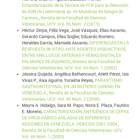
Estandarización de la Técnica de PCR para la Detección
de ADN de Leishmania sp. en Muestras de Sangre de
Caninos
,
Revista de la Facultad de Ciencias
Veterinarias, UCV: Vol. 56 Núm. 2 (2015)
Héctor Zerpa, Félix Vega, José Vásquez, Elías Ascanio,
Gerardo Campos, Elías Sogbe, Eduardo Romero,
Herakles García, Marisela Ascanio,
DIFERENCIAS EN LA
RESPUESTA IN VITRO ANTE AGENTES VASOACTIVOS,
ENTRE ANILLOS DE ARTERIAS Y VENAS DIGITALES
PALMARES DE EQUINOS
,
Revista de la Facultad de
Ciencias Veterinarias, UCV: Vol. 43 Núm. 1 (2002)
Jéssica Quijada, Angélica Bethencourt, Arlett Pérez, Isis
Vivas P., Aixa Aguirre, Yuraima Reyes,
PARASITISMO
GASTROINTESTINAL EN UN BIOTERIO CANINO EN
VENEZUELA
,
Revista de la Facultad de Ciencias
Veterinarias, UCV: Vol. 49 Núm. 2 (2008)
Mayra A. Hidalgo, Sara M. Papo, Noris E. Plaza, Fautino
E. Moreno,
CARACTERIZACIÓN ANTIGÉNICA DE CEPAS
DE VIRUS RÁBICO AISLADAS DE DIFERENTES
REGIONES EN VENEZUELA. PERIODO 2001-2004
,
Revista de la Facultad de Ciencias Veterinarias, UCV:
Vol. 46 Núm. 1 (2005)