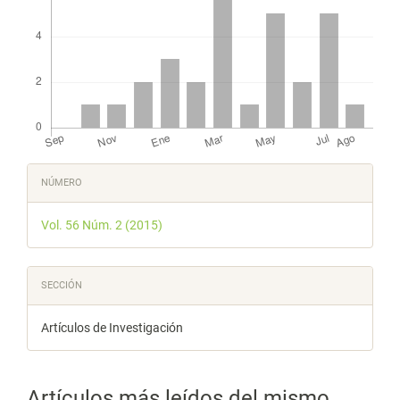
Detalles
NÚMERO
del
Vol. 56 Núm. 2 (2015)
artículo
SECCIÓN
Artículos de Investigación
Artículos más leídos del mismo