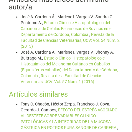
autor/a
José A. Cardona Á., Marlene I. Vargas V., Sandra C.
Perdomo A.,
Estudio Clínico e Histopatológico del
Carcinoma de Células Escamosas de Bovinos en el
Departamento de Córdoba, Colombia
,
Revista de la
Facultad de Ciencias Veterinarias, UCV: Vol. 54 Núm. 2
(2013)
José A. Cardona Á., Marlene I. Vargas V., Jhonny A.
Buitrago M.,
Estudio Clínico, Histopatológico e
Histoquímico del Melanoma Cutáneo en Caballos
(Equus ferus caballus) del Departamento de Córdoba,
Colombia
,
Revista de la Facultad de Ciencias
Veterinarias, UCV: Vol. 57 Núm. 1 (2016)
Artículos similares
Tony C. Chacón, Héctor Zerpa, Francisco J. Cova,
Gerardo J. Campos,
EFECTO DEL ESTRÉS ASOCIADO
AL DESTETE SOBRE VARIABLES CLÍNICO-
PATOLÓGICAS Y LA INTEGRIDAD DE LA MUCOSA
GÁSTRICA EN POTROS PURA SANGRE DE CARRERA
,