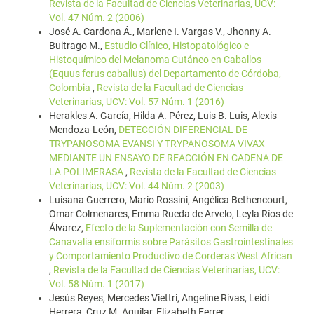
Revista de la Facultad de Ciencias Veterinarias, UCV:
Vol. 47 Núm. 2 (2006)
José A. Cardona Á., Marlene I. Vargas V., Jhonny A.
Buitrago M.,
Estudio Clínico, Histopatológico e
Histoquímico del Melanoma Cutáneo en Caballos
(Equus ferus caballus) del Departamento de Córdoba,
Colombia
,
Revista de la Facultad de Ciencias
Veterinarias, UCV: Vol. 57 Núm. 1 (2016)
Herakles A. García, Hilda A. Pérez, Luis B. Luis, Alexis
Mendoza-León,
DETECCIÓN DIFERENCIAL DE
TRYPANOSOMA EVANSI Y TRYPANOSOMA VIVAX
MEDIANTE UN ENSAYO DE REACCIÓN EN CADENA DE
LA POLIMERASA
,
Revista de la Facultad de Ciencias
Veterinarias, UCV: Vol. 44 Núm. 2 (2003)
Luisana Guerrero, Mario Rossini, Angélica Bethencourt,
Omar Colmenares, Emma Rueda de Arvelo, Leyla Ríos de
Álvarez,
Efecto de la Suplementación con Semilla de
Canavalia ensiformis sobre Parásitos Gastrointestinales
y Comportamiento Productivo de Corderas West African
,
Revista de la Facultad de Ciencias Veterinarias, UCV:
Vol. 58 Núm. 1 (2017)
Jesús Reyes, Mercedes Viettri, Angeline Rivas, Leidi
Herrera, Cruz M. Aguilar, Elizabeth Ferrer,