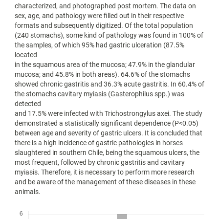
characterized, and photographed post mortem. The data on
sex, age, and pathology were filled out in their respective
formats and subsequently digitized. Of the total population
(240 stomachs), some kind of pathology was found in 100% of
the samples, of which 95% had gastric ulceration (87.5%
located
in the squamous area of the mucosa; 47.9% in the glandular
mucosa; and 45.8% in both areas). 64.6% of the stomachs
showed chronic gastritis and 36.3% acute gastritis. In 60.4% of
the stomachs cavitary myiasis (Gasterophilus spp.) was
detected
and 17.5% were infected with Trichostrongylus axei. The study
demonstrated a statistically significant dependence (P<0.05)
between age and severity of gastric ulcers. It is concluded that
there is a high incidence of gastric pathologies in horses
slaughtered in southern Chile, being the squamous ulcers, the
most frequent, followed by chronic gastritis and cavitary
myiasis. Therefore, it is necessary to perform more research
and be aware of the management of these diseases in these
animals.
Descargas