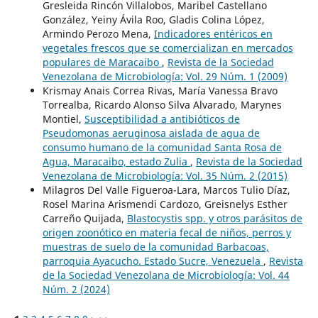
Gresleida Rincón Villalobos, Maribel Castellano
González, Yeiny Ávila Roo, Gladis Colina López,
Armindo Perozo Mena,
Indicadores entéricos en
vegetales frescos que se comercializan en mercados
populares de Maracaibo
,
Revista de la Sociedad
Venezolana de Microbiología: Vol. 29 Núm. 1 (2009)
Krismay Anais Correa Rivas, María Vanessa Bravo
Torrealba, Ricardo Alonso Silva Alvarado, Marynes
Montiel,
Susceptibilidad a antibióticos de
Pseudomonas aeruginosa aislada de agua de
consumo humano de la comunidad Santa Rosa de
Agua, Maracaibo, estado Zulia
,
Revista de la Sociedad
Venezolana de Microbiología: Vol. 35 Núm. 2 (2015)
Milagros Del Valle Figueroa-Lara, Marcos Tulio Díaz,
Rosel Marina Arismendi Cardozo, Greisnelys Esther
Carreño Quijada,
Blastocystis spp. y otros parásitos de
origen zoonótico en materia fecal de niños, perros y
muestras de suelo de la comunidad Barbacoas,
parroquia Ayacucho. Estado Sucre, Venezuela
,
Revista
de la Sociedad Venezolana de Microbiología: Vol. 44
Núm. 2 (2024)