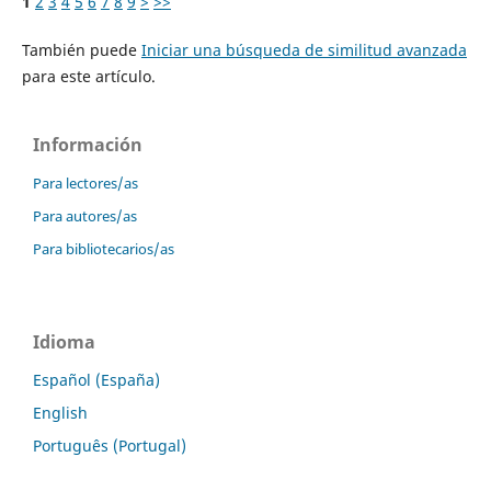
1
2
3
4
5
6
7
8
9
>
>>
También puede
Iniciar una búsqueda de similitud avanzada
para este artículo.
Información
Para lectores/as
Para autores/as
Para bibliotecarios/as
Idioma
Español (España)
English
Português (Portugal)