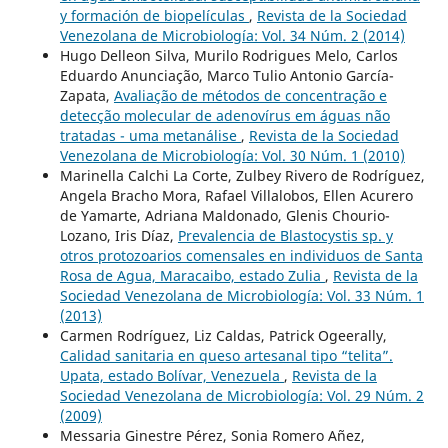
y formación de biopelículas
,
Revista de la Sociedad
Venezolana de Microbiología: Vol. 34 Núm. 2 (2014)
Hugo Delleon Silva, Murilo Rodrigues Melo, Carlos
Eduardo Anunciação, Marco Tulio Antonio García-
Zapata,
Avaliação de métodos de concentração e
detecção molecular de adenovírus em águas não
tratadas - uma metanálise
,
Revista de la Sociedad
Venezolana de Microbiología: Vol. 30 Núm. 1 (2010)
Marinella Calchi La Corte, Zulbey Rivero de Rodríguez,
Angela Bracho Mora, Rafael Villalobos, Ellen Acurero
de Yamarte, Adriana Maldonado, Glenis Chourio-
Lozano, Iris Díaz,
Prevalencia de Blastocystis sp. y
otros protozoarios comensales en individuos de Santa
Rosa de Agua, Maracaibo, estado Zulia
,
Revista de la
Sociedad Venezolana de Microbiología: Vol. 33 Núm. 1
(2013)
Carmen Rodríguez, Liz Caldas, Patrick Ogeerally,
Calidad sanitaria en queso artesanal tipo “telita”.
Upata, estado Bolívar, Venezuela
,
Revista de la
Sociedad Venezolana de Microbiología: Vol. 29 Núm. 2
(2009)
Messaria Ginestre Pérez, Sonia Romero Añez,