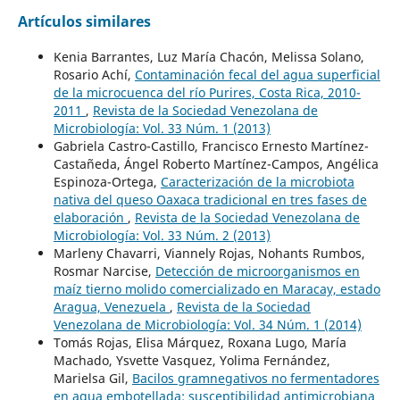
Artículos similares
Kenia Barrantes, Luz María Chacón, Melissa Solano,
Rosario Achí,
Contaminación fecal del agua superficial
de la microcuenca del río Purires, Costa Rica, 2010-
2011
,
Revista de la Sociedad Venezolana de
Microbiología: Vol. 33 Núm. 1 (2013)
Gabriela Castro-Castillo, Francisco Ernesto Martínez-
Castañeda, Ángel Roberto Martínez-Campos, Angélica
Espinoza-Ortega,
Caracterización de la microbiota
nativa del queso Oaxaca tradicional en tres fases de
elaboración
,
Revista de la Sociedad Venezolana de
Microbiología: Vol. 33 Núm. 2 (2013)
Marleny Chavarri, Viannely Rojas, Nohants Rumbos,
Rosmar Narcise,
Detección de microorganismos en
maíz tierno molido comercializado en Maracay, estado
Aragua, Venezuela
,
Revista de la Sociedad
Venezolana de Microbiología: Vol. 34 Núm. 1 (2014)
Tomás Rojas, Elisa Márquez, Roxana Lugo, María
Machado, Ysvette Vasquez, Yolima Fernández,
Marielsa Gil,
Bacilos gramnegativos no fermentadores
en agua embotellada: susceptibilidad antimicrobiana