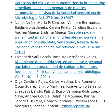
Detección del virus de inmunodeficiencia humana tipo
1 mediante la PCR, en neonatos de madres
seropositivas
,
Revista de la Sociedad Venezolana de
Microbiología: Vol. 27 Núm. 2 (2007)
Nailet Arráiz, María P. Sánchez, Valmore Bermúdez,
Baldimiro Urdaneta, Carem Prieto, Carolina Escalona,
Andrea Mujica, Endrina Mujica,
Curable sexually
transmitted infections among female sex workers in a
population of Zulia State, Venezuela
,
Revista de la
Sociedad Venezolana de Microbiología: Vol. 31 Núm. 1
(2011)
Yotsabeth Saúl García, Rosaura Hernández Valles,
Aislamiento de Candida spp. en ambiente y personal
que labora en una unidad de cuidados intensivos
,
Revista de la Sociedad Venezolana de Microbiología:
Vol. 34 Núm. 1 (2014)
Olga Carolina Rojas, Carlos Medina, Lila Rumenoff,
Oscar Suárez, Emilio Martínez, José Antonio Serrano,
Elizabeth Liendo, Patrick Boiro, Verónica Rodríguez-
Nava, Andrée Couble, Delphine Mouniée, Karina
Sánchez Herrera, Horacio Sandoval, William López, Elis
Mosquera, Joanna Santeliz,
Primer reporte de