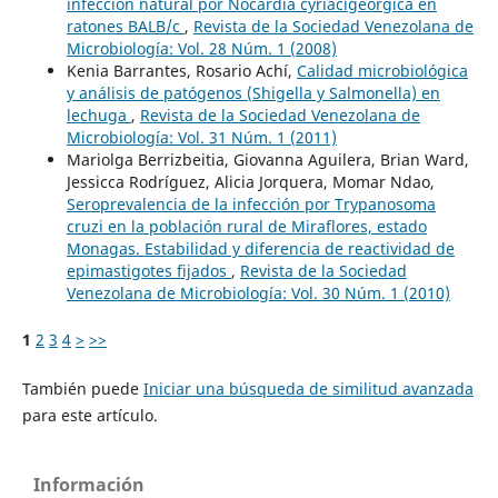
infección natural por Nocardia cyriacigeorgica en
ratones BALB/c
,
Revista de la Sociedad Venezolana de
Microbiología: Vol. 28 Núm. 1 (2008)
Kenia Barrantes, Rosario Achí,
Calidad microbiológica
y análisis de patógenos (Shigella y Salmonella) en
lechuga
,
Revista de la Sociedad Venezolana de
Microbiología: Vol. 31 Núm. 1 (2011)
Mariolga Berrizbeitia, Giovanna Aguilera, Brian Ward,
Jessicca Rodríguez, Alicia Jorquera, Momar Ndao,
Seroprevalencia de la infección por Trypanosoma
cruzi en la población rural de Miraflores, estado
Monagas. Estabilidad y diferencia de reactividad de
epimastigotes fijados
,
Revista de la Sociedad
Venezolana de Microbiología: Vol. 30 Núm. 1 (2010)
1
2
3
4
>
>>
También puede
Iniciar una búsqueda de similitud avanzada
para este artículo.
Información