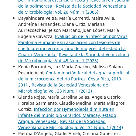
de la polimerasa
,
Revista de la Sociedad Venezolana
de Microbiología: Vol. 26 Núm. 1 (2006)
Dayahindara Veitía, María Correnti, Maira Ávila,
Andreína Fernandes, Diana Ortíz, Mariana
Aurrecoechea, Jeison Marcano, Juan López, María
Eugenia Cavazza,
Evaluación de la infección por Virus
Papiloma Humano y su asociación con lesiones de
cuello uterino en un grupo de mujeres del estado La
Guaira, Venezuela
,
Revista de la Sociedad Venezolana
de Microbiología: Vol. 45 Núm. 1 (2025)
Kenia Barrantes, Luz María Chacón, Melissa Solano,
Rosario Achí,
Contaminación fecal del agua superficial
de la microcuenca del río Purires, Costa Rica, 2010-
2011
,
Revista de la Sociedad Venezolana de
Microbiología: Vol. 33 Núm. 1 (2013)
Glenda Rojas, María Carolina Salas, Ángela Osorio,
Floralba Sarmiento, Claudio Medina, María Milagros
Cortéz,
Infección por Hymenolepis diminuta en
infante del municipio Girardot, Maracay, estado
Aragua, Venezuela
,
Revista de la Sociedad
Venezolana de Microbiología: Vol. 34 Núm. 1 (2014)
Pierina D’Angelo, Gladis Ameli, Cristina Gutiérrez,