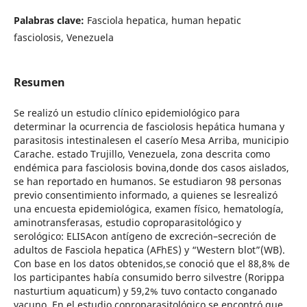
Palabras clave:
Fasciola hepatica, human hepatic
fasciolosis, Venezuela
Resumen
Se realizó un estudio clínico epidemiológico para
determinar la ocurrencia de fasciolosis hepática humana y
parasitosis intestinalesen el caserío Mesa Arriba, municipio
Carache. estado Trujillo, Venezuela, zona descrita como
endémica para fasciolosis bovina,donde dos casos aislados,
se han reportado en humanos. Se estudiaron 98 personas
previo consentimiento informado, a quienes se lesrealizó
una encuesta epidemiológica, examen físico, hematología,
aminotransferasas, estudio coproparasitológico y
serológico: ELISAcon antígeno de excreción–secreción de
adultos de Fasciola hepatica (AFhES) y “Western blot”(WB).
Con base en los datos obtenidos,se conoció que el 88,8% de
los participantes había consumido berro silvestre (Rorippa
nasturtium aquaticum) y 59,2% tuvo contacto conganado
vacuno. En el estudio coproparasitológico se encontró que