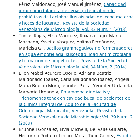
Pérez Maldonado, José Manuel Jiménez,
Capacidad
inmunomoduladora de cepas potencialmente
probióticas de Lactobacillus aisladas de leche materna
y heces de lactante
,
Revista de la Sociedad
Venezolana de Microbiología: Vol. 33 Núm. 1 (2013)
Tomás Rojas, Elisa Márquez, Roxana Lugo, María
Machado, Ysvette Vasquez, Yolima Fernández,
Marielsa Gil,
Bacilos gramnegativos no fermentadores
en agua embotellada: susceptibilidad antimicrobiana
y formación de biopelículas
,
Revista de la Sociedad
Venezolana de Microbiología: Vol. 34 Núm. 2 (2014)
Ellen Mabel Acurero Osorio, Adriana Beatriz
Maldonado Ibáñez, Carla Maldonado Ibáñez, Angela
María Bracho Mora, Jennifer Parra, Yennifer Urdaneta,
Maryorie Urdaneta,
Entamoeba gingivalis y
Trichomonas tenax en cavidad bucal de pacientes de
la Clínica Integral del Adulto de la Facultad de
Odontología, Maracaibo, Venezuela
,
Revista de la
Sociedad Venezolana de Microbiología: Vol. 29 Núm. 2
(2009)
Brunnell González, Elvia Michelli, Del Valle Guilarte,
Hectorina Rodulfo, Leonor Mora, Tulio Gómez,
Estudio