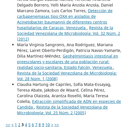
Delgado Borrero, Yelli María Anzola Anzola, Daniel
Marcano Zamora, Luis Carlos Torres,
Detección de
carbapenemasas tipo OXA en aislados de
Acinetobacter baumannii de diferentes centros
hospitalarios de Caracas, Venezuela
,
Revista de la
Sociedad Venezolana de Microbiología: Vol. 32 Núm. 2
(2012)
María Virginia Sangronis, Ana Rodríguez, Mariana
Pérez, Lairet Oberto-Perdigón, Patricia Navas-Yamarte,
Dilia Martínez-Méndez,
Geohelmintiasis intestinal en
preescolares y escolares de una población rural:
realidad socio-sanitaria. Estado Falcón, Venezuela
,
Revista de la Sociedad Venezolana de Microbiología:
Vol. 28 Núm. 1 (2008)
Claudia Hartung de Capriles, Sofía Mata-Essayag,
Teresa Abate, Jakobus de Waard, Celina Pérez,
Carolina Olaizola, Arantza Roselló, María Teresa
Colella,
Extracción simplificada de ADN en especies de
Candida
,
Revista de la Sociedad Venezolana de
Microbiología: Vol. 25 Núm. 2 (2005)
<<
<
1
2
3
4
5
6
7
8
9
10
>
>>