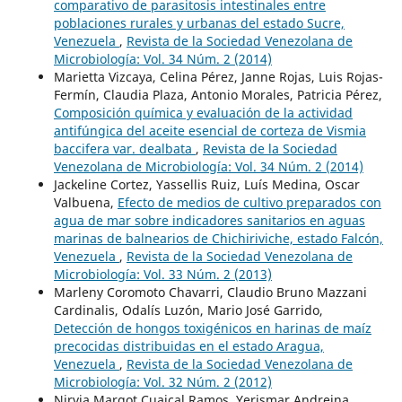
comparativo de parasitosis intestinales entre
poblaciones rurales y urbanas del estado Sucre,
Venezuela
,
Revista de la Sociedad Venezolana de
Microbiología: Vol. 34 Núm. 2 (2014)
Marietta Vizcaya, Celina Pérez, Janne Rojas, Luis Rojas-
Fermín, Claudia Plaza, Antonio Morales, Patricia Pérez,
Composición química y evaluación de la actividad
antifúngica del aceite esencial de corteza de Vismia
baccifera var. dealbata
,
Revista de la Sociedad
Venezolana de Microbiología: Vol. 34 Núm. 2 (2014)
Jackeline Cortez, Yassellis Ruiz, Luís Medina, Oscar
Valbuena,
Efecto de medios de cultivo preparados con
agua de mar sobre indicadores sanitarios en aguas
marinas de balnearios de Chichiriviche, estado Falcón,
Venezuela
,
Revista de la Sociedad Venezolana de
Microbiología: Vol. 33 Núm. 2 (2013)
Marleny Coromoto Chavarri, Claudio Bruno Mazzani
Cardinalis, Odalís Luzón, Mario José Garrido,
Detección de hongos toxigénicos en harinas de maíz
precocidas distribuidas en el estado Aragua,
Venezuela
,
Revista de la Sociedad Venezolana de
Microbiología: Vol. 32 Núm. 2 (2012)
Nirvia Margot Cuaical Ramos, Yerismar Andreina