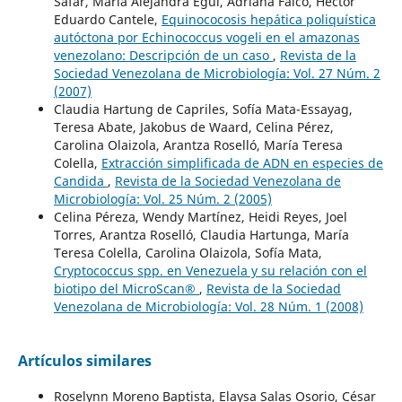
Safar, María Alejandra Egui, Adriana Falco, Hector
Eduardo Cantele,
Equinococosis hepática poliquística
autóctona por Echinococcus vogeli en el amazonas
venezolano: Descripción de un caso
,
Revista de la
Sociedad Venezolana de Microbiología: Vol. 27 Núm. 2
(2007)
Claudia Hartung de Capriles, Sofía Mata-Essayag,
Teresa Abate, Jakobus de Waard, Celina Pérez,
Carolina Olaizola, Arantza Roselló, María Teresa
Colella,
Extracción simplificada de ADN en especies de
Candida
,
Revista de la Sociedad Venezolana de
Microbiología: Vol. 25 Núm. 2 (2005)
Celina Péreza, Wendy Martínez, Heidi Reyes, Joel
Torres, Arantza Roselló, Claudia Hartunga, María
Teresa Colella, Carolina Olaizola, Sofía Mata,
Cryptococcus spp. en Venezuela y su relación con el
biotipo del MicroScan®
,
Revista de la Sociedad
Venezolana de Microbiología: Vol. 28 Núm. 1 (2008)
Artículos similares
Roselynn Moreno Baptista, Elaysa Salas Osorio, César