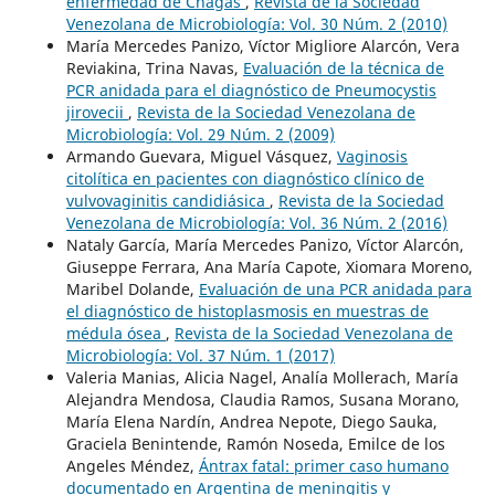
enfermedad de Chagas
,
Revista de la Sociedad
Venezolana de Microbiología: Vol. 30 Núm. 2 (2010)
María Mercedes Panizo, Víctor Migliore Alarcón, Vera
Reviakina, Trina Navas,
Evaluación de la técnica de
PCR anidada para el diagnóstico de Pneumocystis
jirovecii
,
Revista de la Sociedad Venezolana de
Microbiología: Vol. 29 Núm. 2 (2009)
Armando Guevara, Miguel Vásquez,
Vaginosis
citolítica en pacientes con diagnóstico clínico de
vulvovaginitis candidiásica
,
Revista de la Sociedad
Venezolana de Microbiología: Vol. 36 Núm. 2 (2016)
Nataly García, María Mercedes Panizo, Víctor Alarcón,
Giuseppe Ferrara, Ana María Capote, Xiomara Moreno,
Maribel Dolande,
Evaluación de una PCR anidada para
el diagnóstico de histoplasmosis en muestras de
médula ósea
,
Revista de la Sociedad Venezolana de
Microbiología: Vol. 37 Núm. 1 (2017)
Valeria Manias, Alicia Nagel, Analía Mollerach, María
Alejandra Mendosa, Claudia Ramos, Susana Morano,
María Elena Nardín, Andrea Nepote, Diego Sauka,
Graciela Benintende, Ramón Noseda, Emilce de los
Angeles Méndez,
Ántrax fatal: primer caso humano
documentado en Argentina de meningitis y