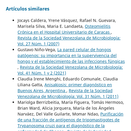
Artículos similares
Jocays Caldera, Yrene Vásquez, Rafael N. Guevara,
Marisela Silva, Maria E. Landaeta,
Osteomielitis
Crónica en el Hospital Universitario de Caracas
,
Revista de la Sociedad Venezolana de Microbiología:
Vol. 27 Núm. 1 (2007)
Gustavo Niño-Vega,
La pared celular de hongos
patógenos: su importancia en la supervivencia del
hongo y el establecimiento de las infecciones fúngicas
,
Revista de la Sociedad Venezolana de Microbiología:
Vol. 41 Núm. 1 y 2 (2021)
Claudia Irene Menghi, Eduardo Comunale, Claudia
Liliana Gatta,
Anisakiosis: primer diagnóstico en
Buenos Aires, Argentina
,
Revista de la Sociedad
Venezolana de Microbiología: Vol. 31 Núm. 1 (2011)
Mariolga Berrizbeitia, María Figuera, Tomás Hermoso,
Brian Ward, Alicia Jorquera, María de los Ángeles
Narváez, Del Valle Guilarte, Momar Ndao,
Purificación
de una fracción de antígenos de tripomastigotes de
Trypanosoma cruzi para el diagnóstico de la