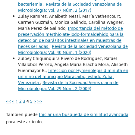
bacteriemia
,
Revista de la Sociedad Venezolana de
Microbiología: Vol. 37 Núm. 2 (2017)
Zulay Ramírez, Anaibeth Nessi, María Vethencourt,
Carmen Guzmán, Mónica Galindo, Carolina Wagner,
María Pérez de Galindo,
Importancia del método de
preservación merthiolate-iodo-formaldehído para la
detección de parásitos intestinales en muestras de
heces seriadas
,
Revista de la Sociedad Venezolana de
Microbiología: Vol. 40 Núm. 1 (2020)
Zulbey Chiquinquirá Rivero de Rodríguez, Rafael
Villalobos Perozo, Angela María Bracho Mora, Alisbeth
Fuenmayor B.,
Infección por Hymenolepis diminuta en
un niño del municipio Maracaibo, estado Zulia,
Venezuela
,
Revista de la Sociedad Venezolana de
Microbiología: Vol. 29 Núm. 2 (2009)
<<
<
1
2
3
4
5
>
>>
También puede
Iniciar una búsqueda de similitud avanzada
para este artículo.