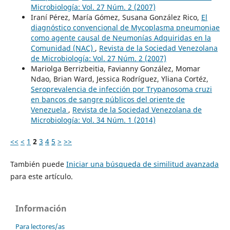
Microbiología: Vol. 27 Núm. 2 (2007)
Iraní Pérez, María Gómez, Susana González Rico,
El
diagnóstico convencional de Mycoplasma pneumoniae
como agente causal de Neumonías Adquiridas en la
Comunidad (NAC)
,
Revista de la Sociedad Venezolana
de Microbiología: Vol. 27 Núm. 2 (2007)
Mariolga Berrizbeitia, Favianny González, Momar
Ndao, Brian Ward, Jessica Rodríguez, Yliana Cortéz,
Seroprevalencia de infección por Trypanosoma cruzi
en bancos de sangre públicos del oriente de
Venezuela
,
Revista de la Sociedad Venezolana de
Microbiología: Vol. 34 Núm. 1 (2014)
<<
<
1
2
3
4
5
>
>>
También puede
Iniciar una búsqueda de similitud avanzada
para este artículo.
Información
Para lectores/as