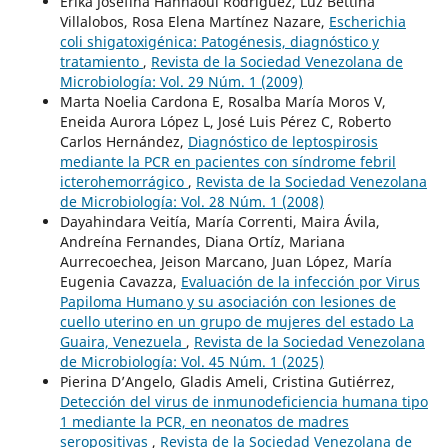
Erika Josefina Hannaoui Rodríguez, Luz Bettina
Villalobos, Rosa Elena Martínez Nazare,
Escherichia
coli shigatoxigénica: Patogénesis, diagnóstico y
tratamiento
,
Revista de la Sociedad Venezolana de
Microbiología: Vol. 29 Núm. 1 (2009)
Marta Noelia Cardona E, Rosalba María Moros V,
Eneida Aurora López L, José Luis Pérez C, Roberto
Carlos Hernández,
Diagnóstico de leptospirosis
mediante la PCR en pacientes con síndrome febril
icterohemorrágico
,
Revista de la Sociedad Venezolana
de Microbiología: Vol. 28 Núm. 1 (2008)
Dayahindara Veitía, María Correnti, Maira Ávila,
Andreína Fernandes, Diana Ortíz, Mariana
Aurrecoechea, Jeison Marcano, Juan López, María
Eugenia Cavazza,
Evaluación de la infección por Virus
Papiloma Humano y su asociación con lesiones de
cuello uterino en un grupo de mujeres del estado La
Guaira, Venezuela
,
Revista de la Sociedad Venezolana
de Microbiología: Vol. 45 Núm. 1 (2025)
Pierina D’Angelo, Gladis Ameli, Cristina Gutiérrez,
Detección del virus de inmunodeficiencia humana tipo
1 mediante la PCR, en neonatos de madres
seropositivas
,
Revista de la Sociedad Venezolana de