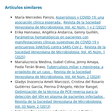
Artículos similares
María Mercedes Panizo,
Aspergilosis y COVID-19: una
asociación clínica esperada
,
Revista de la Sociedad
Venezolana de Microbiología: Vol. 42 Núm. 1 y 2 (2022)
Erika Hannaoui, Angélica Andarcia, Genny Guillén,
Parámetros hematológicos en pacientes con
manifestaciones clínicas sugestivas de COVID-19 y
anticuerpos IgM/IgG contra SARS-CoV-2
,
Revista de la
Sociedad Venezolana de Microbiología: Vol. 45 Núm. 1
(2025)
Marialucrecia Medina, Isabel Colina, Jenny Amaya,
Paola Terán Bravo,
Tuberculosis miliar y meníngea: a
propósito de un caso.
,
Revista de la Sociedad
Venezolana de Microbiología: Vol. 44 Núm. 2 (2024)
Gladys Inocencia Ameli Marcozzi, Cristina del Rosario
Gutiérrez García, Pierina D’Angelo, Héctor Rangel,
Optimización de la técnica de PCR reversa para la
detección del VIH en plasma de pacientes infectados
,
Revista de la Sociedad Venezolana de Microbiología:
Vol. 33 Núm. 2 (2013)