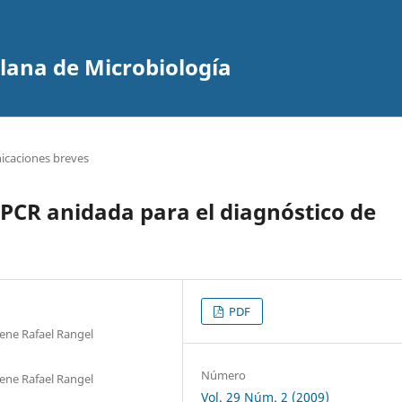
olana de Microbiología
caciones breves
 PCR anidada para el diagnóstico de
PDF
ene Rafael Rangel
Número
ene Rafael Rangel
Vol. 29 Núm. 2 (2009)