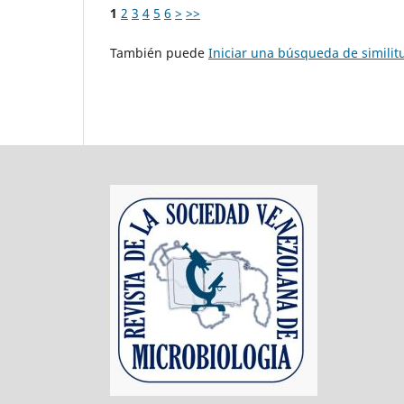
1
2
3
4
5
6
>
>>
También puede
Iniciar una búsqueda de simili