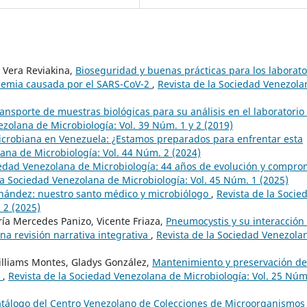
 Vera Reviakina,
Bioseguridad y buenas prácticas para los laborato
ndemia causada por el SARS-CoV-2
,
Revista de la Sociedad Venezola
ansporte de muestras biológicas para su análisis en el laboratorio
ezolana de Microbiología: Vol. 39 Núm. 1 y 2 (2019)
icrobiana en Venezuela: ¿Estamos preparados para enfrentar esta
ana de Microbiología: Vol. 44 Núm. 2 (2024)
iedad Venezolana de Microbiología: 44 años de evolución y compro
la Sociedad Venezolana de Microbiología: Vol. 45 Núm. 1 (2025)
rnández: nuestro santo médico y microbiólogo
,
Revista de la Socie
 2 (2025)
ría Mercedes Panizo, Vicente Friaza,
Pneumocystis y su interacción
na revisión narrativa integrativa
,
Revista de la Sociedad Venezola
illiams Montes, Gladys González,
Mantenimiento y preservación de
l
,
Revista de la Sociedad Venezolana de Microbiología: Vol. 25 Núm
tálogo del Centro Venezolano de Colecciones de Microorganismo