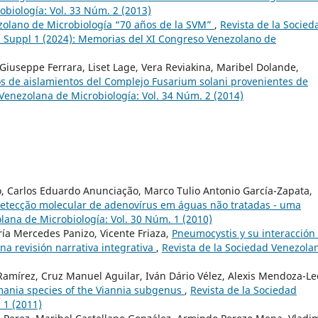
obiología: Vol. 33 Núm. 2 (2013)
zolano de Microbiología “70 años de la SVM”
,
Revista de la Socied
. Suppl 1 (2024): Memorias del XI Congreso Venezolano de
iuseppe Ferrara, Liset Lage, Vera Reviakina, Maribel Dolande,
cos de aislamientos del Complejo Fusarium solani provenientes de
 Venezolana de Microbiología: Vol. 34 Núm. 2 (2014)
o, Carlos Eduardo Anunciação, Marco Tulio Antonio García-Zapata,
detecção molecular de adenovírus em águas não tratadas - uma
lana de Microbiología: Vol. 30 Núm. 1 (2010)
ría Mercedes Panizo, Vicente Friaza,
Pneumocystis y su interacción
na revisión narrativa integrativa
,
Revista de la Sociedad Venezola
 Ramírez, Cruz Manuel Aguilar, Iván Dário Vélez, Alexis Mendoza-Le
shmania species of the Viannia subgenus
,
Revista de la Sociedad
 1 (2011)