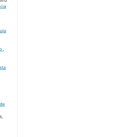
miro
cia
ula
co
,
sta
 de
s,