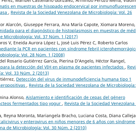
e Perez, Maribel Castellano González, Armindo Perozo Mena, Vladi
matis en muestras de hisopado endocervical por inmunofluorescen
rasa
,
Revista de la Sociedad Venezolana de Microbiología: Vol. 26
tor Alarcón, Giuseppe Ferrara, Ana María Capote, Xiomara Moreno,
nidada para el diagnóstico de histoplasmosis en muestras de méd
e Microbiología: Vol. 37 Núm. 1 (2017)
os V, Eneida Aurora López L, José Luis Pérez C, Roberto Carlos
mediante la PCR en pacientes con síndrome febril icterohemorrági
obiología: Vol. 28 Núm. 1 (2008)
del Rosario Gutiérrez García, Pierina D’Angelo, Héctor Rangel,
 para la detección del VIH en plasma de pacientes infectados
,
Revi
a: Vol. 33 Núm. 2 (2013)
tiérrez,
Detección del virus de inmunodeficiencia humana tipo 1
seropositivas
,
Revista de la Sociedad Venezolana de Microbiología:
rmina Alonso,
Aislamiento e identificación de cepas del género
ácteos fermentados tipo yogur
,
Revista de la Sociedad Venezolana
a, Reyna Moronta, Mariangela Bracho, Luciana Costa, Diana Calleja
alicivirus y enterovirus en niños menores de 6 años con síndrome
na de Microbiología: Vol. 30 Núm. 2 (2010)