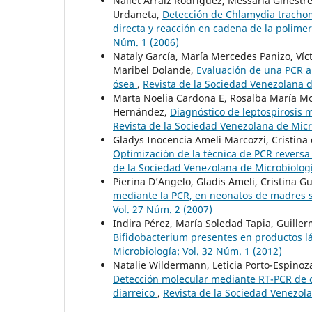
Nailet Arráiz Rodríguez, Messaria Ginestr
Urdaneta,
Detección de Chlamydia tracho
directa y reacción en cadena de la polime
Núm. 1 (2006)
Nataly García, María Mercedes Panizo, Víc
Maribel Dolande,
Evaluación de una PCR a
ósea
,
Revista de la Sociedad Venezolana d
Marta Noelia Cardona E, Rosalba María Mor
Hernández,
Diagnóstico de leptospirosis 
Revista de la Sociedad Venezolana de Micr
Gladys Inocencia Ameli Marcozzi, Cristina 
Optimización de la técnica de PCR reversa
de la Sociedad Venezolana de Microbiologí
Pierina D’Angelo, Gladis Ameli, Cristina Gu
mediante la PCR, en neonatos de madres 
Vol. 27 Núm. 2 (2007)
Indira Pérez, María Soledad Tapia, Guille
Bifidobacterium presentes en productos l
Microbiología: Vol. 32 Núm. 1 (2012)
Natalie Wildermann, Leticia Porto-Espinoz
Detección molecular mediante RT-PCR de c
diarreico
,
Revista de la Sociedad Venezola