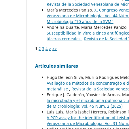
Revista de la Sociedad Venezolana de Micr
María Mercedes Panizo,
XI Congreso Vene
Venezolana de Microbiología: Vol. 44 Núm
Microbiología "70 años de la SVM"
Andreína Duarte, María Mercedes Panizo, G
Susceptibilidad in vitro a cinco antifúngi
úlceras corneales
,
Revista de la Sociedad
1
2
3
4
>
>>
Artículos similares
Hugo Delleon Silva, Murilo Rodrigues Mel
Avaliação de métodos de concentração e 
metanálise
,
Revista de la Sociedad Venezo
Enrique J. Calderón, Yaxsier de Armas, Ma
la microbiota y el microbioma pulmonar: u
de Microbiología: Vol. 45 Núm. 2 (2025)
Luis Luis, María Isabel Herrera, Robinson
A PCR assay for the identification of Lei
Venezolana de Microbiología: Vol. 31 Núm.