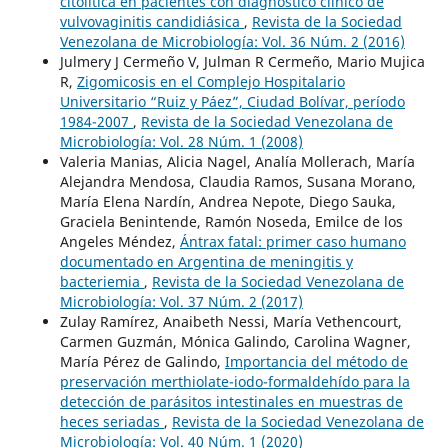
citolítica en pacientes con diagnóstico clínico de
vulvovaginitis candidiásica
,
Revista de la Sociedad
Venezolana de Microbiología: Vol. 36 Núm. 2 (2016)
Julmery J Cermeño V, Julman R Cermeño, Mario Mujica
R,
Zigomicosis en el Complejo Hospitalario
Universitario “Ruiz y Páez”, Ciudad Bolívar, período
1984-2007
,
Revista de la Sociedad Venezolana de
Microbiología: Vol. 28 Núm. 1 (2008)
Valeria Manias, Alicia Nagel, Analía Mollerach, María
Alejandra Mendosa, Claudia Ramos, Susana Morano,
María Elena Nardín, Andrea Nepote, Diego Sauka,
Graciela Benintende, Ramón Noseda, Emilce de los
Angeles Méndez,
Ántrax fatal: primer caso humano
documentado en Argentina de meningitis y
bacteriemia
,
Revista de la Sociedad Venezolana de
Microbiología: Vol. 37 Núm. 2 (2017)
Zulay Ramírez, Anaibeth Nessi, María Vethencourt,
Carmen Guzmán, Mónica Galindo, Carolina Wagner,
María Pérez de Galindo,
Importancia del método de
preservación merthiolate-iodo-formaldehído para la
detección de parásitos intestinales en muestras de
heces seriadas
,
Revista de la Sociedad Venezolana de
Microbiología: Vol. 40 Núm. 1 (2020)