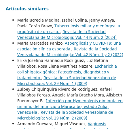
Artículos similares
Marialucrecia Medina, Isabel Colina, Jenny Amaya,
Paola Terán Bravo,
Tuberculosis miliar y meníngea: a
propósito de un caso.
,
Revista de la Sociedad
Venezolana de Microbiología: Vol. 44 Núm. 2 (2024)
María Mercedes Panizo,
Aspergilosis y COVID-19: una
asociación clínica esperada
,
Revista de la Sociedad
Venezolana de Microbiología: Vol. 42 Núm. 1 y 2 (2022)
Erika Josefina Hannaoui Rodríguez, Luz Bettina
Villalobos, Rosa Elena Martínez Nazare,
Escherichia
coli shigatoxigénica: Patogénesis, diagnóstico y
tratamiento
,
Revista de la Sociedad Venezolana de
Microbiología: Vol. 29 Núm. 1 (2009)
Zulbey Chiquinquirá Rivero de Rodríguez, Rafael
Villalobos Perozo, Angela María Bracho Mora, Alisbeth
Fuenmayor B.,
Infección por Hymenolepis diminuta en
un niño del municipio Maracaibo, estado Zulia,
Venezuela
,
Revista de la Sociedad Venezolana de
Microbiología: Vol. 29 Núm. 2 (2009)
Armando Guevara, Miguel Vásquez,
Vaginosis