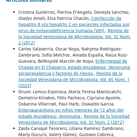
Artículos similares
Cristina Gutiérrez, Pierina D’Angelo, Doneyla Sánchez,
Gladys Ameli, Elsa Patricia Chacón,
Coinfección de
hepatitis B y/o hepatitis C en pacientes infectados por
virus de inmunodeficiencia humana (VIH)
,
Revista de
la Sociedad Venezolana de Microbiología: Vol. 32 Núm.
2 (2012)
Carlos Salaverría, Oscar Noya, Nahyma Rodríguez-
Zambrano, Sofía Melchor, Amada España, Raiza Ruiz-
Guevara, Belkisyolé Alarcón de Noya,
Enfermedad de
Chagas en El Chaparro, estado Anzoátegui, Venezuela:
seroprevalencia y factores de riesgo
,
Revista de la
Sociedad Venezolana de Microbiología: Vol. 45 Núm. 1
(2025)
Druvic Lemus-Espinoza, María Teresa Maniscalchi,
Demetrio Kiriakos, Félix Pacheco, Cipriano Aponte,
Oskarina Villarroel, Paul Harb, Oswaldo García,
Enteroparasitosis en niños menores de 12 años del
estado Anzoátegui, Venezuela
,
Revista de la Sociedad
Venezolana de Microbiología: Vol. 32 Núm. 2 (2012)
Zaida Carvajal Tesorero, Liliana Ramírez Zambrano,
Marly Ducurú, Valery Gómez, Gustavo Cabrera,