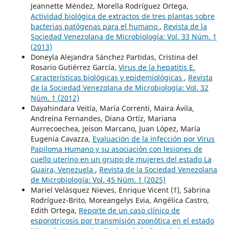
Jeannette Méndez, Morella Rodríguez Ortega,
Actividad biológica de extractos de tres plantas sobre
bacterias patógenas para el humano
,
Revista de la
Sociedad Venezolana de Microbiología: Vol. 33 Núm. 1
(2013)
Doneyla Alejandra Sánchez Partidas, Cristina del
Rosario Gutiérrez García,
Virus de la hepatitis E.
Características biológicas y epidemiológicas
,
Revista
de la Sociedad Venezolana de Microbiología: Vol. 32
Núm. 1 (2012)
Dayahindara Veitía, María Correnti, Maira Ávila,
Andreína Fernandes, Diana Ortíz, Mariana
Aurrecoechea, Jeison Marcano, Juan López, María
Eugenia Cavazza,
Evaluación de la infección por Virus
Papiloma Humano y su asociación con lesiones de
cuello uterino en un grupo de mujeres del estado La
Guaira, Venezuela
,
Revista de la Sociedad Venezolana
de Microbiología: Vol. 45 Núm. 1 (2025)
Mariel Velásquez Nieves, Enrique Vicent (†), Sabrina
Rodríguez-Brito, Moreangelys Evia, Angélica Castro,
Edith Ortega,
Reporte de un caso clínico de
esporotricosis por transmisión zoonótica en el estado