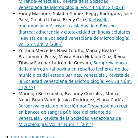
Miranda-Venezuela
,
Revista de la Sociedad
Venezolana de Microbiología: Vol. 44 Núm. 2 (2024)
Fanny Martínez, Solalba Gómez, Peggy Rodriguez, José
Páez, Gidalia Urbina, Bredy Ortiz,
Klebsiella
pneumoniae y K. oxytoca aisladas de niños con
diarrea: adherencia y citotoxicidad en líneas celulares
,
Revista de la Sociedad Venezolana de Microbiología:
Vol. 25 Núm. 2 (2005)
Zoraida Mercedes Nava Lotuffo, Magaly Beatriz
Bracamonte Pérez, Mayra Alicia Hidalgo Díaz, Reina
Tibisay Escobar Ladrón de Guevara,
Seroprevalencia
de la diarrea viral bovina en rebaños lecheros de dos
municipios del estado Barinas, Venezuela
,
Revista de
la Sociedad Venezolana de Microbiología: Vol. 33 Núm.
2 (2013)
Mariolga Berrizbeitia, Favianny González, Momar
Ndao, Brian Ward, Jessica Rodríguez, Yliana Cortéz,
Seroprevalencia de infección por Trypanosoma cruzi
en bancos de sangre públicos del oriente de
Venezuela
,
Revista de la Sociedad Venezolana de
Microbiología: Vol. 34 Núm. 1 (2014)
1
2
3
4
5
6
7
8
9
10
>
>>