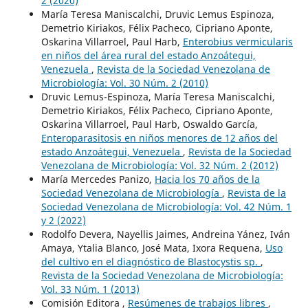
2 (2020)
María Teresa Maniscalchi, Druvic Lemus Espinoza,
Demetrio Kiriakos, Félix Pacheco, Cipriano Aponte,
Oskarina Villarroel, Paul Harb,
Enterobius vermicularis
en niños del área rural del estado Anzoátegui,
Venezuela
,
Revista de la Sociedad Venezolana de
Microbiología: Vol. 30 Núm. 2 (2010)
Druvic Lemus-Espinoza, María Teresa Maniscalchi,
Demetrio Kiriakos, Félix Pacheco, Cipriano Aponte,
Oskarina Villarroel, Paul Harb, Oswaldo García,
Enteroparasitosis en niños menores de 12 años del
estado Anzoátegui, Venezuela
,
Revista de la Sociedad
Venezolana de Microbiología: Vol. 32 Núm. 2 (2012)
María Mercedes Panizo,
Hacia los 70 años de la
Sociedad Venezolana de Microbiología
,
Revista de la
Sociedad Venezolana de Microbiología: Vol. 42 Núm. 1
y 2 (2022)
Rodolfo Devera, Nayellis Jaimes, Andreina Yánez, Iván
Amaya, Ytalia Blanco, José Mata, Ixora Requena,
Uso
del cultivo en el diagnóstico de Blastocystis sp.
,
Revista de la Sociedad Venezolana de Microbiología:
Vol. 33 Núm. 1 (2013)
Comisión Editora ,
Resúmenes de trabajos libres
,