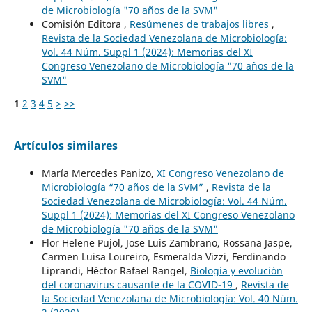
de Microbiología "70 años de la SVM"
Comisión Editora ,
Resúmenes de trabajos libres
,
Revista de la Sociedad Venezolana de Microbiología:
Vol. 44 Núm. Suppl 1 (2024): Memorias del XI
Congreso Venezolano de Microbiología "70 años de la
SVM"
1
2
3
4
5
>
>>
Artículos similares
María Mercedes Panizo,
XI Congreso Venezolano de
Microbiología “70 años de la SVM”
,
Revista de la
Sociedad Venezolana de Microbiología: Vol. 44 Núm.
Suppl 1 (2024): Memorias del XI Congreso Venezolano
de Microbiología "70 años de la SVM"
Flor Helene Pujol, Jose Luis Zambrano, Rossana Jaspe,
Carmen Luisa Loureiro, Esmeralda Vizzi, Ferdinando
Liprandi, Héctor Rafael Rangel,
Biología y evolución
del coronavirus causante de la COVID-19
,
Revista de
la Sociedad Venezolana de Microbiología: Vol. 40 Núm.