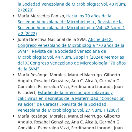
la Sociedad Venezolana de Microbiología: Vol. 40 Núm.
2 (2020)
María Mercedes Panizo,
Hacia los 70 años de la
Sociedad Venezolana de Microbiología
,
Revista de la
Sociedad Venezolana de Microbiología: Vol. 42 Núm. 1
y 2 (2022)
Junta Directiva Nacional de la SVM,
Afiche del XI
Congreso Venezolano de Microbiología "70 años de la
SVM"
,
Revista de la Sociedad Venezolana de
Microbiología: Vol. 44 Núm. Suppl 1 (2024): Memorias
del XI Congreso Venezolano de Microbiología "70 años
de la SVM"
María Rosángel Morales, Manuel Marrugo, Gilberto
Angulo, Rosabel González, Ana C. Alcalá, Germán G.
González, Esmeralda Vizzi, Ferdinando Liprandi, Juan
E. Ludert,
Estudio de la infección por rotavirus y
calicivirus en neonatos de la Maternidad “Concepción
Palacios” de Caracas
,
Revista de la Sociedad
Venezolana de Microbiología: Vol. 27 Núm. 1 (2007)
María Rosángel Morales, Manuel Marrugo, Gilberto
Angulo, Rosabel González, Ana C. Alcalá, Germán G.
González, Esmeralda Vizzi, Ferdinando Liprandi, Juan