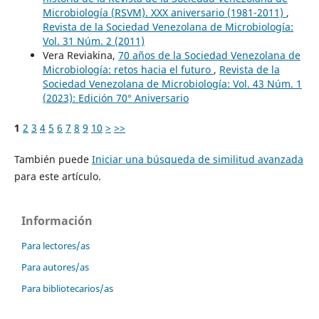
Microbiología (RSVM). XXX aniversario (1981-2011)
,
Revista de la Sociedad Venezolana de Microbiología:
Vol. 31 Núm. 2 (2011)
Vera Reviakina,
70 años de la Sociedad Venezolana de
Microbiología: retos hacia el futuro
,
Revista de la
Sociedad Venezolana de Microbiología: Vol. 43 Núm. 1
(2023): Edición 70° Aniversario
1
2
3
4
5
6
7
8
9
10
>
>>
También puede
Iniciar una búsqueda de similitud avanzada
para este artículo.
Información
Para lectores/as
Para autores/as
Para bibliotecarios/as