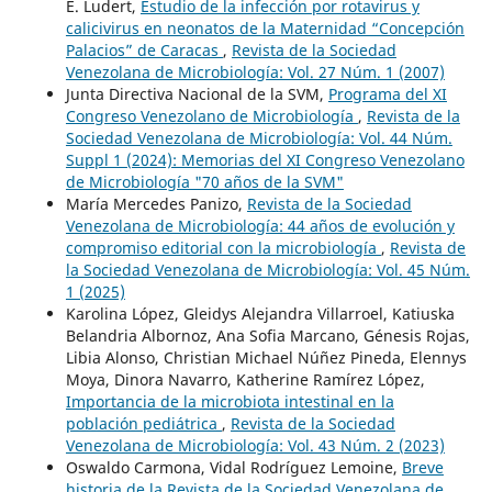
E. Ludert,
Estudio de la infección por rotavirus y
calicivirus en neonatos de la Maternidad “Concepción
Palacios” de Caracas
,
Revista de la Sociedad
Venezolana de Microbiología: Vol. 27 Núm. 1 (2007)
Junta Directiva Nacional de la SVM,
Programa del XI
Congreso Venezolano de Microbiología
,
Revista de la
Sociedad Venezolana de Microbiología: Vol. 44 Núm.
Suppl 1 (2024): Memorias del XI Congreso Venezolano
de Microbiología "70 años de la SVM"
María Mercedes Panizo,
Revista de la Sociedad
Venezolana de Microbiología: 44 años de evolución y
compromiso editorial con la microbiología
,
Revista de
la Sociedad Venezolana de Microbiología: Vol. 45 Núm.
1 (2025)
Karolina López, Gleidys Alejandra Villarroel, Katiuska
Belandria Albornoz, Ana Sofia Marcano, Génesis Rojas,
Libia Alonso, Christian Michael Núñez Pineda, Elennys
Moya, Dinora Navarro, Katherine Ramírez López,
Importancia de la microbiota intestinal en la
población pediátrica
,
Revista de la Sociedad
Venezolana de Microbiología: Vol. 43 Núm. 2 (2023)
Oswaldo Carmona, Vidal Rodríguez Lemoine,
Breve
historia de la Revista de la Sociedad Venezolana de