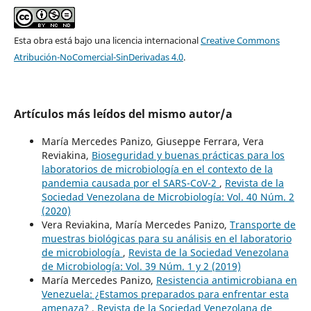
Esta obra está bajo una licencia internacional
Creative Commons
Atribución-NoComercial-SinDerivadas 4.0
.
Artículos más leídos del mismo autor/a
María Mercedes Panizo, Giuseppe Ferrara, Vera
Reviakina,
Bioseguridad y buenas prácticas para los
laboratorios de microbiología en el contexto de la
pandemia causada por el SARS-CoV-2
,
Revista de la
Sociedad Venezolana de Microbiología: Vol. 40 Núm. 2
(2020)
Vera Reviakina, María Mercedes Panizo,
Transporte de
muestras biológicas para su análisis en el laboratorio
de microbiología
,
Revista de la Sociedad Venezolana
de Microbiología: Vol. 39 Núm. 1 y 2 (2019)
María Mercedes Panizo,
Resistencia antimicrobiana en
Venezuela: ¿Estamos preparados para enfrentar esta
amenaza?
,
Revista de la Sociedad Venezolana de