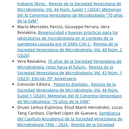
trabajos libres
,
Revista de la Sociedad Venezolana de
Microbiología: Vol. 44 Núm. Suppl 1 (2024): Memorias
del XI Congreso Venezolano de Microbiología "70 años
de la SVM"
María Mercedes Panizo, Giuseppe Ferrara, Vera
Reviakina,
Bioseguridad y buenas prácticas para los
laboratorios de microbiología en el contexto de la
pandemia causada por el SARS-CoV-2
,
Revista de la
Sociedad Venezolana de Microbiología: Vol. 40 Núm. 2
(2020)
Vera Reviakina,
70 años de la Sociedad Venezolana de
Microbiología: retos hacia el futuro
,
Revista de la
Sociedad Venezolana de Microbiología: Vol. 43 Núm. 1
(2023): Edición 70° Aniversario
Comisión Editora ,
Pósteres digitales
,
Revista de la
Sociedad Venezolana de Microbiología: Vol. 44 Núm.
Suppl 1 (2024): Memorias del XI Congreso Venezolano
de Microbiología "70 años de la SVM"
Druvic Lemus-Espinoza, Eliud Marín Hernández, Lucas
Tang Cardozo, Claribel López de Guevara,
Semblanza
del Capítulo Anzoátegui de la Sociedad Venezolana de
Microbiología 1996 – 2024
,
Revista de la Sociedad