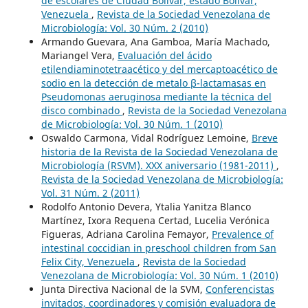
de escolares de Ciudad Bolívar, estado Bolívar,
Venezuela
,
Revista de la Sociedad Venezolana de
Microbiología: Vol. 30 Núm. 2 (2010)
Armando Guevara, Ana Gamboa, María Machado,
Mariangel Vera,
Evaluación del ácido
etilendiaminotetraacético y del mercaptoacético de
sodio en la detección de metalo β-lactamasas en
Pseudomonas aeruginosa mediante la técnica del
disco combinado
,
Revista de la Sociedad Venezolana
de Microbiología: Vol. 30 Núm. 1 (2010)
Oswaldo Carmona, Vidal Rodríguez Lemoine,
Breve
historia de la Revista de la Sociedad Venezolana de
Microbiología (RSVM). XXX aniversario (1981-2011)
,
Revista de la Sociedad Venezolana de Microbiología:
Vol. 31 Núm. 2 (2011)
Rodolfo Antonio Devera, Ytalia Yanitza Blanco
Martínez, Ixora Requena Certad, Lucelia Verónica
Figueras, Adriana Carolina Femayor,
Prevalence of
intestinal coccidian in preschool children from San
Felix City, Venezuela
,
Revista de la Sociedad
Venezolana de Microbiología: Vol. 30 Núm. 1 (2010)
Junta Directiva Nacional de la SVM,
Conferencistas
invitados, coordinadores y comisión evaluadora de