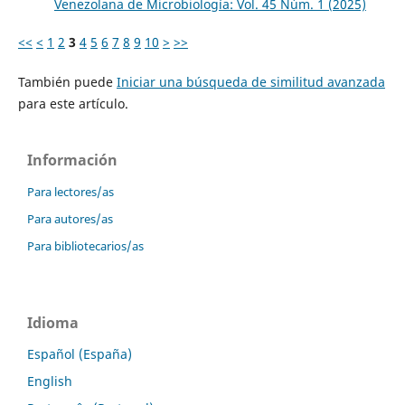
Venezolana de Microbiología: Vol. 45 Núm. 1 (2025)
<<
<
1
2
3
4
5
6
7
8
9
10
>
>>
También puede
Iniciar una búsqueda de similitud avanzada
para este artículo.
Información
Para lectores/as
Para autores/as
Para bibliotecarios/as
Idioma
Español (España)
English