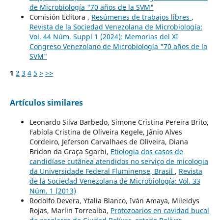
de Microbiología "70 años de la SVM"
Comisión Editora ,
Resúmenes de trabajos libres
,
Revista de la Sociedad Venezolana de Microbiología:
Vol. 44 Núm. Suppl 1 (2024): Memorias del XI
Congreso Venezolano de Microbiología "70 años de la
SVM"
1
2
3
4
5
>
>>
Artículos similares
Leonardo Silva Barbedo, Simone Cristina Pereira Brito,
Fabíola Cristina de Oliveira Kegele, Jânio Alves
Cordeiro, Jeferson Carvalhaes de Oliveira, Diana
Bridon da Graça Sgarbi,
Etiologia dos casos de
candidíase cutânea atendidos no serviço de micologia
da Universidade Federal Fluminense, Brasil
,
Revista
de la Sociedad Venezolana de Microbiología: Vol. 33
Núm. 1 (2013)
Rodolfo Devera, Ytalia Blanco, Iván Amaya, Mileidys
Rojas, Marlin Torrealba,
Protozoarios en cavidad bucal