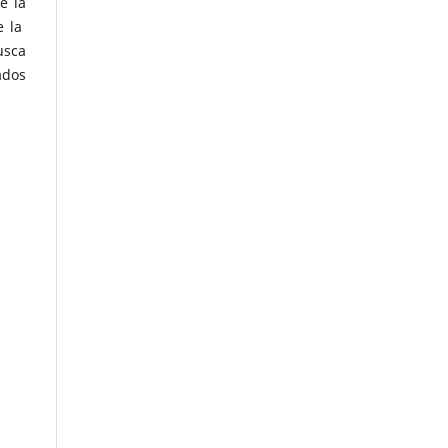
e la
e la
usca
ados