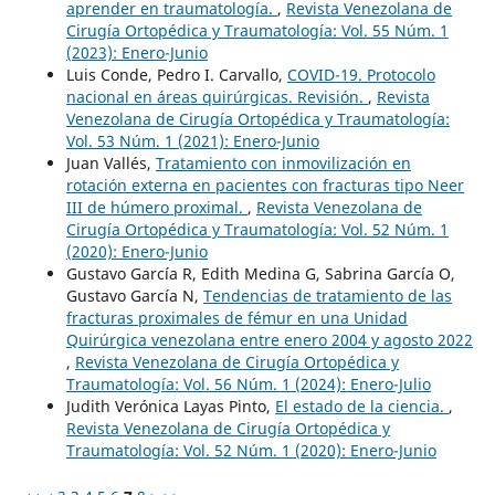
aprender en traumatología.
,
Revista Venezolana de
Cirugía Ortopédica y Traumatología: Vol. 55 Núm. 1
(2023): Enero-Junio
Luis Conde, Pedro I. Carvallo,
COVID-19. Protocolo
nacional en áreas quirúrgicas. Revisión.
,
Revista
Venezolana de Cirugía Ortopédica y Traumatología:
Vol. 53 Núm. 1 (2021): Enero-Junio
Juan Vallés,
Tratamiento con inmovilización en
rotación externa en pacientes con fracturas tipo Neer
III de húmero proximal.
,
Revista Venezolana de
Cirugía Ortopédica y Traumatología: Vol. 52 Núm. 1
(2020): Enero-Junio
Gustavo García R, Edith Medina G, Sabrina García O,
Gustavo García N,
Tendencias de tratamiento de las
fracturas proximales de fémur en una Unidad
Quirúrgica venezolana entre enero 2004 y agosto 2022
,
Revista Venezolana de Cirugía Ortopédica y
Traumatología: Vol. 56 Núm. 1 (2024): Enero-Julio
Judith Verónica Layas Pinto,
El estado de la ciencia.
,
Revista Venezolana de Cirugía Ortopédica y
Traumatología: Vol. 52 Núm. 1 (2020): Enero-Junio