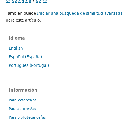
<<
<
2
3
4
5
6
7
8
>
>>
También puede
Iniciar una búsqueda de similitud avanzada
para este artículo.
Idioma
English
Español (España)
Português (Portugal)
Información
Para lectores/as
Para autores/as
Para bibliotecarios/as