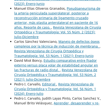
(2023): Enero-Junio
Manuel Elías Oliveros Granados,
Pseudoaneurisma de
la arteria geniculada superolateral, posterior a
reconstrucción primaria de ligamento cruzado
anterior, más plastia anterolateral en paciente de 16
años. Reporte de caso.
,
Revista Venezolana de Cirugía
Ortopédica y Traumatología: Vol. 55 Núm. 2 (2023):
Julio-Diciembre
Carlos Sánchez Valenciano,
Manejo de defectos óseos
complejos por la técnica de inducción de membrana.
,
Revista Venezolana de Cirugía Ortopédica y
Traumatología: Vol. 53 Núm. 1 (2021): Enero-Junio
David Miot Boncy,
Estudio comparativo entre fijador
externo versus placa volar de estabilidad angular en
las fracturas de radio distal.
,
Revista Venezolana de
Cirugía Ortopédica y Traumatología: Vol. 53 Núm. 2
(2021): Julio-Diciembre
Pedro I. Carvallo,
Editorial
,
Revista Venezolana de
Cirugía Ortopédica y Traumatología: Vol. 56 Núm. 1
(2024): Enero-Julio
Pedro I. Carvallo, Judith Layas Pinto, Carlos Sanchez V.,
Manuel Brito Velásquez,
Aprender, desaprender y re-