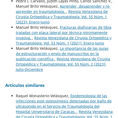
Pedro I. Carvallo, Judith Layas Pinto, Carlos Sanchez V.,
Manuel Brito Velásquez,
Aprender, desaprender y re-
aprender en traumatología.
,
Revista Venezolana de
Cirugía Ortopédica y Traumatología: Vol. 55 Núm. 1
(2023): Enero-Junio
Manuel Brito Velásquez,
Fracturas diafisiarias de tibia
tratadas con placa lateral por técnica mínimamente
invasiva.
,
Revista Venezolana de Cirugía Ortopédica y
Traumatología: Vol. 53 Núm. 1 (2021): Enero-Junio
Manuel Brito Velásquez,
La importancia de las guías
de estructuración y envío de manuscritos en la
publicación científica
,
Revista Venezolana de Cirugía
Ortopédica y Traumatología: Vol. 55 Núm. 2 (2023):
Julio-Diciembre
Artículos similares
Raquel Monasterio Velásquez,
Epidemiología de las
infecciones post osteosíntesis detectadas por baño de
ultrasonido en el Servicio de Traumatología del
Hospital Universitario de Caracas.
,
Revista Venezolana
de Cirugía Ortopédica y Traumatología: Vol. 55 Núm. 1