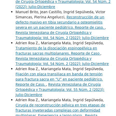
de Cirugía Ortopédica y Traumatología: Vol. 54 Núm. 2
(2022): Julio-Diciembre
Manuel Brito, Jean Castillo, Ingrid Sepúlveda, Victor
Simancas, Pierina Angelucci,
Reconstrucción de un
defecto masivo en tibia secundario a osteomielitis
severa en un paciente pediátrico. Reporte de caso.
,
Revista Venezolana de Cirugía Ortopédica y
Traumatología: Vol. 54 Núm. 2 (2022): Julio-Diciembre
Adrien Roa Z., Mariangela Mata, Ingrid Sepúlveda,
Tratamiento de la disociación espinopélvica en
fracturas sacras multiplanares. Reporte de Caso
,
Revista Venezolana de Cirugía Ortopédica y
Traumatología: Vol. 54 Núm. 2 (2022): Julio-Diciembre
Adrien Roa Z., Mariangela Mata, Ingrid Sepúlveda,
Fijación con placa transiliaca en banda de tensión
para fractura sacra en “U” en paciente pediátrico.
Reporte de Caso.
,
Revista Venezolana de Cirugía
Ortopédica y Traumatología: Vol. 55 Núm. 2 (2023):
Julio-Diciembre
Adrien Roa Z., Mariangela Mata, Ingrid Sepúlveda,
Cirugía de reconstrucción pélvica en tres etapas de
fracturas inveteradas complejas con deformidad
multiplanar. Experiencia a largo plazo
,
Revista