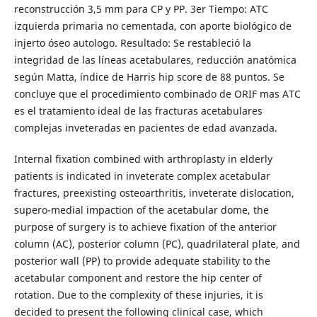
reconstrucción 3,5 mm para CP y PP. 3er Tiempo: ATC
izquierda primaria no cementada, con aporte biológico de
injerto óseo autologo. Resultado: Se restableció la
integridad de las líneas acetabulares, reducción anatómica
según Matta, índice de Harris hip score de 88 puntos. Se
concluye que el procedimiento combinado de ORIF mas ATC
es el tratamiento ideal de las fracturas acetabulares
complejas inveteradas en pacientes de edad avanzada.
Internal fixation combined with arthroplasty in elderly
patients is indicated in inveterate complex acetabular
fractures, preexisting osteoarthritis, inveterate dislocation,
supero-medial impaction of the acetabular dome, the
purpose of surgery is to achieve fixation of the anterior
column (AC), posterior column (PC), quadrilateral plate, and
posterior wall (PP) to provide adequate stability to the
acetabular component and restore the hip center of
rotation. Due to the complexity of these injuries, it is
decided to present the following clinical case, which