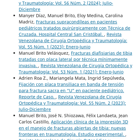
y Traumatología: Vol. 56 Núm. 2 (2024): Julio-
Diciembre
Manyer Díaz, Manuel Brito, Eloy Medina, Carolina
Madriz,
Fracturas supracondíleas en pacientes
pediátricos tratados quirúrgicamente con Técnica de
Cruzada. Hospital Central San Cristóbal.
,
Revista
Venezolana de Cirugía Ortopédica y Traumatología:
Vol. 55 Núm. 1 (2023): Enero-Junio
Manuel Brito Velásquez,
Fracturas diafisiarias de tibia
tratadas con placa lateral por técnica mínimamente
invasiva.
,
Revista Venezolana de Cirugía Ortopédica y
Traumatología: Vol. 53 Núm. 1 (2021): Enero-Junio
Adrien Roa Z., Mariangela Mata, Ingrid Sepúlveda,
Fijación con placa transiliaca en banda de tensión
para fractura sacra en “U” en paciente pediátrico.
Reporte de Caso.
,
Revista Venezolana de Cirugía
Ortopédica y Traumatología: Vol. 55 Núm. 2 (2023):
Julio-Diciembre
Manuel Brito, José N. Shiozawa, Félix Landaeta, Jean
Carlos Castillo,
Aplicación clínica de la impresión 3D
en el manejo de fracturas abiertas de tibia: nuevas
fronteras en traumatología. Estudio experimental.
,