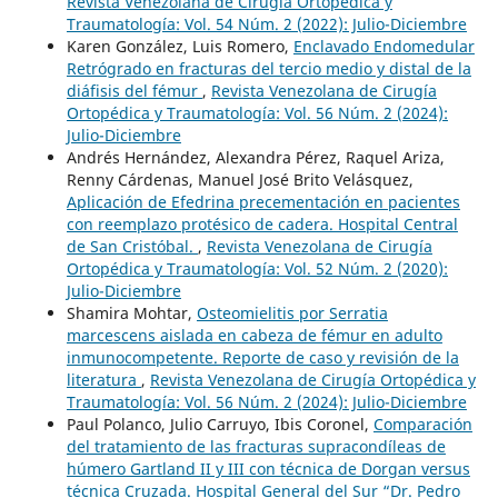
Revista Venezolana de Cirugía Ortopédica y
Traumatología: Vol. 54 Núm. 2 (2022): Julio-Diciembre
Karen González, Luis Romero,
Enclavado Endomedular
Retrógrado en fracturas del tercio medio y distal de la
diáfisis del fémur
,
Revista Venezolana de Cirugía
Ortopédica y Traumatología: Vol. 56 Núm. 2 (2024):
Julio-Diciembre
Andrés Hernández, Alexandra Pérez, Raquel Ariza,
Renny Cárdenas, Manuel José Brito Velásquez,
Aplicación de Efedrina precementación en pacientes
con reemplazo protésico de cadera. Hospital Central
de San Cristóbal.
,
Revista Venezolana de Cirugía
Ortopédica y Traumatología: Vol. 52 Núm. 2 (2020):
Julio-Diciembre
Shamira Mohtar,
Osteomielitis por Serratia
marcescens aislada en cabeza de fémur en adulto
inmunocompetente. Reporte de caso y revisión de la
literatura
,
Revista Venezolana de Cirugía Ortopédica y
Traumatología: Vol. 56 Núm. 2 (2024): Julio-Diciembre
Paul Polanco, Julio Carruyo, Ibis Coronel,
Comparación
del tratamiento de las fracturas supracondíleas de
húmero Gartland II y III con técnica de Dorgan versus
técnica Cruzada. Hospital General del Sur “Dr. Pedro