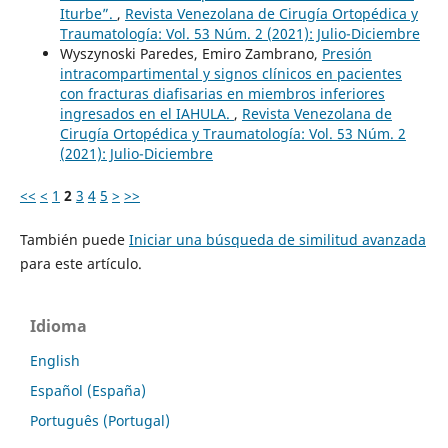
Iturbe”.
,
Revista Venezolana de Cirugía Ortopédica y
Traumatología: Vol. 53 Núm. 2 (2021): Julio-Diciembre
Wyszynoski Paredes, Emiro Zambrano,
Presión
intracompartimental y signos clínicos en pacientes
con fracturas diafisarias en miembros inferiores
ingresados en el IAHULA.
,
Revista Venezolana de
Cirugía Ortopédica y Traumatología: Vol. 53 Núm. 2
(2021): Julio-Diciembre
<<
<
1
2
3
4
5
>
>>
También puede
Iniciar una búsqueda de similitud avanzada
para este artículo.
Idioma
English
Español (España)
Português (Portugal)