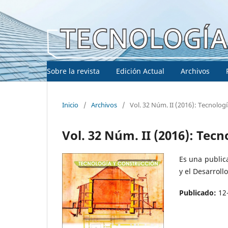
Sobre la revista
Edición Actual
Archivos
Inicio
/
Archivos
/
Vol. 32 Núm. II (2016): Tecnolog
Vol. 32 Núm. II (2016): Tec
Es una public
y el Desarroll
Publicado:
12