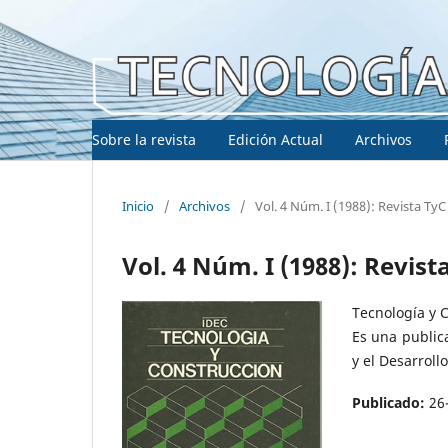
Sobre la revista
Edición Actual
Archivos
Inicio
/
Archivos
/
Vol. 4 Núm. I (1988): Revista TyC
Vol. 4 Núm. I (1988): Revist
Tecnología y 
Es una public
y el Desarroll
Publicado:
26