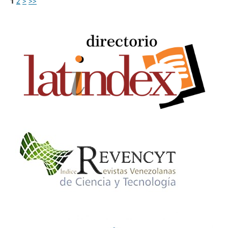
1
2
>
>>