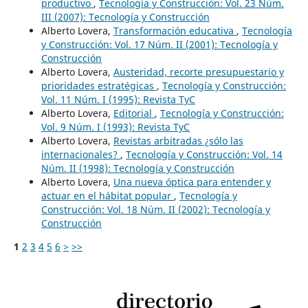
productivo
,
Tecnología y Construcción: Vol. 23 Núm.
III (2007): Tecnología y Construcción
Alberto Lovera,
Transformación educativa
,
Tecnología
y Construcción: Vol. 17 Núm. II (2001): Tecnología y
Construcción
Alberto Lovera,
Austeridad, recorte presupuestario y
prioridades estratégicas
,
Tecnología y Construcción:
Vol. 11 Núm. I (1995): Revista TyC
Alberto Lovera,
Editorial
,
Tecnología y Construcción:
Vol. 9 Núm. I (1993): Revista TyC
Alberto Lovera,
Revistas arbitradas ¿sólo las
internacionales?
,
Tecnología y Construcción: Vol. 14
Núm. II (1998): Tecnología y Construcción
Alberto Lovera,
Una nueva óptica para entender y
actuar en el hábitat popular
,
Tecnología y
Construcción: Vol. 18 Núm. II (2002): Tecnología y
Construcción
1
2
3
4
5
6
>
>>