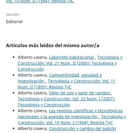
Vol. 10 Núm. II (1994): Revista TyC
Sección
Editorial
Artículos más leídos del mismo autor/a
Alberto Lovera,
Laberinto habitacional
,
Tecnología y
Construcción: Vol. 21 Núm. II (2005): Tecnología y
Construcción
Alberto Lovera,
Competitividad, equidad e
investigación
,
Tecnología y Construcción: Vol. 11
Núm. II (1995): Revista TyC
Alberto Lovera,
Valor de uso y valor de cambio
,
Tecnología y Construcción: Vol. 23 Núm. I (2007):
Tecnología y Construcción
Alberto Lovera,
Las revistas científicas y tecnológicas
nacionales y la agenda de investigación
,
Tecnología y
Construcción: Vol. 10 Núm. I (1994): Revista TyC
Alberto Lovera,
Construcción y cambio del patrón