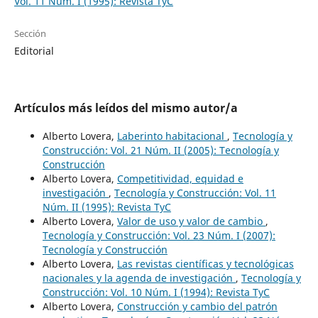
Vol. 11 Núm. I (1995): Revista TyC
Sección
Editorial
Artículos más leídos del mismo autor/a
Alberto Lovera,
Laberinto habitacional
,
Tecnología y
Construcción: Vol. 21 Núm. II (2005): Tecnología y
Construcción
Alberto Lovera,
Competitividad, equidad e
investigación
,
Tecnología y Construcción: Vol. 11
Núm. II (1995): Revista TyC
Alberto Lovera,
Valor de uso y valor de cambio
,
Tecnología y Construcción: Vol. 23 Núm. I (2007):
Tecnología y Construcción
Alberto Lovera,
Las revistas científicas y tecnológicas
nacionales y la agenda de investigación
,
Tecnología y
Construcción: Vol. 10 Núm. I (1994): Revista TyC
Alberto Lovera,
Construcción y cambio del patrón