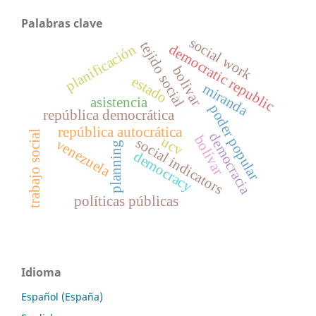
Palabras clave
social work
tejido social
democratic republic
planificación
bolivar
estado
miranda
asistencia
poder popular
república democrática
república autocrática
trabajo social
democracia
bolívar
ucv
social indicators
venezuela
planning
democracy
políticas públicas
Idioma
Español (España)