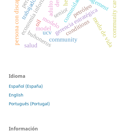
trabajador social
persona con discapacidad
economía informal
comunidad
community care
petróleo
senior
gerencia estratégica
modelo
modo de vida
conditions
oil
model
ucv
buhoneros
community
salud
Idioma
Español (España)
English
Português (Portugal)
Información