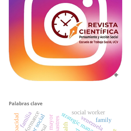
Palabras clave
social worker
performance
familia
strategic management
venezuela
adulto mayor
desastres
family
health