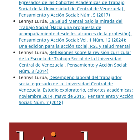
Egresados de las Cohortes Académicas de Trabajo
Social de la Universidad de Central de Venezuela)
,
Pensamiento y Acción Social: Núm. 5 (2017)
Lennys Lurúa,
La Salud Mental bajo la mirada del
Trabajo Social (Hacia una propuesta de
acompañamiento desde los alcances de la profesión)
,
Pensamiento y Acción Social: Vol. 1 Núm. 12 (2024):
Una edición para la acción social, RSE y salud mental
Lennys Lurúa,
Reflexiones sobre la revisión curricular
de la Escuela de Trabajo Social de la Universidad
Central de Venezuela
,
Pensamiento y Acción Social:
Núm. 3 (2014)
Lennys Lurúa,
Desempeño laboral del trabajador
social egresado de la Universidad Central de
Venezuela. Estudio exploratorio, cohortes académicas:
noviembre 2014, mayo de 2015
,
Pensamiento y Acción
Social: Núm. 7 (2018)