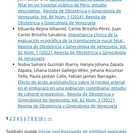
fetal en un hospital público de Perú: estudio
descriptivo
,
Revista de Obstetricia y Ginecología de
Venezuela: Vol. 84 Núm. 1 (2024): Revista de
Obstetricia y Ginecología de Venezuela
Eduardo Reyna-Villasmil, Carlos Briceño-Pérez, Juan
Carlos Briceño-Sanabria,
Importancia clínica de la
evaluación ecográfica de la translucencia nucal fetal
,
Revista de Obstetricia y Ginecología de Venezuela: Vol.
82 Núm. 1 (2022): Revista de Obstetricia y Ginecología
de Venezuela
Nubia Samara Guzmán Ibarra, Hanyia Johana Zapata
Zapata, Liliana Isabel Gallego Vélez, Johana Ascuntar
Tello, Paula Jasbón Calle, Fabián Jaimes Barragán,
Efecto de ácido acetilsalicílico sobre la rigidez arterial
en el embarazo en una población colombiana: estudio
de cohorte prospectivo
,
Revista de Obstetricia y
Ginecología de Venezuela: Vol. 82 Núm. 3 (2022):
Revista de Obstetricia y Ginecología de Venezuela
1
2
3
4
5
6
7
8
9
10
>
>>
También puede
Iniciar una búsqueda de similitud avanzada