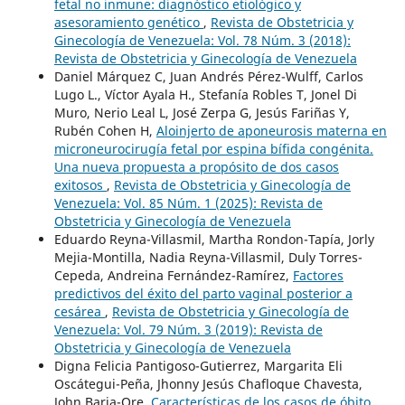
fetal no inmune: diagnóstico etiológico y
asesoramiento genético
,
Revista de Obstetricia y
Ginecología de Venezuela: Vol. 78 Núm. 3 (2018):
Revista de Obstetricia y Ginecología de Venezuela
Daniel Márquez C, Juan Andrés Pérez-Wulff, Carlos
Lugo L., Víctor Ayala H., Stefanía Robles T, Jonel Di
Muro, Nerio Leal L, José Zerpa G, Jesús Fariñas Y,
Rubén Cohen H,
Aloinjerto de aponeurosis materna en
microneurocirugía fetal por espina bífida congénita.
Una nueva propuesta a propósito de dos casos
exitosos
,
Revista de Obstetricia y Ginecología de
Venezuela: Vol. 85 Núm. 1 (2025): Revista de
Obstetricia y Ginecología de Venezuela
Eduardo Reyna-Villasmil, Martha Rondon-Tapía, Jorly
Mejia-Montilla, Nadia Reyna-Villasmil, Duly Torres-
Cepeda, Andreina Fernández-Ramírez,
Factores
predictivos del éxito del parto vaginal posterior a
cesárea
,
Revista de Obstetricia y Ginecología de
Venezuela: Vol. 79 Núm. 3 (2019): Revista de
Obstetricia y Ginecología de Venezuela
Digna Felicia Pantigoso-Gutierrez, Margarita Eli
Oscátegui-Peña, Jhonny Jesús Chafloque Chavesta,
John Barja-Ore,
Características de los casos de óbito