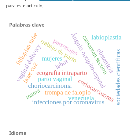
para este artículo.
Palabras clave
Ángulo occipito-espinal
fallopian tube
caesarean section
labioplastia
personajes
trabajo de parto
vaginal delivery
obstetricia
sociedades científicas
mujeres
labor
laser co2
ecografía intraparto
parto vaginal
coriocarcinoma
choriocarcinoma
mama
trompa de falopio
venezuela
infecciones por coronavirus
Idioma