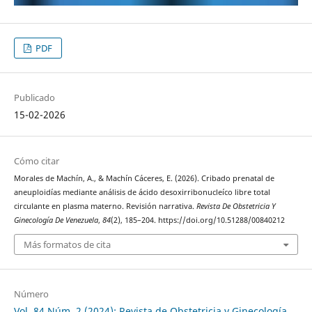
PDF
Publicado
15-02-2026
Cómo citar
Morales de Machín, A., & Machín Cáceres, E. (2026). Cribado prenatal de
aneuploidías mediante análisis de ácido desoxirribonucleíco libre total
circulante en plasma materno. Revisión narrativa.
Revista De Obstetricia Y
Ginecología De Venezuela
,
84
(2), 185–204. https://doi.org/10.51288/00840212
Más formatos de cita
Número
Vol. 84 Núm. 2 (2024): Revista de Obstetricia y Ginecología