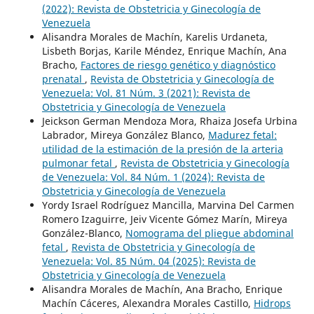
(2022): Revista de Obstetricia y Ginecología de
Venezuela
Alisandra Morales de Machín, Karelis Urdaneta,
Lisbeth Borjas, Karile Méndez, Enrique Machín, Ana
Bracho,
Factores de riesgo genético y diagnóstico
prenatal
,
Revista de Obstetricia y Ginecología de
Venezuela: Vol. 81 Núm. 3 (2021): Revista de
Obstetricia y Ginecología de Venezuela
Jeickson German Mendoza Mora, Rhaiza Josefa Urbina
Labrador, Mireya González Blanco,
Madurez fetal:
utilidad de la estimación de la presión de la arteria
pulmonar fetal
,
Revista de Obstetricia y Ginecología
de Venezuela: Vol. 84 Núm. 1 (2024): Revista de
Obstetricia y Ginecología de Venezuela
Yordy Israel Rodríguez Mancilla, Marvina Del Carmen
Romero Izaguirre, Jeiv Vicente Gómez Marín, Mireya
González-Blanco,
Nomograma del pliegue abdominal
fetal
,
Revista de Obstetricia y Ginecología de
Venezuela: Vol. 85 Núm. 04 (2025): Revista de
Obstetricia y Ginecología de Venezuela
Alisandra Morales de Machín, Ana Bracho, Enrique
Machín Cáceres, Alexandra Morales Castillo,
Hidrops