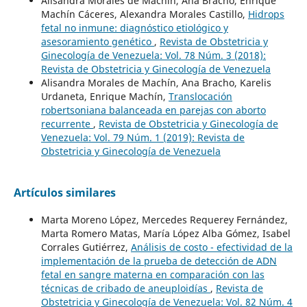
Alisandra Morales de Machín, Ana Bracho, Enrique
Machín Cáceres, Alexandra Morales Castillo,
Hidrops
fetal no inmune: diagnóstico etiológico y
asesoramiento genético
,
Revista de Obstetricia y
Ginecología de Venezuela: Vol. 78 Núm. 3 (2018):
Revista de Obstetricia y Ginecología de Venezuela
Alisandra Morales de Machín, Ana Bracho, Karelis
Urdaneta, Enrique Machín,
Translocación
robertsoniana balanceada en parejas con aborto
recurrente
,
Revista de Obstetricia y Ginecología de
Venezuela: Vol. 79 Núm. 1 (2019): Revista de
Obstetricia y Ginecología de Venezuela
Artículos similares
Marta Moreno López, Mercedes Requerey Fernández,
Marta Romero Matas, María López Alba Gómez, Isabel
Corrales Gutiérrez,
Análisis de costo - efectividad de la
implementación de la prueba de detección de ADN
fetal en sangre materna en comparación con las
técnicas de cribado de aneuploidías
,
Revista de
Obstetricia y Ginecología de Venezuela: Vol. 82 Núm. 4