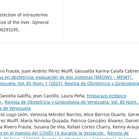
tection of intrauterine
e of the liver. Gynecol
000293295.
o Fraute, Juan Andrés Pérez Wulff, Gesualda Karina Caiafa Cabrer
na en obstetricia: evaluación de dos sistemas (MEOWS – MEWT)
,
nezuela: Vol. 85 Núm. 1 (2025): Revista de Obstetricia y Ginecologí
aniella Galiffa, Jean Castillo, Laura Peña,
Embarazo ectópico
o
,
Revista de Obstetricia y Ginecología de Venezuela: Vol. 80 Núm.
ía de Venezuela
rlos Lugo León, Vanessa Méndez Barrios, Alice Barrios Duarte, Gera
ez Wulff, María Ninoska Quijada, Patricia González Álvarez, Daniel
a Rivero Fraute, Susana De Vita, Rafael Cortes Charry, Kenny Arauj
ax en el manejo del COVID-19 durante la gestación
,
Revista de