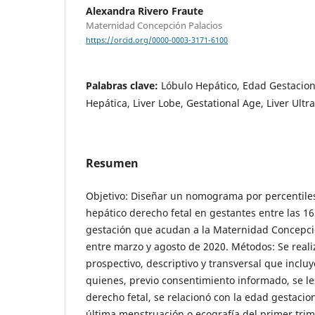
Alexandra Rivero Fraute
Maternidad Concepción Palacios
https://orcid.org/0000-0003-3171-6100
Palabras clave:
Lóbulo Hepático, Edad Gestaciona
Hepática, Liver Lobe, Gestational Age, Liver Ult
Resumen
Objetivo: Diseñar un nomograma por percentiles
hepático derecho fetal en gestantes entre las 1
gestación que acudan a la Maternidad Concepció
entre marzo y agosto de 2020. Métodos: Se reali
prospectivo, descriptivo y transversal que inclu
quienes, previo consentimiento informado, se le
derecho fetal, se relacionó con la edad gestacion
última menstruación o ecografía del primer trime