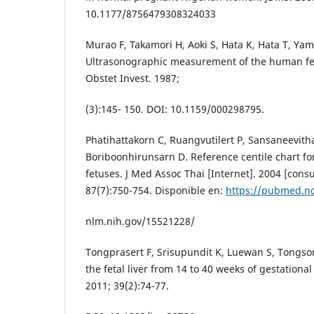
10.1177/8756479308324033
Murao F, Takamori H, Aoki S, Hata K, Hata T, Ya
Ultrasonographic measurement of the human feta
Obstet Invest. 1987;
(3):145- 150. DOI: 10.1159/000298795.
Phatihattakorn C, Ruangvutilert P, Sansaneevith
Boriboonhirunsarn D. Reference centile chart for 
fetuses. J Med Assoc Thai [Internet]. 2004 [cons
87(7):750-754. Disponible en:
https://pubmed.n
nlm.nih.gov/15521228/
Tongprasert F, Srisupundit K, Luewan S, Tongso
the fetal liver from 14 to 40 weeks of gestational
2011; 39(2):74-77.