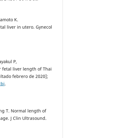
mamoto K.
l liver in utero. Gynecol
ayakul P,
fetal liver length of Thai
ultado febrero de 2020];
cbi
.
ng T. Normal length of
 age. J Clin Ultrasound.