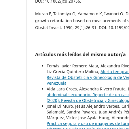
DOI: 10.1002/jcu.20756.
Murao F, Takamiya O, Yamamoto K, Iwanari O. De
growth retardation based on measurements of siz
Obstet Invest. 1990; 29(1):26-31. DOI: 10.1159/
Artículos más leídos del mismo autor/a
Tomás Javier Romero Mata, Alexandra River
Liz Grecia Quintero Molina,
Alerta tempra
Revista de Obstetricia y Ginecología de Ve
Venezuela
Aida Lara Croes, Alexandra Rivero Fraute, D
abdominal secundario. Reporte de un cas
(2020): Revista de Obstetricia y Ginecolog
Jonel Di Muro, Jesús Alejandro Veroes, Ca
Salamalé, Sandra Payares, Juan Andrés Pér
Márquez, Víctor José Ayala Hung, Alexandr
Práctica segura y uso de imágenes de tór