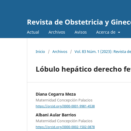
Revista de Obstetricia y Gine
Actual
Archivos
Avisos
Acerca de
Inicio
/
Archivos
/
Vol. 83 Núm. 1 (2023): Revista d
Lóbulo hepático derecho f
Diana Cegarra Meza
Maternidad Concepción Palacios
https://orcid.org/0000-0001-9981-4538
Albani Aular Barrios
Maternidad Concepción Palacios
https://orcid.org/0000-0002-1502-0878