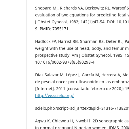
Shepard MJ, Richards VA, Berkowitz RL, Warsof S
evaluation of two equations for predicting fetal
J Obstet Gynecol. 1982; 142(1):47-54. DOI: 10.1
9. PMID: 7055171.
Hadlock FP, Harrist RB, Sharman RS, Deter RL, Par
weight with the use of head, body, and femur 
prospective study. Am J Obstet Gynecol. 1985; 15
10.1016/0002-9378(85)90298-4.
Díaz Salazar M, López J, García M, Herrera A, Me
de peso al nacer por ultrasonido en las embaraz
[Internet]. 2011 [consultado febrero de 2020]; 15
http://ve.scielo.org/
scielo.php?script=sci_arttext&pid=S1316-71382
Agwu K, Chiewgu H, Nwobi I. 2D sonographic asse
in normal pregnant Nigerian women. JDMS. 2008