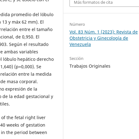
Más formatos de cita
edida promedio del lóbulo
n 13 y máx 62 mm). El
Número
orrelación entre el tamaño
Vol. 83 Núm. 1 (2023): Revista de
cional, de 0,950. El
Obstetricia y Ginecología de
Venezuela
903. Según el resultado
tre ambas variables
Sección
l lóbulo hepático derecho
Trabajos Originales
 1,640) (p=0,000). Se
relación entre la medida
e de masa corporal.
mo expresión de la
 de la edad gestacional y
iles.
f the fetal right liver
40 weeks of gestation
 in the period between