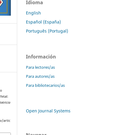
Idioma
English
Español (España)
Português (Portugal)
Información
Para lectores/as
Para autores/as
Para bibliotecarios/as
ro
fetal:
tetricia
Open Journal Systems
v/artic
Navegar