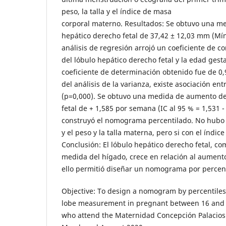
peso, la talla y el índice de masa
corporal materno. Resultados: Se obtuvo una m
hepático derecho fetal de 37,42 ± 12,03 mm (Mí
análisis de regresión arrojó un coeficiente de c
del lóbulo hepático derecho fetal y la edad gesta
coeficiente de determinación obtenido fue de 0,
del análisis de la varianza, existe asociación en
(p=0,000). Se obtuvo una medida de aumento de
fetal de + 1,585 por semana (IC al 95 % = 1,531 -
construyó el nomograma percentilado. No hubo 
y el peso y la talla materna, pero si con el índic
Conclusión: El lóbulo hepático derecho fetal, co
medida del hígado, crece en relación al aumento
ello permitió diseñar un nomograma por percent
Objective: To design a nomogram by percentiles o
lobe measurement in pregnant between 16 and 
who attend the Maternidad Concepción Palacios