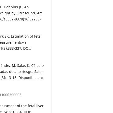
L, Hobbins JC. An
 weight by ultrasound. Am
016/s0002-9378(16)32283-
k SK. Estimation of fetal
measurements--a
1(3):333-337. DOI:
léndez M, Salas K. Cálculo
adas de alto riesgo. Salus
(3): 13-18. Disponible en:
011000300006
ssment of the fetal liver
; 24:361-364. DOI: