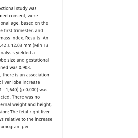
ectional study was
rmed consent, were
tional age, based on the
e first trimester, and
mass index. Results: An
7.42 ± 12.03 mm (Min 13
alysis yielded a
lobe size and gestational
ined was 0.903.
, there is an association
 liver lobe increase
 - 1,640) (p-0.000) was
cted. There was no
ernal weight and height,
on: The fetal right liver
s relative to the increase
a nomogram per