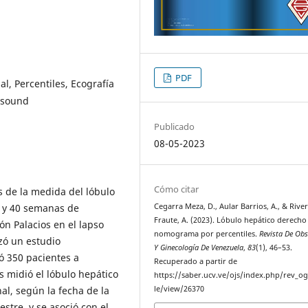
PDF
l, Percentiles, Ecografía
rasound
Publicado
08-05-2023
Cómo citar
 de la medida del lóbulo
Cegarra Meza, D., Aular Barrios, A., & Rive
6 y 40 semanas de
Fraute, A. (2023). Lóbulo hepático derecho 
n Palacios en el lapso
nomograma por percentiles.
Revista De Obs
zó un estudio
Y Ginecología De Venezuela
,
83
(1), 46–53.
yó 350 pacientes a
Recuperado a partir de
s midió el lóbulo hepático
https://saber.ucv.ve/ojs/index.php/rev_og
le/view/26370
al, según la fecha de la
stre, y se asoció con el