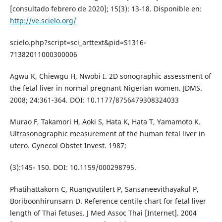
[consultado febrero de 2020]; 15(3): 13-18. Disponible en:
http://ve.scielo.org/
scielo.php?script=sci_arttext&pid=S1316-
71382011000300006
Agwu K, Chiewgu H, Nwobi I. 2D sonographic assessment of
the fetal liver in normal pregnant Nigerian women. JDMS.
2008; 24:361-364. DOI: 10.1177/8756479308324033
Murao F, Takamori H, Aoki S, Hata K, Hata T, Yamamoto K.
Ultrasonographic measurement of the human fetal liver in
utero. Gynecol Obstet Invest. 1987;
(3):145- 150. DOI: 10.1159/000298795.
Phatihattakorn C, Ruangvutilert P, Sansaneevithayakul P,
Boriboonhirunsarn D. Reference centile chart for fetal liver
length of Thai fetuses. J Med Assoc Thai [Internet]. 2004