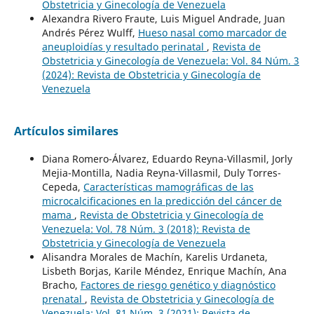
Obstetricia y Ginecología de Venezuela
Alexandra Rivero Fraute, Luis Miguel Andrade, Juan
Andrés Pérez Wulff,
Hueso nasal como marcador de
aneuploidías y resultado perinatal
,
Revista de
Obstetricia y Ginecología de Venezuela: Vol. 84 Núm. 3
(2024): Revista de Obstetricia y Ginecología de
Venezuela
Artículos similares
Diana Romero-Álvarez, Eduardo Reyna-Villasmil, Jorly
Mejia-Montilla, Nadia Reyna-Villasmil, Duly Torres-
Cepeda,
Características mamográficas de las
microcalcificaciones en la predicción del cáncer de
mama
,
Revista de Obstetricia y Ginecología de
Venezuela: Vol. 78 Núm. 3 (2018): Revista de
Obstetricia y Ginecología de Venezuela
Alisandra Morales de Machín, Karelis Urdaneta,
Lisbeth Borjas, Karile Méndez, Enrique Machín, Ana
Bracho,
Factores de riesgo genético y diagnóstico
prenatal
,
Revista de Obstetricia y Ginecología de
Venezuela: Vol. 81 Núm. 3 (2021): Revista de