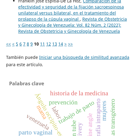
Franklin José Espitia-De La Hoz,
Comparación de la
efectividad y seguridad de la fijación sacroespinosa
unilateral versus bilateral, en el tratamiento del
prolapso de la cúpula vaginal
,
Revista de Obstetricia
y Ginecología de Venezuela: Vol. 82 Núm. 2 (2022):
Revista de Obstetricia y Ginecología de Venezuela
<<
<
5
6
7
8
9
10
11
12
13
14
>
>>
También puede
Iniciar una búsqueda de similitud avanzada
para este artículo.
Palabras clave
historia de la medicina
Ángulo occipito-espinal
ecografía intraparto
personas transgénero
prevención
trabajo de parto
mujeres
mama
labor
venezuela
parto vaginal