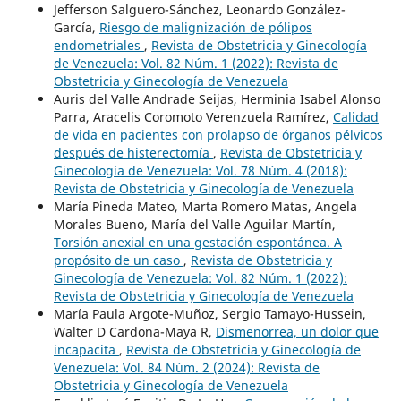
Jefferson Salguero-Sánchez, Leonardo González-
García,
Riesgo de malignización de pólipos
endometriales
,
Revista de Obstetricia y Ginecología
de Venezuela: Vol. 82 Núm. 1 (2022): Revista de
Obstetricia y Ginecología de Venezuela
Auris del Valle Andrade Seijas, Herminia Isabel Alonso
Parra, Aracelis Coromoto Verenzuela Ramírez,
Calidad
de vida en pacientes con prolapso de órganos pélvicos
después de histerectomía
,
Revista de Obstetricia y
Ginecología de Venezuela: Vol. 78 Núm. 4 (2018):
Revista de Obstetricia y Ginecología de Venezuela
María Pineda Mateo, Marta Romero Matas, Angela
Morales Bueno, María del Valle Aguilar Martín,
Torsión anexial en una gestación espontánea. A
propósito de un caso
,
Revista de Obstetricia y
Ginecología de Venezuela: Vol. 82 Núm. 1 (2022):
Revista de Obstetricia y Ginecología de Venezuela
María Paula Argote-Muñoz, Sergio Tamayo-Hussein,
Walter D Cardona-Maya R,
Dismenorrea, un dolor que
incapacita
,
Revista de Obstetricia y Ginecología de
Venezuela: Vol. 84 Núm. 2 (2024): Revista de
Obstetricia y Ginecología de Venezuela