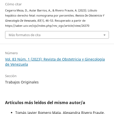
Cómo citar
Cegarra Meza, D., Aular Barrios, A., & Rivero Fraute, A. (2023). Lóbulo
hepático derecho fetal: nomograma por percentiles.
Revista De Obstetricia Y
Ginecología De Venezuela
,
83
(1), 46–53. Recuperado a partir de
https://saber.ucv.ve/ojs/index.php/rev_ogv/article/view/26370
Más formatos de cita
Número
Vol. 83 Núm. 1 (2023): Revista de Obstetricia y Ginecología
de Venezuela
Sección
Trabajos Originales
Artículos más leídos del mismo autor/a
Tomás Javier Romero Mata, Alexandra Rivero Fraute,