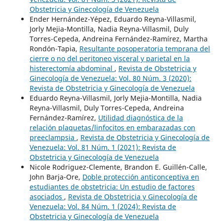
Obstetricia y Ginecología de Venezuela
Ender Hernández-Yépez, Eduardo Reyna-Villasmil,
Jorly Mejia-Montilla, Nadia Reyna-Villasmil, Duly
Torres-Cepeda, Andreina Fernández-Ramírez, Martha
Rondón-Tapia,
Resultante posoperatoria temprana del
cierre o no del peritoneo visceral y parietal en la
histerectomía abdominal
,
Revista de Obstetricia y
Ginecología de Venezuela: Vol. 80 Núm. 3 (2020):
Revista de Obstetricia y Ginecología de Venezuela
Eduardo Reyna-Villasmil, Jorly Mejia-Montilla, Nadia
Reyna-Villasmil, Duly Torres-Cepeda, Andreina
Fernández-Ramírez,
Utilidad diagnóstica de la
relación plaquetas/linfocitos en embarazadas con
preeclampsia
,
Revista de Obstetricia y Ginecología de
Venezuela: Vol. 81 Núm. 1 (2021): Revista de
Obstetricia y Ginecología de Venezuela
Nicole Rodriguez-Clemente, Brandon E. Guillén-Calle,
John Barja-Ore,
Doble protección anticonceptiva en
estudiantes de obstetricia: Un estudio de factores
asociados
,
Revista de Obstetricia y Ginecología de
Venezuela: Vol. 84 Núm. 1 (2024): Revista de
Obstetricia y Ginecología de Venezuela