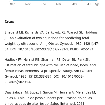
Citas
Shepard MJ, Richards VA, Berkowitz RL, Warsof SL, Hobbins
JC. An evaluation of two equations for predicting fetal
weight by ultrasound. Am J Obstet Gynecol. 1982; 142(1):47-
54. DOI: 10.1016/s0002-9378(16)32283-9. PMID: 7055171.
Hadlock FP, Harrist RB, Sharman RS, Deter RL, Park SK.
Estimation of fetal weight with the use of head, body, and
femur measurements--a prospective study. Am J Obstet
Gynecol. 1985; 151(3):333-337. DOI: 10.1016/0002-
9378(85)90298-4.
Díaz Salazar M, López J, García M, Herrera A, Meléndez M,
Salas K. Cálculo de peso al nacer por ultrasonido en las
embarazadas de alto riesgo. Salus [Internet]. 2011