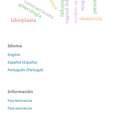
occiput-spine angle
fallopian tube
vaginal delivery
coriocarcinoma
ginecología
obstetricia
labioplastia
Idioma
English
Español (España)
Português (Portugal)
Información
Para lectores/as
Para autores/as