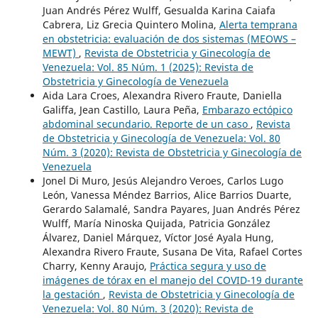
Juan Andrés Pérez Wulff, Gesualda Karina Caiafa
Cabrera, Liz Grecia Quintero Molina,
Alerta temprana
en obstetricia: evaluación de dos sistemas (MEOWS –
MEWT)
,
Revista de Obstetricia y Ginecología de
Venezuela: Vol. 85 Núm. 1 (2025): Revista de
Obstetricia y Ginecología de Venezuela
Aida Lara Croes, Alexandra Rivero Fraute, Daniella
Galiffa, Jean Castillo, Laura Peña,
Embarazo ectópico
abdominal secundario. Reporte de un caso
,
Revista
de Obstetricia y Ginecología de Venezuela: Vol. 80
Núm. 3 (2020): Revista de Obstetricia y Ginecología de
Venezuela
Jonel Di Muro, Jesús Alejandro Veroes, Carlos Lugo
León, Vanessa Méndez Barrios, Alice Barrios Duarte,
Gerardo Salamalé, Sandra Payares, Juan Andrés Pérez
Wulff, María Ninoska Quijada, Patricia González
Álvarez, Daniel Márquez, Víctor José Ayala Hung,
Alexandra Rivero Fraute, Susana De Vita, Rafael Cortes
Charry, Kenny Araujo,
Práctica segura y uso de
imágenes de tórax en el manejo del COVID-19 durante
la gestación
,
Revista de Obstetricia y Ginecología de
Venezuela: Vol. 80 Núm. 3 (2020): Revista de