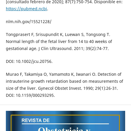
[consultado febrero de 2020]; 87(7):750-754. Disponible en:
https://pubmed.ncbi
.
nlm.nih.gov/15521228/
Tongprasert F, Srisupundit K, Luewan S, Tongsong T.
Normal length of the fetal liver from 14 to 40 weeks of
gestational age. J Clin Ultrasound. 2011; 39(2):74-77.
DOI: 10.1002/jcu.20756.
Murao F, Takamiya O, Yamamoto K, Iwanari O. Detection of
intrauterine growth retardation based on measurements of
size of the liver. Gynecol Obstet Invest. 1990; 29(1):26-31.
DOI: 10.1159/000293295.