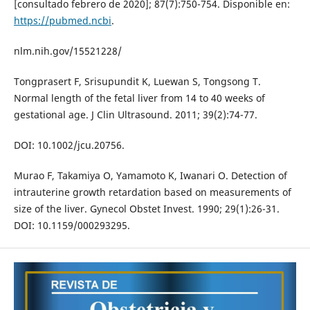
[consultado febrero de 2020]; 87(7):750-754. Disponible en:
https://pubmed.ncbi
.
nlm.nih.gov/15521228/
Tongprasert F, Srisupundit K, Luewan S, Tongsong T.
Normal length of the fetal liver from 14 to 40 weeks of
gestational age. J Clin Ultrasound. 2011; 39(2):74-77.
DOI: 10.1002/jcu.20756.
Murao F, Takamiya O, Yamamoto K, Iwanari O. Detection of
intrauterine growth retardation based on measurements of
size of the liver. Gynecol Obstet Invest. 1990; 29(1):26-31.
DOI: 10.1159/000293295.