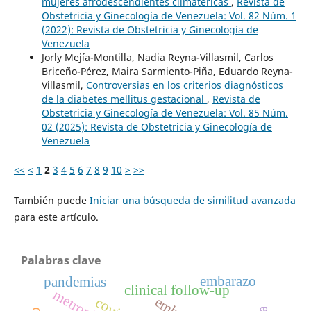
mujeres afrodescendientes climatéricas
,
Revista de
Obstetricia y Ginecología de Venezuela: Vol. 82 Núm. 1
(2022): Revista de Obstetricia y Ginecología de
Venezuela
Jorly Mejía-Montilla, Nadia Reyna-Villasmil, Carlos
Briceño-Pérez, Maira Sarmiento-Piña, Eduardo Reyna-
Villasmil,
Controversias en los criterios diagnósticos
de la diabetes mellitus gestacional
,
Revista de
Obstetricia y Ginecología de Venezuela: Vol. 85 Núm.
02 (2025): Revista de Obstetricia y Ginecología de
Venezuela
<<
<
1
2
3
4
5
6
7
8
9
10
>
>>
También puede
Iniciar una búsqueda de similitud avanzada
para este artículo.
Palabras clave
embarazo
pandemias
clinical follow-up