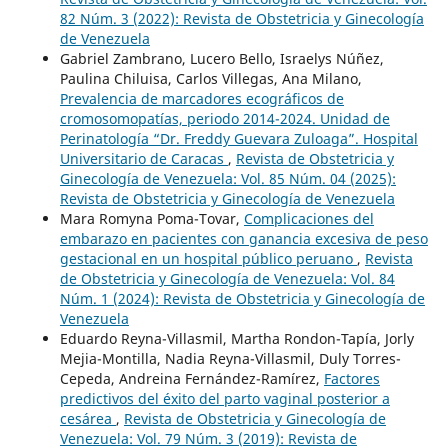
82 Núm. 3 (2022): Revista de Obstetricia y Ginecología
de Venezuela
Gabriel Zambrano, Lucero Bello, Israelys Núñez,
Paulina Chiluisa, Carlos Villegas, Ana Milano,
Prevalencia de marcadores ecográficos de
cromosomopatías, periodo 2014-2024. Unidad de
Perinatología “Dr. Freddy Guevara Zuloaga”. Hospital
Universitario de Caracas
,
Revista de Obstetricia y
Ginecología de Venezuela: Vol. 85 Núm. 04 (2025):
Revista de Obstetricia y Ginecología de Venezuela
Mara Romyna Poma-Tovar,
Complicaciones del
embarazo en pacientes con ganancia excesiva de peso
gestacional en un hospital público peruano
,
Revista
de Obstetricia y Ginecología de Venezuela: Vol. 84
Núm. 1 (2024): Revista de Obstetricia y Ginecología de
Venezuela
Eduardo Reyna-Villasmil, Martha Rondon-Tapía, Jorly
Mejia-Montilla, Nadia Reyna-Villasmil, Duly Torres-
Cepeda, Andreina Fernández-Ramírez,
Factores
predictivos del éxito del parto vaginal posterior a
cesárea
,
Revista de Obstetricia y Ginecología de
Venezuela: Vol. 79 Núm. 3 (2019): Revista de