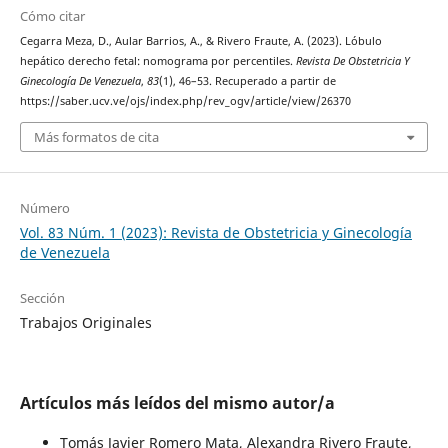
Cómo citar
Cegarra Meza, D., Aular Barrios, A., & Rivero Fraute, A. (2023). Lóbulo
hepático derecho fetal: nomograma por percentiles.
Revista De Obstetricia Y
Ginecología De Venezuela
,
83
(1), 46–53. Recuperado a partir de
https://saber.ucv.ve/ojs/index.php/rev_ogv/article/view/26370
Más formatos de cita
Número
Vol. 83 Núm. 1 (2023): Revista de Obstetricia y Ginecología
de Venezuela
Sección
Trabajos Originales
Artículos más leídos del mismo autor/a
Tomás Javier Romero Mata, Alexandra Rivero Fraute,