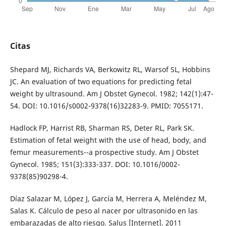
Citas
Shepard MJ, Richards VA, Berkowitz RL, Warsof SL, Hobbins
JC. An evaluation of two equations for predicting fetal
weight by ultrasound. Am J Obstet Gynecol. 1982; 142(1):47-
54. DOI: 10.1016/s0002-9378(16)32283-9. PMID: 7055171.
Hadlock FP, Harrist RB, Sharman RS, Deter RL, Park SK.
Estimation of fetal weight with the use of head, body, and
femur measurements--a prospective study. Am J Obstet
Gynecol. 1985; 151(3):333-337. DOI: 10.1016/0002-
9378(85)90298-4.
Díaz Salazar M, López J, García M, Herrera A, Meléndez M,
Salas K. Cálculo de peso al nacer por ultrasonido en las
embarazadas de alto riesgo. Salus [Internet]. 2011