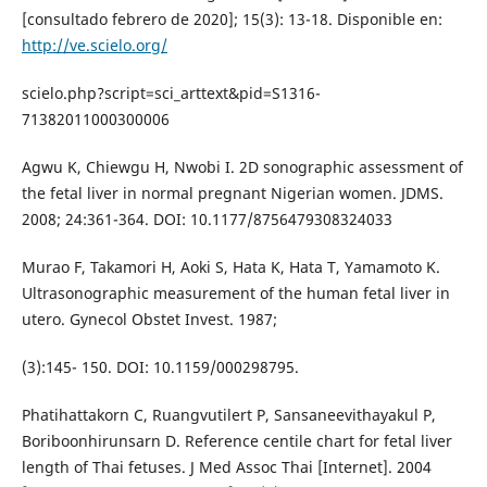
[consultado febrero de 2020]; 15(3): 13-18. Disponible en:
http://ve.scielo.org/
scielo.php?script=sci_arttext&pid=S1316-
71382011000300006
Agwu K, Chiewgu H, Nwobi I. 2D sonographic assessment of
the fetal liver in normal pregnant Nigerian women. JDMS.
2008; 24:361-364. DOI: 10.1177/8756479308324033
Murao F, Takamori H, Aoki S, Hata K, Hata T, Yamamoto K.
Ultrasonographic measurement of the human fetal liver in
utero. Gynecol Obstet Invest. 1987;
(3):145- 150. DOI: 10.1159/000298795.
Phatihattakorn C, Ruangvutilert P, Sansaneevithayakul P,
Boriboonhirunsarn D. Reference centile chart for fetal liver
length of Thai fetuses. J Med Assoc Thai [Internet]. 2004