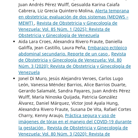
Juan Andrés Pérez Wulff, Gesualda Karina Caiafa
Cabrera, Liz Grecia Quintero Molina,
Alerta temprana
en obstetricia: evaluación de dos sistemas (MEOWS –
MEWT)
,
Revista de Obstetricia y Ginecología de
Venezuela: Vol. 85 Núm. 1 (2025): Revista de
Obstetricia y Ginecología de Venezuela
Aida Lara Croes, Alexandra Rivero Fraute, Daniella
Galiffa, Jean Castillo, Laura Peña,
Embarazo ectópico
abdominal secundario. Reporte de un caso
,
Revista
de Obstetricia y Ginecología de Venezuela: Vol. 80
Núm. 3 (2020): Revista de Obstetricia y Ginecología de
Venezuela
Jonel Di Muro, Jesús Alejandro Veroes, Carlos Lugo
León, Vanessa Méndez Barrios, Alice Barrios Duarte,
Gerardo Salamalé, Sandra Payares, Juan Andrés Pérez
Wulff, María Ninoska Quijada, Patricia González
Álvarez, Daniel Márquez, Víctor José Ayala Hung,
Alexandra Rivero Fraute, Susana De Vita, Rafael Cortes
Charry, Kenny Araujo,
Práctica segura y uso de
imágenes de tórax en el manejo del COVID-19 durante
la gestación
,
Revista de Obstetricia y Ginecología de
Venezuela: Vol. 80 Núm. 3 (2020): Revista de