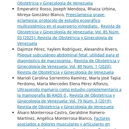
Obstetricia y Ginecología de Venezuela
Emperatriz Rosso, Joseph Mendoza, Rhaiza Urbina,
Mireya González-Blanco,
Preeclampsia grave-
eclampsia: protocolo de estudio ecográfico
multisistémico en el puerperio inmediato
,
Revista de
Obstetricia y Ginecología de Venezuela: Vol. 85 Núm.
03 (2025): Revista de Obstetricia y Ginecología de
Venezuela
Dajimze Pérez, Yaylem Rodríguez, Alexandra Rivero,
Pliegue subcutáneo abdominal fetal: utilidad para el
diagnóstico de macrosomía
,
Revista de Obstetricia y
Ginecología de Venezuela: Vol. 80 Núm. 1 (2020):
Revista de Obstetricia y Ginecología de Venezuela
Marioli Carolina Sorrentino Ramírez, María José Tapia
Perdomo, María Mercedes Elena Pérez Alfonzo,
Ultrasonido mamario como estudio complementario a
la mamografía BI-RADS 0
,
Revista de Obstetricia y
Ginecología de Venezuela: Vol. 79 Núm. 3 (2019):
Revista de Obstetricia y Ginecología de Venezuela
Álvaro Monterrosa-Castro, Geraldine Romero-
Martínez, Angélica Monterrosa-Blanco,
Factores
asociados a dolores musculares y articulares en