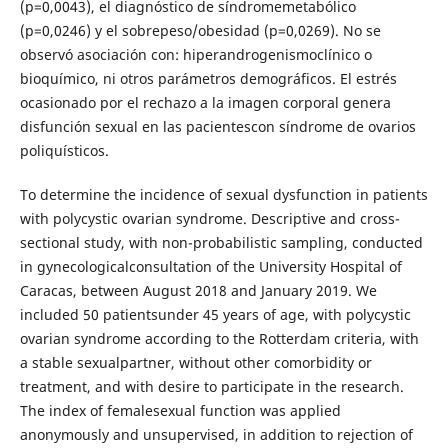
(p=0,0043), el diagnóstico de síndromemetabólico
(p=0,0246) y el sobrepeso/obesidad (p=0,0269). No se
observó asociación con: hiperandrogenismoclínico o
bioquímico, ni otros parámetros demográficos. El estrés
ocasionado por el rechazo a la imagen corporal genera
disfunción sexual en las pacientescon síndrome de ovarios
poliquísticos.
To determine the incidence of sexual dysfunction in patients
with polycystic ovarian syndrome. Descriptive and cross-
sectional study, with non-probabilistic sampling, conducted
in gynecologicalconsultation of the University Hospital of
Caracas, between August 2018 and January 2019. We
included 50 patientsunder 45 years of age, with polycystic
ovarian syndrome according to the Rotterdam criteria, with
a stable sexualpartner, without other comorbidity or
treatment, and with desire to participate in the research.
The index of femalesexual function was applied
anonymously and unsupervised, in addition to rejection of