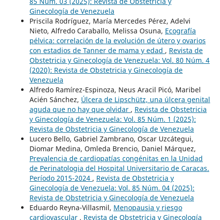
85 Núm. 03 (2025): Revista de Obstetricia y
Ginecología de Venezuela
Priscila Rodríguez, María Mercedes Pérez, Adelvi
Nieto, Alfredo Caraballo, Melissa Osuna,
Ecografía
pélvica: correlación de la evolución de útero y ovarios
con estadios de Tanner de mama y edad
,
Revista de
Obstetricia y Ginecología de Venezuela: Vol. 80 Núm. 4
(2020): Revista de Obstetricia y Ginecología de
Venezuela
Alfredo Ramírez-Espinoza, Neus Aracil Picó, Maribel
Acién Sánchez,
Úlcera de Lipschütz, una úlcera genital
aguda que no hay que olvidar
,
Revista de Obstetricia
y Ginecología de Venezuela: Vol. 85 Núm. 1 (2025):
Revista de Obstetricia y Ginecología de Venezuela
Lucero Bello, Gabriel Zambrano, Oscar Uzcátegui,
Diomar Medina, Omleda Brencio, Daniel Márquez,
Prevalencia de cardiopatías congénitas en la Unidad
de Perinatologia del Hospital Universitario de Caracas.
Período 2015-2024
,
Revista de Obstetricia y
Ginecología de Venezuela: Vol. 85 Núm. 04 (2025):
Revista de Obstetricia y Ginecología de Venezuela
Eduardo Reyna-Villasmil,
Menopausia y riesgo
cardiovascular
,
Revista de Obstetricia y Ginecología