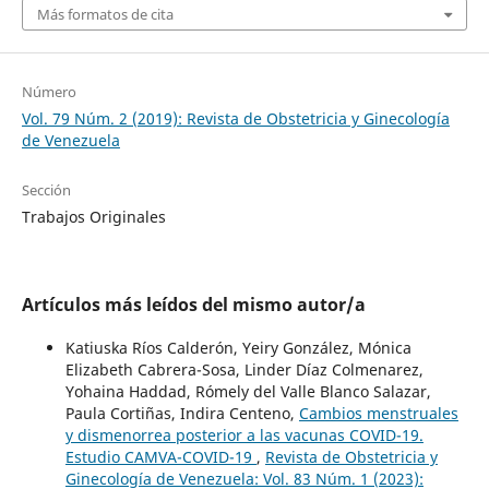
Más formatos de cita
Número
Vol. 79 Núm. 2 (2019): Revista de Obstetricia y Ginecología
de Venezuela
Sección
Trabajos Originales
Artículos más leídos del mismo autor/a
Katiuska Ríos Calderón, Yeiry González, Mónica
Elizabeth Cabrera-Sosa, Linder Díaz Colmenarez,
Yohaina Haddad, Rómely del Valle Blanco Salazar,
Paula Cortiñas, Indira Centeno,
Cambios menstruales
y dismenorrea posterior a las vacunas COVID-19.
Estudio CAMVA-COVID-19
,
Revista de Obstetricia y
Ginecología de Venezuela: Vol. 83 Núm. 1 (2023):