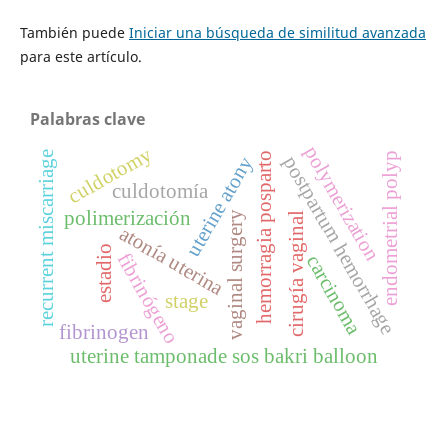
También puede
Iniciar una búsqueda de similitud avanzada
para este artículo.
Palabras clave
culdotomy
polymerization
recurrent miscarriage
hemorragia posparto
endometrial polyp
uterine atony
postpartum hemorrhage
culdotomía
polimerización
vaginal surgery
cirugía vaginal
atonía uterina
estadio
fibrinógeno
carcinoma
stage
fibrinogen
uterine tamponade sos bakri balloon