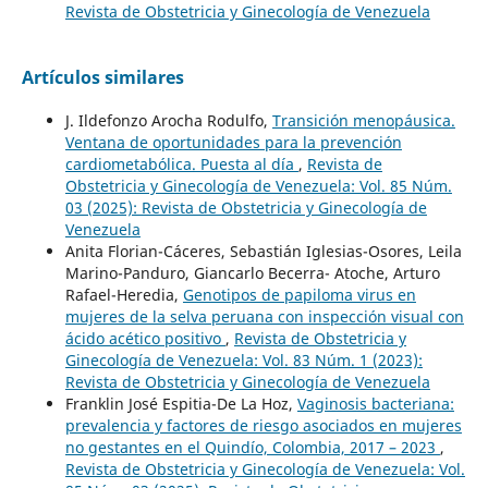
Revista de Obstetricia y Ginecología de Venezuela
Artículos similares
J. Ildefonzo Arocha Rodulfo,
Transición menopáusica.
Ventana de oportunidades para la prevención
cardiometabólica. Puesta al día
,
Revista de
Obstetricia y Ginecología de Venezuela: Vol. 85 Núm.
03 (2025): Revista de Obstetricia y Ginecología de
Venezuela
Anita Florian-Cáceres, Sebastián Iglesias-Osores, Leila
Marino-Panduro, Giancarlo Becerra- Atoche, Arturo
Rafael-Heredia,
Genotipos de papiloma virus en
mujeres de la selva peruana con inspección visual con
ácido acético positivo
,
Revista de Obstetricia y
Ginecología de Venezuela: Vol. 83 Núm. 1 (2023):
Revista de Obstetricia y Ginecología de Venezuela
Franklin José Espitia-De La Hoz,
Vaginosis bacteriana:
prevalencia y factores de riesgo asociados en mujeres
no gestantes en el Quindío, Colombia, 2017 – 2023
,
Revista de Obstetricia y Ginecología de Venezuela: Vol.