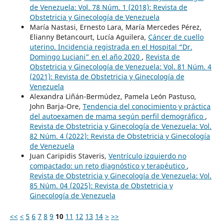
de Venezuela: Vol. 78 Núm. 1 (2018): Revista de
Obstetricia y Ginecología de Venezuela
María Nastasi, Ernesto Lara, María Mercedes Pérez,
Elianny Betancourt, Lucía Aguilera,
Cáncer de cuello
uterino. Incidencia registrada en el Hospital “Dr.
Domingo Luciani” en el año 2020
,
Revista de
Obstetricia y Ginecología de Venezuela: Vol. 81 Núm. 4
(2021): Revista de Obstetricia y Ginecología de
Venezuela
Alexandra Liñán-Bermúdez, Pamela León Pastuso,
John Barja-Ore,
Tendencia del conocimiento y práctica
del autoexamen de mama según perfil demográfico
,
Revista de Obstetricia y Ginecología de Venezuela: Vol.
82 Núm. 4 (2022): Revista de Obstetricia y Ginecología
de Venezuela
Juan Caripidis Staveris,
Ventrículo izquierdo no
compactado: un reto diagnóstico y terapéutico
,
Revista de Obstetricia y Ginecología de Venezuela: Vol.
85 Núm. 04 (2025): Revista de Obstetricia y
Ginecología de Venezuela
<<
<
5
6
7
8
9
10
11
12
13
14
>
>>