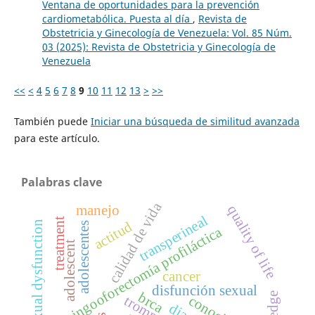
Ventana de oportunidades para la prevención
cardiometabólica. Puesta al día
,
Revista de
Obstetricia y Ginecología de Venezuela: Vol. 85 Núm.
03 (2025): Revista de Obstetricia y Ginecología de
Venezuela
<<
<
4
5
6
7
8
9
10
11
12
13
>
>>
También puede
Iniciar una búsqueda de similitud avanzada
para este artículo.
Palabras clave
calidad de vida
manejo
quality of life
transperineal
treatment
actitud
sexual dysfunction
adolescentes
salpingooforectomía profiláctica
adolescent
cancer
disfunción sexual
brca