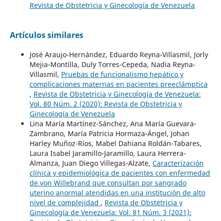
Revista de Obstetricia y Ginecología de Venezuela
Artículos similares
José Araujo-Hernández, Eduardo Reyna-Villasmil, Jorly
Mejia-Montilla, Duly Torres-Cepeda, Nadia Reyna-
Villasmil,
Pruebas de funcionalismo hepático y
complicaciones maternas en pacientes preeclámptica
,
Revista de Obstetricia y Ginecología de Venezuela:
Vol. 80 Núm. 2 (2020): Revista de Obstetricia y
Ginecología de Venezuela
Lina María Martínez-Sánchez, Ana María Guevara-
Zambrano, María Patricia Hormaza-Ángel, Johan
Harley Muñoz-Ríos, Mabel Dahiana Roldán-Tabares,
Laura Isabel Jaramillo-Jaramillo, Laura Herrera-
Almanza, Juan Diego Villegas-Alzate,
Caracterización
clínica y epidemiológica de pacientes con enfermedad
de von Willebrand que consultan por sangrado
uterino anormal atendidas en una institución de alto
nivel de complejidad
,
Revista de Obstetricia y
Ginecología de Venezuela: Vol. 81 Núm. 3 (2021):