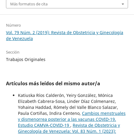
Más formatos de cita
Número
Vol. 79 Núm. 2 (2019): Revista de Obstetricia y Ginecología
de Venezuela
Sección
Trabajos Originales
Artículos más leídos del mismo autor/a
Katiuska Ríos Calderón, Yeiry González, Mónica
Elizabeth Cabrera-Sosa, Linder Díaz Colmenarez,
Yohaina Haddad, Rómely del Valle Blanco Salazar,
Paula Cortiñas, Indira Centeno,
Cambios menstruales
y dismenorrea posterior a las vacunas COVID-19.
Estudio CAMVA-COVID-19
,
Revista de Obstetricia y
Ginecología de Venezuela: Vol. 83 Núm. 1 (2023):