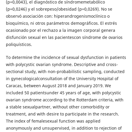
(p=0,0043), el diagnóstico de síndromemetabólico
(p=0,0246) y el sobrepeso/obesidad (p=0,0269). No se
observó asociación con: hiperandrogenismoclínico o
bioquímico, ni otros parámetros demográficos. El estrés
ocasionado por el rechazo a la imagen corporal genera
disfunción sexual en las pacientescon síndrome de ovarios
poliquísticos.
To determine the incidence of sexual dysfunction in patients
with polycystic ovarian syndrome. Descriptive and cross-
sectional study, with non-probabilistic sampling, conducted
in gynecologicalconsultation of the University Hospital of
Caracas, between August 2018 and January 2019. We
included 50 patientsunder 45 years of age, with polycystic
ovarian syndrome according to the Rotterdam criteria, with
a stable sexualpartner, without other comorbidity or
treatment, and with desire to participate in the research.
The index of femalesexual function was applied
anonymously and unsupervised, in addition to rejection of