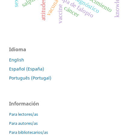
knowledge
conocimiento
trompa de falopio
diagnóstico
vacuna
attitudes
vaccine
cáncer
Idioma
English
Español (España)
Português (Portugal)
Información
Para lectores/as
Para autores/as
Para bibliotecarios/as