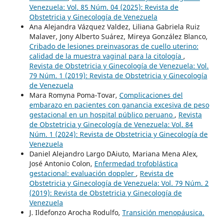
Venezuela: Vol. 85 Núm. 04 (2025): Revista de
Obstetricia y Ginecología de Venezuela
Ana Alejandra Vázquez Valdez, Liliana Gabriela Ruiz
Malaver, Jony Alberto Suárez, Mireya González Blanco,
Cribado de lesiones preinvasoras de cuello uterino:
calidad de la muestra vaginal para la citología
,
Revista de Obstetricia y Ginecología de Venezuela: Vol.
79 Núm. 1 (2019): Revista de Obstetricia y Ginecología
de Venezuela
Mara Romyna Poma-Tovar,
Complicaciones del
embarazo en pacientes con ganancia excesiva de peso
gestacional en un hospital público peruano
,
Revista
de Obstetricia y Ginecología de Venezuela: Vol. 84
Núm. 1 (2024): Revista de Obstetricia y Ginecología de
Venezuela
Daniel Alejandro Largo D´Aiuto, Mariana Mena Alex,
José Antonio Colon,
Enfermedad trofoblástica
gestacional: evaluación doppler
,
Revista de
Obstetricia y Ginecología de Venezuela: Vol. 79 Núm. 2
(2019): Revista de Obstetricia y Ginecología de
Venezuela
J. Ildefonzo Arocha Rodulfo,
Transición menopáusica.