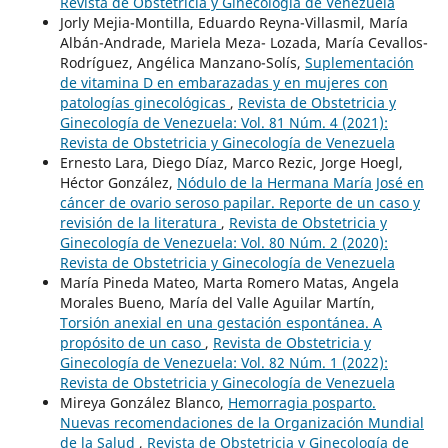
Revista de Obstetricia y Ginecología de Venezuela
Jorly Mejia-Montilla, Eduardo Reyna-Villasmil, María
Albán-Andrade, Mariela Meza- Lozada, María Cevallos-
Rodríguez, Angélica Manzano-Solís,
Suplementación
de vitamina D en embarazadas y en mujeres con
patologías ginecológicas
,
Revista de Obstetricia y
Ginecología de Venezuela: Vol. 81 Núm. 4 (2021):
Revista de Obstetricia y Ginecología de Venezuela
Ernesto Lara, Diego Díaz, Marco Rezic, Jorge Hoegl,
Héctor González,
Nódulo de la Hermana María José en
cáncer de ovario seroso papilar. Reporte de un caso y
revisión de la literatura
,
Revista de Obstetricia y
Ginecología de Venezuela: Vol. 80 Núm. 2 (2020):
Revista de Obstetricia y Ginecología de Venezuela
María Pineda Mateo, Marta Romero Matas, Angela
Morales Bueno, María del Valle Aguilar Martín,
Torsión anexial en una gestación espontánea. A
propósito de un caso
,
Revista de Obstetricia y
Ginecología de Venezuela: Vol. 82 Núm. 1 (2022):
Revista de Obstetricia y Ginecología de Venezuela
Mireya González Blanco,
Hemorragia posparto.
Nuevas recomendaciones de la Organización Mundial
de la Salud
,
Revista de Obstetricia y Ginecología de