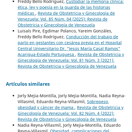
Freddy Bello Rodríguez,
Custodiar la memoria clínica:
ética, ley y poesía en la guarda de las historias
médicas
,
Revista de Obstetricia y Ginecología de
Venezuela: Vol. 85 Núm. 04 (2025): Revista de
Obstetricia y Ginecología de Venezuela
Luisaís Pire, Egdimar Polanco, Yareim Gonzáles,
Freddy Bello Rodríguez,
Conducción del trabajo de
parto en gestantes con cesárea previa en el Hospital
Central Universitario Dr. “Jesús María Casal Ramos”
Acarigua-Estado Portuguesa
,
Revista de Obstetricia y
Ginecología de Venezuela: Vol. 81 Núm. 3 (2021):
Revista de Obstetricia y Ginecología de Venezuela
Artículos similares
Jorly Mejia-Montilla, Jorly Mejia-Montilla, Nadia Reyna-
Villasmil, Eduardo Reyna-Villasmil,
Sobrepeso,
obesidad y cáncer de mama
,
Revista de Obstetricia y
Ginecología de Venezuela: Vol. 82 Núm. 4 (2022):
Revista de Obstetricia y Ginecología de Venezuela
Nadia Reyna-Villasmil, Jorly Mejia-Montilla, Eduardo
Reyna-Villasmil,
Obesidad, complicaciones del