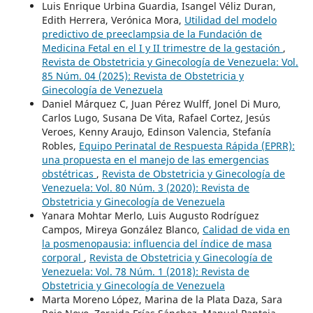
Luis Enrique Urbina Guardia, Isangel Véliz Duran,
Edith Herrera, Verónica Mora,
Utilidad del modelo
predictivo de preeclampsia de la Fundación de
Medicina Fetal en el I y II trimestre de la gestación
,
Revista de Obstetricia y Ginecología de Venezuela: Vol.
85 Núm. 04 (2025): Revista de Obstetricia y
Ginecología de Venezuela
Daniel Márquez C, Juan Pérez Wulff, Jonel Di Muro,
Carlos Lugo, Susana De Vita, Rafael Cortez, Jesús
Veroes, Kenny Araujo, Edinson Valencia, Stefanía
Robles,
Equipo Perinatal de Respuesta Rápida (EPRR):
una propuesta en el manejo de las emergencias
obstétricas
,
Revista de Obstetricia y Ginecología de
Venezuela: Vol. 80 Núm. 3 (2020): Revista de
Obstetricia y Ginecología de Venezuela
Yanara Mohtar Merlo, Luis Augusto Rodríguez
Campos, Mireya González Blanco,
Calidad de vida en
la posmenopausia: influencia del índice de masa
corporal
,
Revista de Obstetricia y Ginecología de
Venezuela: Vol. 78 Núm. 1 (2018): Revista de
Obstetricia y Ginecología de Venezuela
Marta Moreno López, Marina de la Plata Daza, Sara