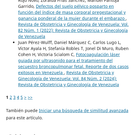
Rojo Novo, Zoraida Frías Sánchez, Manuel Pantoja
Garrido,
Defectos del suelo pélvico posparto en
función del índice de masa corporal pregestacional y
ganancia ponderal de la mujer durante el embarazo
,
Revista de Obstetricia y Ginecología de Venezuela: Vol.
82 Núm. 1 (2022): Revista de Obstetricia y Ginecología
de Venezuela
Juan Pérez-Wulff, Daniel Márquez C, Carlos Lugo L,
Víctor Ayala H, Stefanía Robles T, Jonel Di Muro, Ruben
Cohen H, Victoria Scialom C,
Fotocoagulación láser
guiada por ultrasonido para el tratamiento del
secuestro broncopulmonar fetal. Reporte de dos casos
exitosos en Venezuela
,
Revista de Obstetricia y
Ginecología de Venezuela: Vol. 84 Núm. 2 (2024):
Revista de Obstetricia y Ginecología de Venezuela
1
2
3
4
5
>
>>
También puede
Iniciar una búsqueda de similitud avanzada
para este artículo.