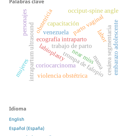
Palabras clave
occiput-spine angle
obstetricia
personajes
parto vaginal
embarazo adolescente
capacitación
intrapartum ultrasound
cesárea segmentaria
labor
venezuela
ecografía intraparto
labioplasty
trabajo de parto
near miss
trompa de falopio
mama
mujeres
coriocarcinoma
violencia obstétrica
Idioma
English
Español (España)