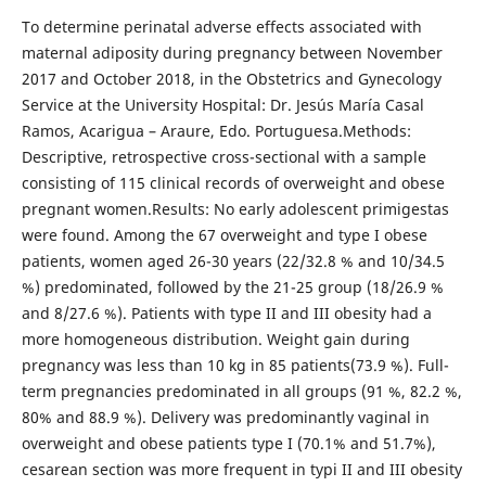
To determine perinatal adverse effects associated with
maternal adiposity during pregnancy between November
2017 and October 2018, in the Obstetrics and Gynecology
Service at the University Hospital: Dr. Jesús María Casal
Ramos, Acarigua – Araure, Edo. Portuguesa.Methods:
Descriptive, retrospective cross-sectional with a sample
consisting of 115 clinical records of overweight and obese
pregnant women.Results: No early adolescent primigestas
were found. Among the 67 overweight and type I obese
patients, women aged 26-30 years (22/32.8 % and 10/34.5
%) predominated, followed by the 21-25 group (18/26.9 %
and 8/27.6 %). Patients with type II and III obesity had a
more homogeneous distribution. Weight gain during
pregnancy was less than 10 kg in 85 patients(73.9 %). Full-
term pregnancies predominated in all groups (91 %, 82.2 %,
80% and 88.9 %). Delivery was predominantly vaginal in
overweight and obese patients type I (70.1% and 51.7%),
cesarean section was more frequent in typi II and III obesity