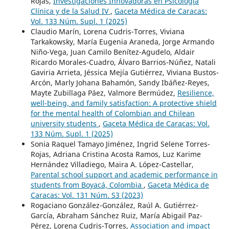
Rojas,
Investigaciones Innovadoras en Psicología
Clínica y de la Salud IV
,
Gaceta Médica de Caracas:
Vol. 133 Núm. Supl. 1 (2025)
Claudio Marín, Lorena Cudris-Torres, Viviana
Tarkakowsky, María Eugenia Araneda, Jorge Armando
Niño-Vega, Juan Camilo Benítez-Agudelo, Aldair
Ricardo Morales-Cuadro, Álvaro Barrios-Núñez, Natali
Gaviria Arrieta, Jéssica Mejía Gutiérrez, Viviana Bustos-
Arcón, Marly Johana Bahamón, Sandy Ibáñez-Reyes,
Mayte Zubillaga Páez, Valmore Bermúdez,
Resilience,
well-being, and family satisfaction: A protective shield
for the mental health of Colombian and Chilean
university students
,
Gaceta Médica de Caracas: Vol.
133 Núm. Supl. 1 (2025)
Sonia Raquel Tamayo Jiménez, Ingrid Selene Torres-
Rojas, Adriana Cristina Acosta Ramos, Luz Karime
Hernández Villadiego, Maira A. López-Castellar,
Parental school support and academic performance in
students from Boyacá, Colombia
,
Gaceta Médica de
Caracas: Vol. 131 Núm. S3 (2023)
Rogaciano González-González, Raúl A. Gutiérrez-
García, Abraham Sánchez Ruiz, María Abigail Paz-
Pérez, Lorena Cudris-Torres,
Association and impact