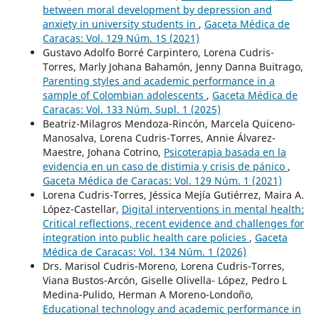
between moral development by depression and
anxiety in university students in
,
Gaceta Médica de
Caracas: Vol. 129 Núm. 1S (2021)
Gustavo Adolfo Borré Carpintero, Lorena Cudris-
Torres, Marly Johana Bahamón, Jenny Danna Buitrago,
Parenting styles and academic performance in a
sample of Colombian adolescents
,
Gaceta Médica de
Caracas: Vol. 133 Núm. Supl. 1 (2025)
Beatriz-Milagros Mendoza-Rincón, Marcela Quiceno-
Manosalva, Lorena Cudris-Torres, Annie Álvarez-
Maestre, Johana Cotrino,
Psicoterapia basada en la
evidencia en un caso de distimia y crisis de pánico
,
Gaceta Médica de Caracas: Vol. 129 Núm. 1 (2021)
Lorena Cudris-Torres, Jéssica Mejía Gutiérrez, Maira A.
López-Castellar,
Digital interventions in mental health:
Critical reflections, recent evidence and challenges for
integration into public health care policies
,
Gaceta
Médica de Caracas: Vol. 134 Núm. 1 (2026)
Drs. Marisol Cudris-Moreno, Lorena Cudris-Torres,
Viana Bustos-Arcón, Giselle Olivella- López, Pedro L
Medina-Pulido, Herman A Moreno-Londoño,
Educational technology and academic performance in