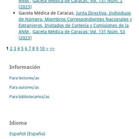
ANM
,
Gaceta Médica de Caracas: Vol. 131 Núm. 2
(2023)
Gaceta Médica de Caracas,
Junta Directiva, Individuos
de Número, Miembros Correspondientes Nacionales y
Extranjeros, Invitados de Cortesía y Comisiones de la
ANM
,
Gaceta Médica de Caracas: Vol. 131 Núm. S3
(2023)
1
2
3
4
5
6
7
8
9
10
>
>>
Información
Para lectores/as
Para autores/as
Para bibliotecarios/as
Idioma
Español (España)