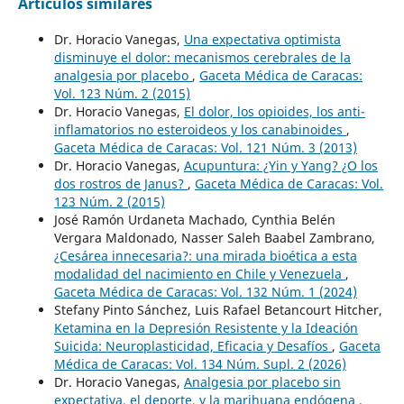
Artículos similares
Dr. Horacio Vanegas,
Una expectativa optimista
disminuye el dolor: mecanismos cerebrales de la
analgesia por placebo
,
Gaceta Médica de Caracas:
Vol. 123 Núm. 2 (2015)
Dr. Horacio Vanegas,
El dolor, los opioides, los anti-
inflamatorios no esteroideos y los canabinoides
,
Gaceta Médica de Caracas: Vol. 121 Núm. 3 (2013)
Dr. Horacio Vanegas,
Acupuntura: ¿Yin y Yang? ¿O los
dos rostros de Janus?
,
Gaceta Médica de Caracas: Vol.
123 Núm. 2 (2015)
José Ramón Urdaneta Machado, Cynthia Belén
Vergara Maldonado, Nasser Saleh Baabel Zambrano,
¿Cesárea innecesaria?: una mirada bioética a esta
modalidad del nacimiento en Chile y Venezuela
,
Gaceta Médica de Caracas: Vol. 132 Núm. 1 (2024)
Stefany Pinto Sánchez, Luis Rafael Betancourt Hitcher,
Ketamina en la Depresión Resistente y la Ideación
Suicida: Neuroplasticidad, Eficacia y Desafíos
,
Gaceta
Médica de Caracas: Vol. 134 Núm. Supl. 2 (2026)
Dr. Horacio Vanegas,
Analgesia por placebo sin
expectativa, el deporte, y la marihuana endógena
,