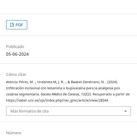
PDF
Publicado
05-06-2024
Cómo citar
Atencio Pérez, M. ., Urdaneta M, J. R. ., & Baabel-Zambrano, N. . (2024).
Infiltración incisional con ketamina o bupivacaína para la analgesia pos
cesárea segmentaria.
Gaceta Médica De Caracas
,
132
(2). Recuperado a partir de
https://saber.ucv.ve/ojs/index.php/rev_gmc/article/view/28544
Más formatos de cita
Número