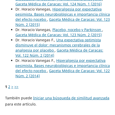
Gaceta Médica de Caracas: Vol. 124 Núm. 1 (2016)
Dr. Horacio Vanegas,
Hiperalgesia por expectativa
pesimista. Bases neurobiológicas e importancia clínica
del efecto nocebo
,
Gaceta Médica de Caracas: Vol. 123
Núm. 2 (2015)
Dr. Horacio Vanegas,
Placebo, nocebo y Parkinson
,
Gaceta Médica de Caracas: Vol. 123 Núm. 2 (2015)
Dr. Horacio Vanegas F.,
Una expectativa optimista
disminuye el dolor: mecanismos cerebrales de la
analgesia por placebo
,
Gaceta Médica de Caracas:
Vol. 122 Núm. 2 (2014)
Dr. Horacio Vanegas F.,
Hiperalgesia por expectativa
pesimista. Bases neurobiológicas e importancia clínica
del efecto nocebo
,
Gaceta Médica de Caracas: Vol. 122
Núm. 2 (2014)
1
2
>
>>
También puede
Iniciar una búsqueda de similitud avanzada
para este artículo.