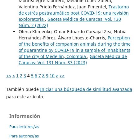
Montealegre Montero, Melanie López Zuleta,
Valentina Prieto Fernández, Juan Pimentel,
Trastorno
de estrés postraumático post COVID-19: una revisión
exploratoria
,
Gaceta Médica de Caracas: Vol. 130
Núm. 2 (2022)
Olena Klimenko, Omar Eduardo Carvajal Zea, Nubia
Hernández-Flórez, Álvaro Lhoeste-Charris,
Perception
of the benefits of companion animals during the time
of quarantine by COVID-19 in a sample of inhabitants
of the city of Medellín, Colombia
,
Gaceta Médica de
Caracas: Vol. 131 Núm. S3 (2023)
<<
<
1
2
3
4
5
6
7
8
9
10
>
>>
También puede
Iniciar una búsqueda de similitud avanzada
para este artículo.
Información
Para lectores/as
Para autores/as