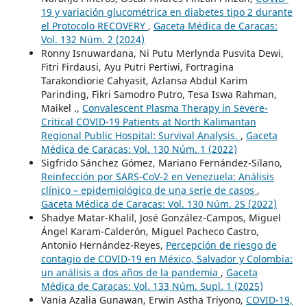
19 y variación glucométrica en diabetes tipo 2 durante
el Protocolo RECOVERY
,
Gaceta Médica de Caracas:
Vol. 132 Núm. 2 (2024)
Ronny Isnuwardana, Ni Putu Merlynda Pusvita Dewi,
Fitri Firdausi, Ayu Putri Pertiwi, Fortragina
Tarakondiorie Cahyasit, Azlansa Abdul Karim
Parinding, Fikri Samodro Putro, Tesa Iswa Rahman,
Maikel .,
Convalescent Plasma Therapy in Severe-
Critical COVID-19 Patients at North Kalimantan
Regional Public Hospital: Survival Analysis.
,
Gaceta
Médica de Caracas: Vol. 130 Núm. 1 (2022)
Sigfrido Sánchez Gómez, Mariano Fernández-Silano,
Reinfección por SARS-CoV-2 en Venezuela: Análisis
clínico – epidemiológico de una serie de casos
,
Gaceta Médica de Caracas: Vol. 130 Núm. 2S (2022)
Shadye Matar-Khalil, José González-Campos, Miguel
Ángel Karam-Calderón, Miguel Pacheco Castro,
Antonio Hernández-Reyes,
Percepción de riesgo de
contagio de COVID-19 en México, Salvador y Colombia:
un análisis a dos años de la pandemia
,
Gaceta
Médica de Caracas: Vol. 133 Núm. Supl. 1 (2025)
Vania Azalia Gunawan, Erwin Astha Triyono,
COVID-19,