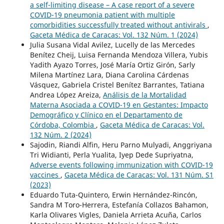
a self-limiting disease – A case report of a severe
COVID-19 pneumonia patient with multiple
comorbidities successfully treated without antivirals
,
Gaceta Médica de Caracas: Vol. 132 Núm. 1 (2024)
Julia Susana Vidal Avilez, Lucelly de las Mercedes
Benítez Cheij, Luisa Fernanda Mendoza Villera, Yubis
Yadith Ayazo Torres, José María Ortiz Girón, Sarly
Milena Martínez Lara, Diana Carolina Cárdenas
Vásquez, Gabriela Cristel Benítez Barrantes, Tatiana
Andrea López Areiza,
Análisis de la Mortalidad
Materna Asociada a COVID-19 en Gestantes: Impacto
Demográfico y Clínico en el Departamento de
Córdoba, Colombia
,
Gaceta Médica de Caracas: Vol.
132 Núm. 2 (2024)
Sajodin, Riandi Alfin, Heru Parno Mulyadi, Anggriyana
Tri Widianti, Perla Yualita, Iyep Dede Supriyatna,
Adverse events following immunization with COVID-19
vaccines
,
Gaceta Médica de Caracas: Vol. 131 Núm. S1
(2023)
Eduardo Tuta-Quintero, Erwin Hernández-Rincón,
Sandra M Toro-Herrera, Estefanía Collazos Bahamon,
Karla Olivares Vigles, Daniela Arrieta Acuña, Carlos