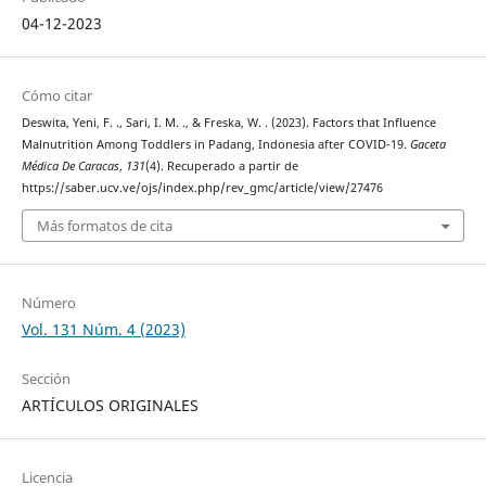
04-12-2023
Cómo citar
Deswita, Yeni, F. ., Sari, I. M. ., & Freska, W. . (2023). Factors that Influence
Malnutrition Among Toddlers in Padang, Indonesia after COVID-19.
Gaceta
Médica De Caracas
,
131
(4). Recuperado a partir de
https://saber.ucv.ve/ojs/index.php/rev_gmc/article/view/27476
Más formatos de cita
Número
Vol. 131 Núm. 4 (2023)
Sección
ARTÍCULOS ORIGINALES
Licencia