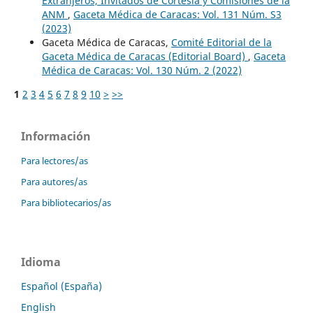
Extranjeros, Invitados de Cortesía y Comisiones de la
ANM
,
Gaceta Médica de Caracas: Vol. 131 Núm. S3
(2023)
Gaceta Médica de Caracas,
Comité Editorial de la
Gaceta Médica de Caracas (Editorial Board)
,
Gaceta
Médica de Caracas: Vol. 130 Núm. 2 (2022)
1
2
3
4
5
6
7
8
9
10
>
>>
Información
Para lectores/as
Para autores/as
Para bibliotecarios/as
Idioma
Español (España)
English