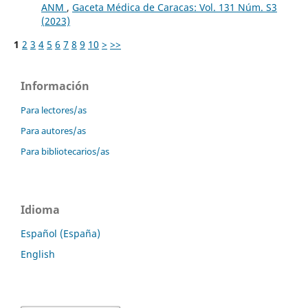
ANM
,
Gaceta Médica de Caracas: Vol. 131 Núm. S3
(2023)
1
2
3
4
5
6
7
8
9
10
>
>>
Información
Para lectores/as
Para autores/as
Para bibliotecarios/as
Idioma
Español (España)
English