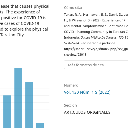
sease that causes physical
Cómo citar
ts. The experience of
Tukan, R. A., Hermawan, E. S., Darni, D., L
positive for COVID-19 is
H., & Wijayanti, D. (2022). Experience of Ph
ve cases of COVID-19
and Mental Symptoms when Confirmed Pos
ed to explore the physical
COVID-19 among Community in Tarakan Ci
Tarakan City.
Indonesia.
Gaceta Médica De Caracas
,
130
(1 
S276-S284. Recuperado a partir de
https://saber.ucv.ve/ojs/index.php/rev_gm
cle/view/23918
Más formatos de cita
Número
Vol. 130 Núm. 1 S (2022)
Sección
ARTÍCULOS ORIGINALES