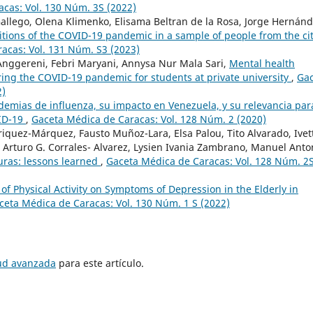
cas: Vol. 130 Núm. 3S (2022)
allego, Olena Klimenko, Elisama Beltran de la Rosa, Jorge Hernánd
itions of the COVID-19 pandemic in a sample of people from the cit
acas: Vol. 131 Núm. S3 (2023)
a Anggereni, Febri Maryani, Annysa Nur Mala Sari,
Mental health
ng the COVID-19 pandemic for students at private university
,
Gac
2)
ndemias de influenza, su impacto en Venezuela, y su relevancia par
VID-19
,
Gaceta Médica de Caracas: Vol. 128 Núm. 2 (2020)
riquez-Márquez, Fausto Muñoz-Lara, Elsa Palou, Tito Alvarado, Ivet
 Arturo G. Corrales- Alvarez, Lysien Ivania Zambrano, Manuel Anto
uras: lessons learned
,
Gaceta Médica de Caracas: Vol. 128 Núm. 2
 of Physical Activity on Symptoms of Depression in the Elderly in
ceta Médica de Caracas: Vol. 130 Núm. 1 S (2022)
tud avanzada
para este artículo.