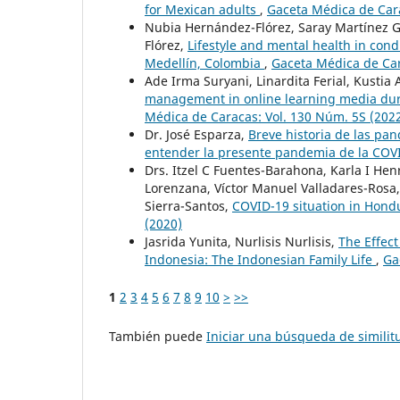
for Mexican adults
,
Gaceta Médica de Cara
Nubia Hernández-Flórez, Saray Martínez G
Flórez,
Lifestyle and mental health in cond
Medellín, Colombia
,
Gaceta Médica de Car
Ade Irma Suryani, Linardita Ferial, Kusti
management in online learning media duri
Médica de Caracas: Vol. 130 Núm. 5S (202
Dr. José Esparza,
Breve historia de las pa
entender la presente pandemia de la CO
Drs. Itzel C Fuentes-Barahona, Karla I Hen
Lorenzana, Víctor Manuel Valladares-Rosa,
Sierra-Santos,
COVID-19 situation in Hond
(2020)
Jasrida Yunita, Nurlisis Nurlisis,
The Effect
Indonesia: The Indonesian Family Life
,
Ga
1
2
3
4
5
6
7
8
9
10
>
>>
También puede
Iniciar una búsqueda de simili