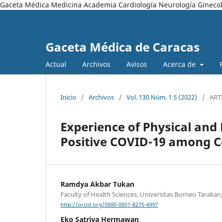
Gaceta Médica Medicina Academia Cardiología Neurología Ginecol
Gaceta Médica de Caracas
Actual
Archivos
Avisos
Acerca de
Inicio
/
Archivos
/
Vol. 130 Núm. 1 S (2022)
/
ART
Experience of Physical a
Positive COVID-19 among C
Ramdya Akbar Tukan
Faculty of Health Sciences, Universitas Borneo Tarakan
http://orcid.org/0000-0001-8275-4997
Eko Satriya Hermawan