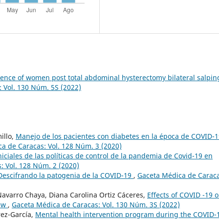
ience of women post total abdominal hysterectomy bilateral salpin
 Vol. 130 Núm. 5S (2022)
illo,
Manejo de los pacientes con diabetes en la época de COVID-1
a de Caracas: Vol. 128 Núm. 3 (2020)
iniciales de las políticas de control de la pandemia de Covid-19 en
: Vol. 128 Núm. 2 (2020)
Descifrando la patogenia de la COVID-19
,
Gaceta Médica de Caraca
 Navarro Chaya, Diana Carolina Ortiz Cáceres,
Effects of COVID -19 
iew
,
Gaceta Médica de Caracas: Vol. 130 Núm. 3S (2022)
rez-García,
Mental health intervention program during the COVID-