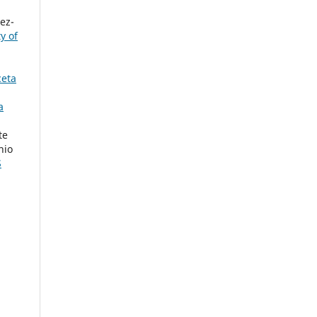
ez-
y of
eta
a
te
nio
S