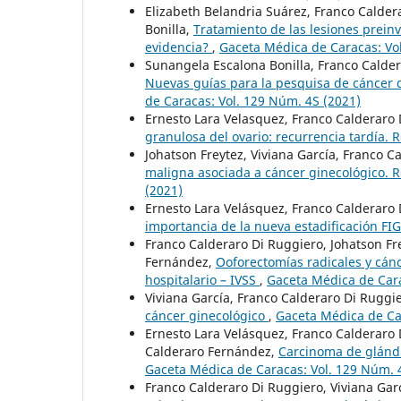
Elizabeth Belandria Suárez, Franco Calder
Bonilla,
Tratamiento de las lesiones prein
evidencia?
,
Gaceta Médica de Caracas: Vo
Sunangela Escalona Bonilla, Franco Calder
Nuevas guías para la pesquisa de cáncer 
de Caracas: Vol. 129 Núm. 4S (2021)
Ernesto Lara Velasquez, Franco Calderaro 
granulosa del ovario: recurrencia tardía.
Johatson Freytez, Viviana García, Franco C
maligna asociada a cáncer ginecológico. Re
(2021)
Ernesto Lara Velásquez, Franco Calderaro 
importancia de la nueva estadificación F
Franco Calderaro Di Ruggiero, Johatson Fre
Fernández,
Ooforectomías radicales y cánc
hospitalario – IVSS
,
Gaceta Médica de Cara
Viviana García, Franco Calderaro Di Ruggie
cáncer ginecológico
,
Gaceta Médica de Ca
Ernesto Lara Velásquez, Franco Calderaro D
Calderaro Fernández,
Carcinoma de glándu
Gaceta Médica de Caracas: Vol. 129 Núm. 
Franco Calderaro Di Ruggiero, Viviana Garc