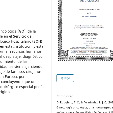
ncológica (GO), de la
e en el Servicio de
lógico Hospitalario (SOH)
n esta Institución, y está
 formar recursos humanos
l despistaje, diagnóstico,
guimiento, de las
idad, se viene ejerciendo
ajo de famosos cirujanos
en Europa, por
PDF
n, concluyendo que una
quirúrgico especial podía
igido.
Cómo citar
Di Ruggiero, F. C., & Fernández, L. J. C. (202
Ginecología oncológica, una nueva especia
en Venezuela.
Gaceta Médica De Caracas
,
12