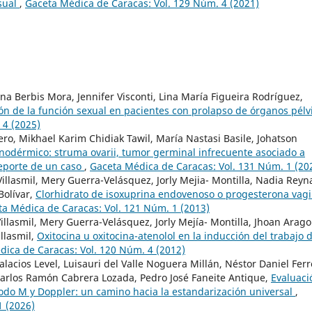
sual
,
Gaceta Médica de Caracas: Vol. 129 Núm. 4 (2021)
ana Berbis Mora, Jennifer Visconti, Lina María Figueira Rodríguez,
ón de la función sexual en pacientes con prolapso de órganos pélv
 4 (2025)
ero, Mikhael Karim Chidiak Tawil, María Nastasi Basile, Johatson
odérmico: struma ovarii, tumor germinal infrecuente asociado a
Reporte de un caso
,
Gaceta Médica de Caracas: Vol. 131 Núm. 1 (20
llasmil, Mery Guerra-Velásquez, Jorly Mejia- Montilla, Nadia Reyn
Bolívar,
Clorhidrato de isoxuprina endovenoso o progesterona vagi
a Médica de Caracas: Vol. 121 Núm. 1 (2013)
llasmil, Mery Guerra-Velásquez, Jorly Mejía- Montilla, Jhoan Arago
llasmil,
Oxitocina u oxitocina-atenolol en la inducción del trabajo 
ica de Caracas: Vol. 120 Núm. 4 (2012)
lacios Level, Luisauri del Valle Noguera Millán, Néstor Daniel Ferr
Carlos Ramón Cabrera Lozada, Pedro José Faneite Antique,
Evaluaci
odo M y Doppler: un camino hacia la estandarización universal
,
1 (2026)