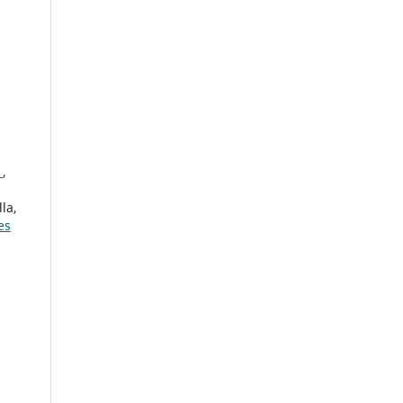
s
,
la,
es