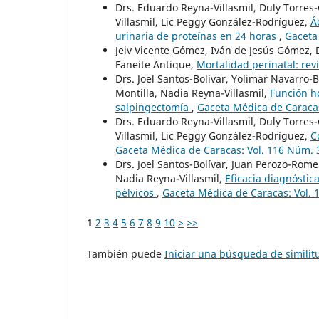
Drs. Eduardo Reyna-Villasmil, Duly Torres-
Villasmil, Lic Peggy González-Rodríguez,
Á
urinaria de proteínas en 24 horas
,
Gaceta
Jeiv Vicente Gómez, Iván de Jesús Gómez,
Faneite Antique,
Mortalidad perinatal: rev
Drs. Joel Santos-Bolívar, Yolimar Navarro-
Montilla, Nadia Reyna-Villasmil,
Función h
salpingectomía
,
Gaceta Médica de Caracas
Drs. Eduardo Reyna-Villasmil, Duly Torres-
Villasmil, Lic Peggy González-Rodríguez,
C
Gaceta Médica de Caracas: Vol. 116 Núm. 
Drs. Joel Santos-Bolívar, Juan Perozo-Rome
Nadia Reyna-Villasmil,
Eficacia diagnósti
pélvicos
,
Gaceta Médica de Caracas: Vol. 
1
2
3
4
5
6
7
8
9
10
>
>>
También puede
Iniciar una búsqueda de simili