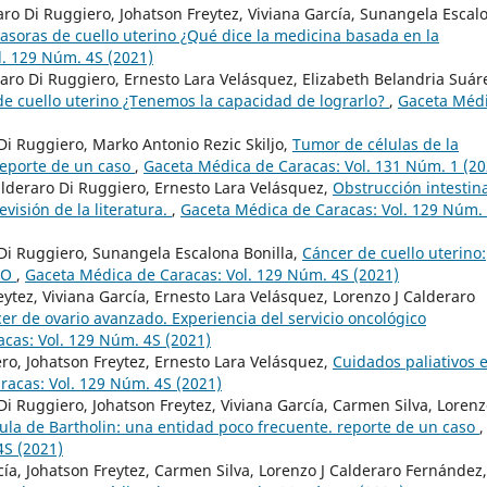
aro Di Ruggiero, Johatson Freytez, Viviana García, Sunangela Escal
vasoras de cuello uterino ¿Qué dice la medicina basada en la
l. 129 Núm. 4S (2021)
aro Di Ruggiero, Ernesto Lara Velásquez, Elizabeth Belandria Suár
de cuello uterino ¿Tenemos la capacidad de lograrlo?
,
Gaceta Méd
Di Ruggiero, Marko Antonio Rezic Skiljo,
Tumor de células de la
 Reporte de un caso
,
Gaceta Médica de Caracas: Vol. 131 Núm. 1 (20
alderaro Di Ruggiero, Ernesto Lara Velásquez,
Obstrucción intestin
visión de la literatura.
,
Gaceta Médica de Caracas: Vol. 129 Núm.
Di Ruggiero, Sunangela Escalona Bonilla,
Cáncer de cuello uterino:
IGO
,
Gaceta Médica de Caracas: Vol. 129 Núm. 4S (2021)
ytez, Viviana García, Ernesto Lara Velásquez, Lorenzo J Calderaro
er de ovario avanzado. Experiencia del servicio oncológico
cas: Vol. 129 Núm. 4S (2021)
ro, Johatson Freytez, Ernesto Lara Velásquez,
Cuidados paliativos 
racas: Vol. 129 Núm. 4S (2021)
i Ruggiero, Johatson Freytez, Viviana García, Carmen Silva, Lorenz
la de Bartholin: una entidad poco frecuente. reporte de un caso
,
4S (2021)
ía, Johatson Freytez, Carmen Silva, Lorenzo J Calderaro Fernández,