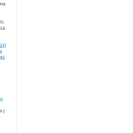
ona
ez,
ica
23)
al
 4S
en
o J