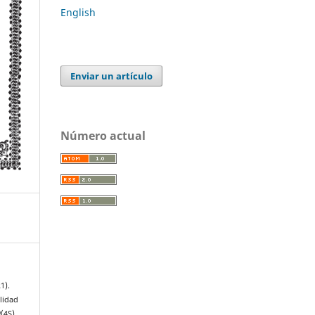
English
Enviar un artículo
Número actual
1).
lidad
9
(4S),