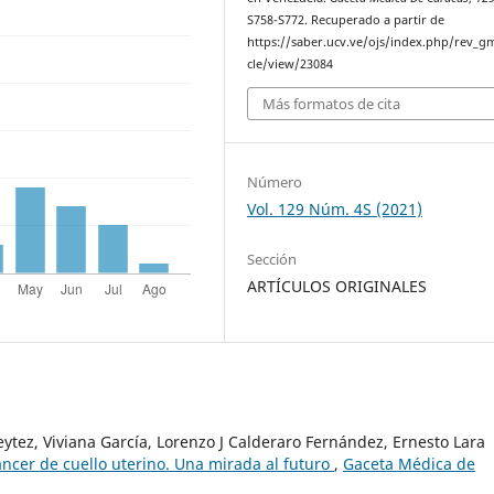
S758-S772. Recuperado a partir de
https://saber.ucv.ve/ojs/index.php/rev_gm
cle/view/23084
Más formatos de cita
Número
Vol. 129 Núm. 4S (2021)
Sección
ARTÍCULOS ORIGINALES
ytez, Viviana García, Lorenzo J Calderaro Fernández, Ernesto Lara
ncer de cuello uterino. Una mirada al futuro
,
Gaceta Médica de