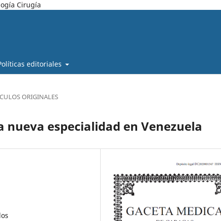
ogía Cirugía
Políticas editoriales
ÍCULOS ORIGINALES
a nueva especialidad en Venezuela
dos