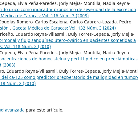
Cepeda, Elvia Peña-Paredes, Jorly Mejía- Montilla, Nadia Reyna-
cido úrico como indicador pronóstico de severidad de la excreción
 Médica de Caracas: Vol. 116 Núm. 3 (2008)
 Douglas Romero, Carlos Escalona, Carlos Cabrera-Lozada, Pedro
isión
,
Gaceta Médica de Caracas: Vol. 132 Núm. 3 (2024)
Briceño, Eduardo Reyna-Villasmil, Duly Torres-Cepeda, Jorly Mejia-
ormonal y flujo sanguíneo útero-ovárico en pacientes sometidas a
: Vol. 118 Núm. 2 (2010)
Cepeda, Elvia Peña-Paredes, Jorly Mejía- Montilla, Nadia Reyna-
oncentraciones de homocisteína y perfil lipídico en preeclámptica
3 (2008)
ro, Eduardo Reyna-Villasmil, Duly Torres-Cepeda, Jorly Mejia-Montil
ca del ca-125 como predictor preoperatorio de malignidad en tumor
118 Núm. 2 (2010)
tud avanzada
para este artículo.