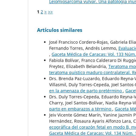
Leiomiosarcoma vulvar. Una patología inu
1
2
>
>>
Artículos similares
José Francisco Cordero-Rojas, Gabriela Eli
Fernando Torres, Andrés Lemmo,
Evaluaci
,
Gaceta Médica de Caracas: Vol. 133 Núm.
Fabiola Bolívar, Franco Calderaro Di Ruggi
Freytez, Elizabeth Belandria,
Teratoma mon
teratoma quístico maduro contralateral. 
Drs. Brenda Paz-Luzardo, Eduardo Reyna-Vi
Villasmil, Duly Torres-Cepeda, Joel Santos-
en la amenaza de parto pretérmino
,
Gacet
Drs. Duly Torres-Cepeda, Eduardo Reyna-Vi
Charry, Joel Santos-Bolívar, Nadia Reyna-Vi
parto en embarazos a término
,
Gaceta Méd
Jeiv Vicente Gómez Marín, Yanine Jazmín Pa
Hernández, Rosaura Ayaris Alfonzo Lara, 
ecográfica del corazón fetal en modo B, m
Gaceta Médica de Caracas: Vol. 134 Núm. 