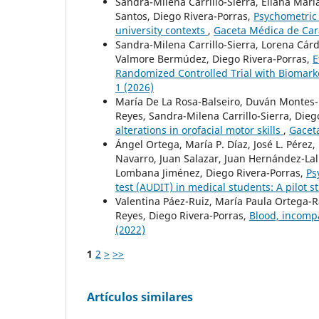
Sandra-Milena Carrillo-Sierra, Eliana Mar
Santos, Diego Rivera-Porras,
Psychometric 
university contexts
,
Gaceta Médica de Cara
Sandra-Milena Carrillo-Sierra, Lorena Cá
Valmore Bermúdez, Diego Rivera-Porras,
E
Randomized Controlled Trial with Biomarke
1 (2026)
María De La Rosa-Balseiro, Duván Montes-R
Reyes, Sandra-Milena Carrillo-Sierra, Dieg
alterations in orofacial motor skills
,
Gacet
Ángel Ortega, María P. Díaz, José L. Pérez
Navarro, Juan Salazar, Juan Hernández-L
Lombana Jiménez, Diego Rivera-Porras,
Ps
test (AUDIT) in medical students: A pilot 
Valentina Páez-Ruiz, María Paula Ortega-R
Reyes, Diego Rivera-Porras,
Blood, incompa
(2022)
1
2
>
>>
Artículos similares