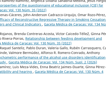
ía Ramírez-Ramírez, Angélica Silvana Sanabria-Medina, Jesús Forgi
properties of the questionnaire of educational inclusion (CIE) for
cas: Vol. 130 Núm. 3S (2022)
rdenas-Cáceres, John-Anderson Cadrazco-Urquijo, Omar Rozo-Pérez,
fficacy of Reconstructive Regressive Therapy in Smoking Cessation
rs and Clinical Indicators
,
Gaceta Médica de Caracas: Vol. 134 N
ojanos, Brenda Contreras-Acosta, Víctor Caicedo-TélleZ, Ginna Pé
o Rivera-Porras,
Relationship between feeding development and
a Médica de Caracas: Vol. 130 Núm. 3S (2022)
, Raquel Santeliz, Pablo Duran, Valeria Gallo, Rubén Carrasquero, C
alinde, Valmore Bermúdez, Alfonso R. Romero-Conrado, Anthony
ychometric performance of the alcohol use disorders identification
study
,
Gaceta Médica de Caracas: Vol. 134 Núm. Supl. 2 (2026)
amírez, Luis Meza-Vides, Enna Beatriz Jaimes-Duarte, Ginna Pérez-
tibility and hearing
,
Gaceta Médica de Caracas: Vol. 130 Núm. 4