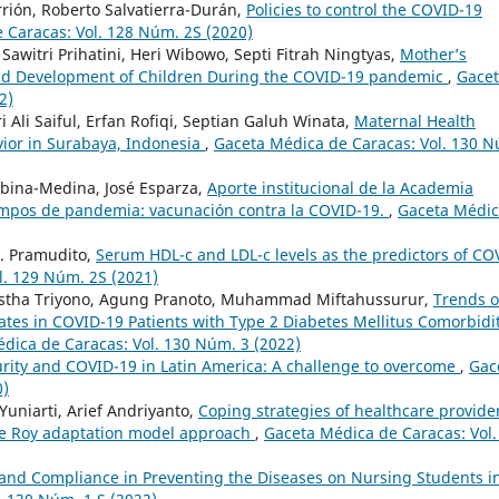
rión, Roberto Salvatierra-Durán,
Policies to control the COVID-19
 Caracas: Vol. 128 Núm. 2S (2020)
awitri Prihatini, Heri Wibowo, Septi Fitrah Ningtyas,
Mother’s
nd Development of Children During the COVID-19 pandemic
,
Gace
2)
i Ali Saiful, Erfan Rofiqi, Septian Galuh Winata,
Maternal Health
vior in Surabaya, Indonesia
,
Gaceta Médica de Caracas: Vol. 130 
rbina-Medina, José Esparza,
Aporte institucional de la Academia
empos de pandemia: vacunación contra la COVID-19.
,
Gaceta Médi
L. Pramudito,
Serum HDL-c and LDL-c levels as the predictors of CO
l. 129 Núm. 2S (2021)
n Astha Triyono, Agung Pranoto, Muhammad Miftahussurur,
Trends o
ates in COVID-19 Patients with Type 2 Diabetes Mellitus Comorbidit
dica de Caracas: Vol. 130 Núm. 3 (2022)
rity and COVID-19 in Latin America: A challenge to overcome
,
Gac
0)
Yuniarti, Arief Andriyanto,
Coping strategies of healthcare provide
the Roy adaptation model approach
,
Gaceta Médica de Caracas: Vol.
nd Compliance in Preventing the Diseases on Nursing Students i