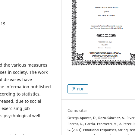
-19
d the various measures
ses in society. The work
l diseases have
the information published
PDF
ording to statistics,
reased, due to social
 exercising job
Cómo citar
’s psychological well-
Ortega-Aponte, D., Rozo-Sánchez, A., River
Porras, D., García- Echeverri, M., & Pérez-R
G. (2021). Emotional responses, caring, self