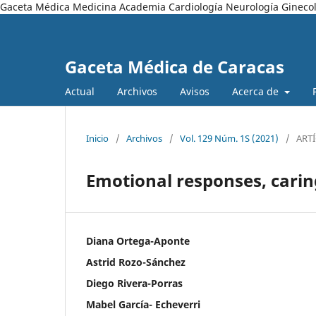
Gaceta Médica Medicina Academia Cardiología Neurología Ginecol
Gaceta Médica de Caracas
Actual
Archivos
Avisos
Acerca de
Inicio
/
Archivos
/
Vol. 129 Núm. 1S (2021)
/
ART
Emotional responses, carin
Diana Ortega-Aponte
Astrid Rozo-Sánchez
Diego Rivera-Porras
Mabel García- Echeverri