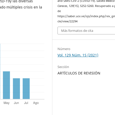
ID-19y las diversas
and SARS-CoV-2 (COVID-19).
Gaceta Médica
Caracas
,
129
(1S), S252-S260. Recuperado a 
do múltiples crisis en la
de
https://saber.ucv.ve/ojs/index.php/rev_gm
cle/view/22294
Más formatos de cita
Número
Vol. 129 Núm. 1S (2021)
Sección
ARTÍCULOS DE REVISIÓN