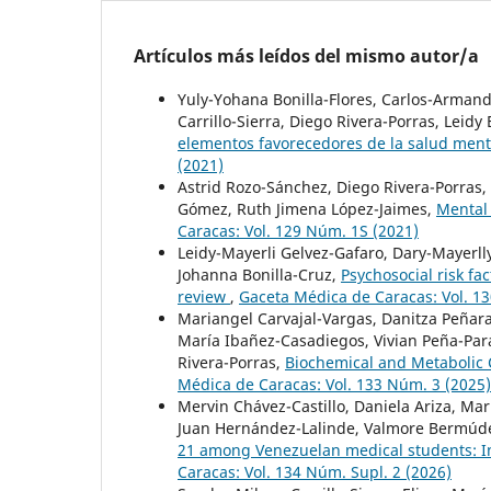
Artículos más leídos del mismo autor/a
Yuly-Yohana Bonilla-Flores, Carlos-Armand
Carrillo-Sierra, Diego Rivera-Porras, Leidy
elementos favorecedores de la salud ment
(2021)
Astrid Rozo-Sánchez, Diego Rivera-Porras,
Gómez, Ruth Jimena López-Jaimes,
Mental 
Caracas: Vol. 129 Núm. 1S (2021)
Leidy-Mayerli Gelvez-Gafaro, Dary-Mayerlly
Johanna Bonilla-Cruz,
Psychosocial risk fa
review
,
Gaceta Médica de Caracas: Vol. 1
Mariangel Carvajal-Vargas, Danitza Peñara
María Ibañez-Casadiegos, Vivian Peña-Par
Rivera-Porras,
Biochemical and Metabolic 
Médica de Caracas: Vol. 133 Núm. 3 (2025)
Mervin Chávez-Castillo, Daniela Ariza, Mar
Juan Hernández-Lalinde, Valmore Bermúde
21 among Venezuelan medical students: In
Caracas: Vol. 134 Núm. Supl. 2 (2026)