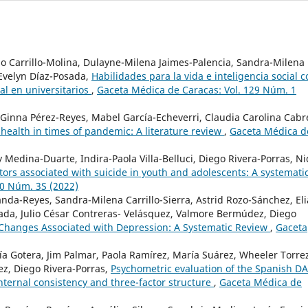
o Carrillo-Molina, Dulayne-Milena Jaimes-Palencia, Sandra-Milena
 Evelyn Díaz-Posada,
Habilidades para la vida e inteligencia social 
al en universitarios
,
Gaceta Médica de Caracas: Vol. 129 Núm. 1
 Ginna Pérez-Reyes, Mabel García-Echeverri, Claudia Carolina Cabr
health in times of pandemic: A literature review
,
Gaceta Médica d
 Medina-Duarte, Indira-Paola Villa-Belluci, Diego Rivera-Porras, Ni
ctors associated with suicide in youth and adolescents: A systemati
30 Núm. 3S (2022)
nda-Reyes, Sandra-Milena Carrillo-Sierra, Astrid Rozo-Sánchez, El
ada, Julio César Contreras- Velásquez, Valmore Bermúdez, Diego
Changes Associated with Depression: A Systematic Review
,
Gaceta
ía Gotera, Jim Palmar, Paola Ramírez, María Suárez, Wheeler Torre
z, Diego Rivera-Porras,
Psychometric evaluation of the Spanish DA
ternal consistency and three-factor structure
,
Gaceta Médica de