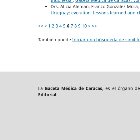
Indonesia
,
Gaceta Médica de Caracas: Vol
Drs. Alicia Alemán, Franco González Mora,
Uruguay: evolution, lessons learned and 
<<
<
1
2
3
4
5
6
7
8
9
10
>
>>
También puede
Iniciar una búsqueda de simili
La
Gaceta Médica de Caracas
, es el órgano d
Editorial.