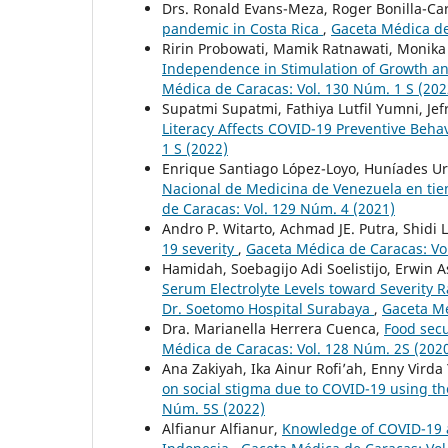
Drs. Ronald Evans-Meza, Roger Bonilla-Car
pandemic in Costa Rica
,
Gaceta Médica de
Ririn Probowati, Mamik Ratnawati, Monika S
Independence in Stimulation of Growth a
Médica de Caracas: Vol. 130 Núm. 1 S (202
Supatmi Supatmi, Fathiya Lutfil Yumni, Jefr
Literacy Affects COVID-19 Preventive Beha
1 S (2022)
Enrique Santiago López-Loyo, Huníades U
Nacional de Medicina de Venezuela en ti
de Caracas: Vol. 129 Núm. 4 (2021)
Andro P. Witarto, Achmad JE. Putra, Shidi 
19 severity
,
Gaceta Médica de Caracas: Vo
Hamidah, Soebagijo Adi Soelistijo, Erwi
Serum Electrolyte Levels toward Severity R
Dr. Soetomo Hospital Surabaya
,
Gaceta Mé
Dra. Marianella Herrera Cuenca,
Food secu
Médica de Caracas: Vol. 128 Núm. 2S (202
Ana Zakiyah, Ika Ainur Rofi’ah, Enny Virda 
on social stigma due to COVID-19 using 
Núm. 5S (2022)
Alfianur Alfianur,
Knowledge of COVID-19 a