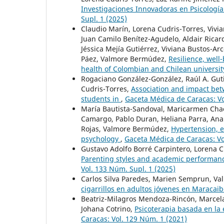
Investigaciones Innovadoras en Psicología 
Supl. 1 (2025)
Claudio Marín, Lorena Cudris-Torres, Viv
Juan Camilo Benítez-Agudelo, Aldair Ricard
Jéssica Mejía Gutiérrez, Viviana Bustos-A
Páez, Valmore Bermúdez,
Resilience, well-
health of Colombian and Chilean universi
Rogaciano González-González, Raúl A. Gut
Cudris-Torres,
Association and impact bet
students in
,
Gaceta Médica de Caracas: Vo
María Bautista-Sandoval, Maricarmen Chac
Camargo, Pablo Duran, Heliana Parra, Ana
Rojas, Valmore Bermúdez,
Hypertension, e
psychology
,
Gaceta Médica de Caracas: Vo
Gustavo Adolfo Borré Carpintero, Lorena 
Parenting styles and academic performan
Vol. 133 Núm. Supl. 1 (2025)
Carlos Silva Paredes, Marien Semprun, V
cigarrillos en adultos jóvenes en Maracai
Beatriz-Milagros Mendoza-Rincón, Marcela
Johana Cotrino,
Psicoterapia basada en la 
Caracas: Vol. 129 Núm. 1 (2021)