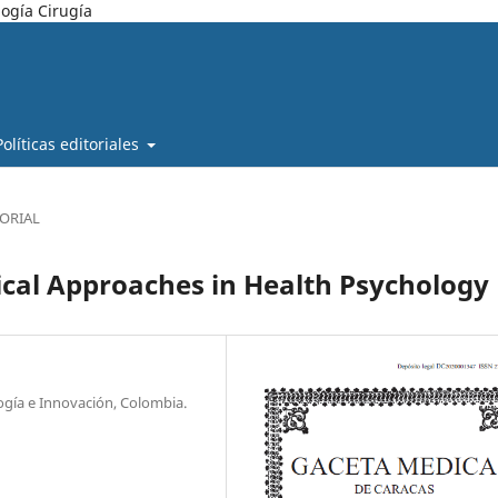
ogía Cirugía
Políticas editoriales
TORIAL
nical Approaches in Health Psychology
ogía e Innovación, Colombia.