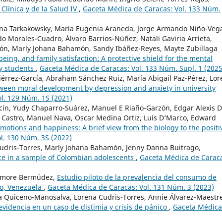
Clínica y de la Salud IV
,
Gaceta Médica de Caracas: Vol. 133 Núm.
iana Tarkakowsky, María Eugenia Araneda, Jorge Armando Niño-Veg
o Morales-Cuadro, Álvaro Barrios-Núñez, Natali Gaviria Arrieta,
rcón, Marly Johana Bahamón, Sandy Ibáñez-Reyes, Mayte Zubillaga
being, and family satisfaction: A protective shield for the mental
ty students
,
Gaceta Médica de Caracas: Vol. 133 Núm. Supl. 1 (2025
iérrez-García, Abraham Sánchez Ruiz, María Abigail Paz-Pérez, Lo
ween moral development by depression and anxiety in university
l. 129 Núm. 1S (2021)
ín, Yudy Chaparro-Suárez, Manuel E Riaño-Garzón, Edgar Alexis D
 Castro, Manuel Nava, Oscar Medina Ortiz, Luis D’Marco, Edward
motions and happiness: A brief view from the biology to the positi
l. 130 Núm. 3S (2022)
Cudris-Torres, Marly Johana Bahamón, Jenny Danna Buitrago,
ce in a sample of Colombian adolescents
,
Gaceta Médica de Carac
almore Bermúdez,
Estudio piloto de la prevalencia del consumo de
bo, Venezuela
,
Gaceta Médica de Caracas: Vol. 131 Núm. 3 (2023)
 Quiceno-Manosalva, Lorena Cudris-Torres, Annie Álvarez-Maestre
evidencia en un caso de distimia y crisis de pánico
,
Gaceta Médica