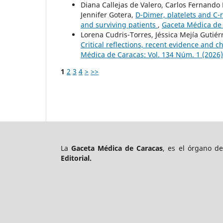
Diana Callejas de Valero, Carlos Fernand
Jennifer Gotera,
D-Dimer, platelets and C-r
and surviving patients
,
Gaceta Médica de 
Lorena Cudris-Torres, Jéssica Mejía Gutiér
Critical reflections, recent evidence and c
Médica de Caracas: Vol. 134 Núm. 1 (2026)
1
2
3
4
>
>>
La
Gaceta Médica de Caracas
, es el órgano d
Editorial.