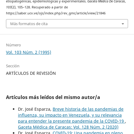
etiopatogénicas, epidemiológicas y experimentales.
Gaceta Médica De Caracas
,
103
(2), 105–128. Recuperado a partir de
https://saber.ucv.ve/ojs/index.php/rev_gmc/article/view/21846
Más formatos de cita
Número
Vol. 103 Núm. 2 (1995)
Sección
ARTÍCULOS DE REVISIÓN
Artículos más leídos del mismo autor/a
Dr. José Esparza,
Breve historia de las pandemias de
influenza, su impacto en Venezuela, y su relevancia
para entender la presente pandemia de la COVID-19
,
Gaceta Médica de Caracas: Vol. 128 Núm. 2 (2020)
Dr. José Esparza,
COVID-19: Una pandemia en pleno