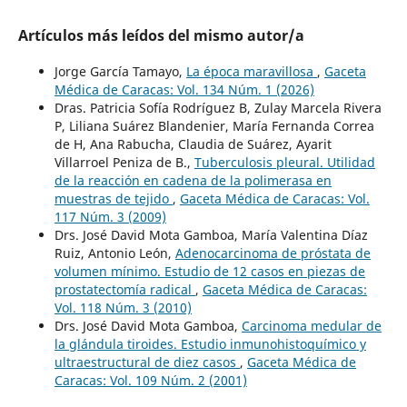
Artículos más leídos del mismo autor/a
Jorge García Tamayo,
La época maravillosa
,
Gaceta
Médica de Caracas: Vol. 134 Núm. 1 (2026)
Dras. Patricia Sofía Rodríguez B, Zulay Marcela Rivera
P, Liliana Suárez Blandenier, María Fernanda Correa
de H, Ana Rabucha, Claudia de Suárez, Ayarit
Villarroel Peniza de B.,
Tuberculosis pleural. Utilidad
de la reacción en cadena de la polimerasa en
muestras de tejido
,
Gaceta Médica de Caracas: Vol.
117 Núm. 3 (2009)
Drs. José David Mota Gamboa, María Valentina Díaz
Ruiz, Antonio León,
Adenocarcinoma de próstata de
volumen mínimo. Estudio de 12 casos en piezas de
prostatectomía radical
,
Gaceta Médica de Caracas:
Vol. 118 Núm. 3 (2010)
Drs. José David Mota Gamboa,
Carcinoma medular de
la glándula tiroides. Estudio inmunohistoquímico y
ultraestructural de diez casos
,
Gaceta Médica de
Caracas: Vol. 109 Núm. 2 (2001)