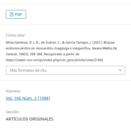
PDF
Cómo citar
Mota Gamboa, D. J. D., de Suárez, C., & García Tamayo, J. (2021). Biopsia
endomiocárdica en miocarditis chagásiga e inespecífica.
Gaceta Médica De
Caracas
,
106
(3), 358–368. Recuperado a partir de
https://saber.ucv.ve/ojs/index.php/rev_gmc/article/view/21602
Más formatos de cita
Número
Vol. 106 Núm. 3 (1998)
Sección
ARTÍCULOS ORIGINALES