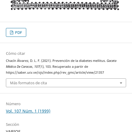
PDF
Cómo citar
Chacín Álvarez, D. L. F. (2021). Prevención de la diabetes mellitus.
Gaceta
Médica De Caracas
,
107
(1), 103. Recuperado a partir de
https://saber.ucv.ve/ojs/index.php/rev_gmc/article/view/21357
Más formatos de cita
Número
Vol. 107 Núm. 1 (1999)
Sección
VARIOS