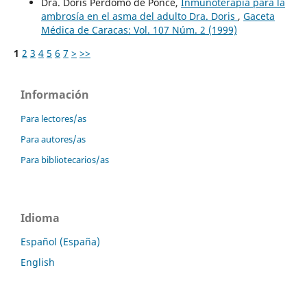
Dra. Doris Perdomo de Ponce,
Inmunoterapia para la
ambrosía en el asma del adulto Dra. Doris
,
Gaceta
Médica de Caracas: Vol. 107 Núm. 2 (1999)
1
2
3
4
5
6
7
>
>>
Información
Para lectores/as
Para autores/as
Para bibliotecarios/as
Idioma
Español (España)
English