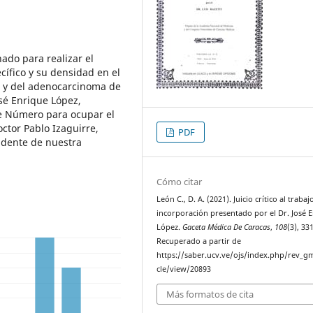
ado para realizar el
ecífico y su densidad en el
a y del adenocarcinoma de
osé Enrique López,
de Número para ocupar el
octor Pablo Izaguirre,
PDF
idente de nuestra
Cómo citar
León C., D. A. (2021). Juicio crítico al trabaj
incorporación presentado por el Dr. José 
López.
Gaceta Médica De Caracas
,
108
(3), 33
Recuperado a partir de
https://saber.ucv.ve/ojs/index.php/rev_gm
cle/view/20893
Más formatos de cita