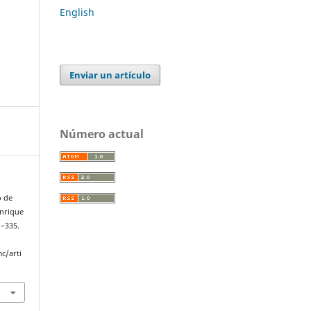
English
Enviar un artículo
Número actual
o de
Enrique
1–335.
c/arti