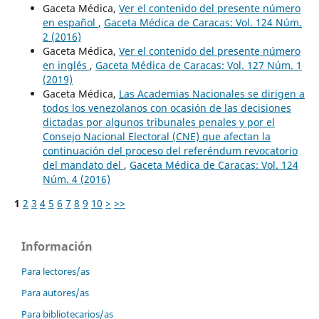
Gaceta Médica,
Ver el contenido del presente número
en español
,
Gaceta Médica de Caracas: Vol. 124 Núm.
2 (2016)
Gaceta Médica,
Ver el contenido del presente número
en inglés
,
Gaceta Médica de Caracas: Vol. 127 Núm. 1
(2019)
Gaceta Médica,
Las Academias Nacionales se dirigen a
todos los venezolanos con ocasión de las decisiones
dictadas por algunos tribunales penales y por el
Consejo Nacional Electoral (CNE) que afectan la
continuación del proceso del referéndum revocatorio
del mandato del
,
Gaceta Médica de Caracas: Vol. 124
Núm. 4 (2016)
1
2
3
4
5
6
7
8
9
10
>
>>
Información
Para lectores/as
Para autores/as
Para bibliotecarios/as