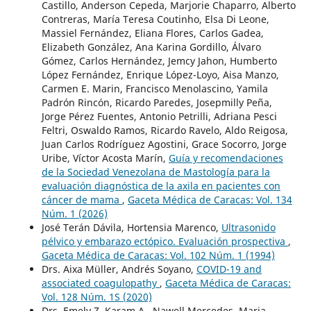
Castillo, Anderson Cepeda, Marjorie Chaparro, Alberto
Contreras, María Teresa Coutinho, Elsa Di Leone,
Massiel Fernández, Eliana Flores, Carlos Gadea,
Elizabeth González, Ana Karina Gordillo, Álvaro
Gómez, Carlos Hernández, Jemcy Jahon, Humberto
López Fernández, Enrique López-Loyo, Aisa Manzo,
Carmen E. Marin, Francisco Menolascino, Yamila
Padrón Rincón, Ricardo Paredes, Josepmilly Peña,
Jorge Pérez Fuentes, Antonio Petrilli, Adriana Pesci
Feltri, Oswaldo Ramos, Ricardo Ravelo, Aldo Reigosa,
Juan Carlos Rodríguez Agostini, Grace Socorro, Jorge
Uribe, Víctor Acosta Marín,
Guía y recomendaciones
de la Sociedad Venezolana de Mastología para la
evaluación diagnóstica de la axila en pacientes con
cáncer de mama
,
Gaceta Médica de Caracas: Vol. 134
Núm. 1 (2026)
José Terán Dávila, Hortensia Marenco,
Ultrasonido
pélvico y embarazo ectópico. Evaluación prospectiva
,
Gaceta Médica de Caracas: Vol. 102 Núm. 1 (1994)
Drs. Aixa Müller, Andrés Soyano,
COVID-19 and
associated coagulopathy
,
Gaceta Médica de Caracas:
Vol. 128 Núm. 1S (2020)
Drs. Emely Z. Karam A., Nawell Mercedes, Maria