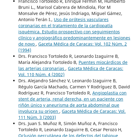
Francisco Tortoledo R, Enrique Fermín M, Humberto
Bruni L., Marisol Cabrera de Mindiola, Flor M
Monsalve de Pérez, Jesús Indriago, Miguel Gámez,
Antonio Terán I.,
Uso de prótesis vasculares
coronarias en el tratamiento de la cardiopatía
isquémica. Estudio prospectivo con seguimientos
clínico y angiográfico predominantemente en lesiones
de novo
,
Gaceta Médica de Caracas: Vol. 102 Núm. 2
(1994)
Drs. Francisco Tortoledo R, Leonardo Izaguirre B,
María Alejandra Tortoledo B,
Puentes miocárdicos de
las arterias coronarias
,
Gaceta Médica de Caracas:
Vol. 110 Núm. 4 (2002)
Drs. Alejandro Sánchez V, Leonardo Izaguirre B,
Régulo García Machado, Carmen Y Rodríguez B, David
Rodríguez R, Francisco Tortoledo R,
Angioplastia con
stent de arteria, renal derecha, en un paciente con
riñón único y aneurisma de aorta abdominal que
involucra su origen
,
Gaceta Médica de Caracas: Vol.
111 Núm. 3 (2003)
Drs. Juan S. Muñoz R, Simón Muñoz A, Francisco
Tortoledo R, Leonardo Izaguirre B, Cesar Perozo H,
Oclusión percutánea de los defectos del tabique