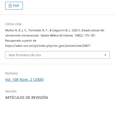
PDF
Cómo citar
Muñoz R, D. J. S., Tortoledo R, F., & Izaguirre B, L. (2021). Estado actual del
ultrasonido intravascular.
Gaceta Médica De Caracas
,
108
(2), 175–187.
Recuperado a partir de
https://saber.ucv.ve/ojs/index.php/rev_gmc/article/view/20871
Más formatos de cita
Número
Vol. 108 Núm. 2 (2000)
Sección
ARTÍCULOS DE REVISIÓN