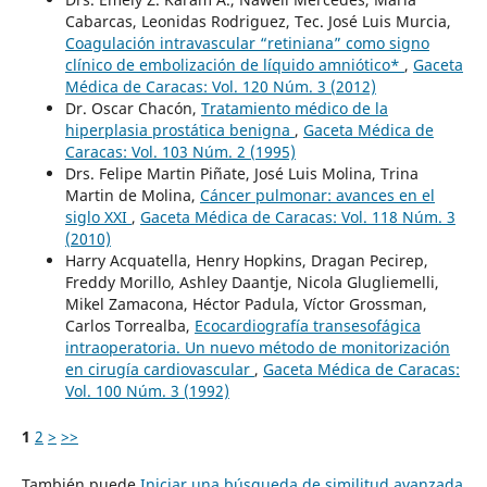
Cabarcas, Leonidas Rodriguez, Tec. José Luis Murcia,
Coagulación intravascular “retiniana” como signo
clínico de embolización de líquido amniótico*
,
Gaceta
Médica de Caracas: Vol. 120 Núm. 3 (2012)
Dr. Oscar Chacón,
Tratamiento médico de la
hiperplasia prostática benigna
,
Gaceta Médica de
Caracas: Vol. 103 Núm. 2 (1995)
Drs. Felipe Martin Piñate, José Luis Molina, Trina
Martin de Molina,
Cáncer pulmonar: avances en el
siglo XXI
,
Gaceta Médica de Caracas: Vol. 118 Núm. 3
(2010)
Harry Acquatella, Henry Hopkins, Dragan Pecirep,
Freddy Morillo, Ashley Daantje, Nicola Glugliemelli,
Mikel Zamacona, Héctor Padula, Víctor Grossman,
Carlos Torrealba,
Ecocardiografía transesofágica
intraoperatoria. Un nuevo método de monitorización
en cirugía cardiovascular
,
Gaceta Médica de Caracas:
Vol. 100 Núm. 3 (1992)
1
2
>
>>
También puede
Iniciar una búsqueda de similitud avanzada