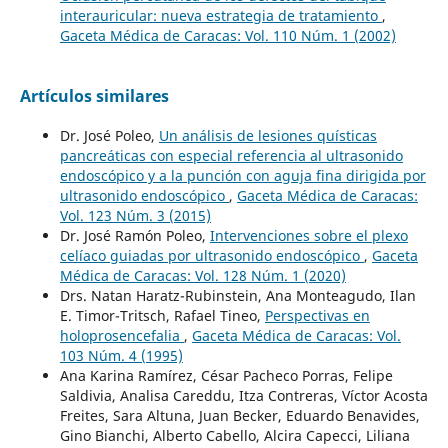
interauricular: nueva estrategia de tratamiento
,
Gaceta Médica de Caracas: Vol. 110 Núm. 1 (2002)
Artículos similares
Dr. José Poleo,
Un análisis de lesiones quísticas
pancreáticas con especial referencia al ultrasonido
endoscópico y a la punción con aguja fina dirigida por
ultrasonido endoscópico
,
Gaceta Médica de Caracas:
Vol. 123 Núm. 3 (2015)
Dr. José Ramón Poleo,
Intervenciones sobre el plexo
celíaco guiadas por ultrasonido endoscópico
,
Gaceta
Médica de Caracas: Vol. 128 Núm. 1 (2020)
Drs. Natan Haratz-Rubinstein, Ana Monteagudo, Ilan
E. Timor-Tritsch, Rafael Tineo,
Perspectivas en
holoprosencefalia
,
Gaceta Médica de Caracas: Vol.
103 Núm. 4 (1995)
Ana Karina Ramírez, César Pacheco Porras, Felipe
Saldivia, Analisa Careddu, Itza Contreras, Víctor Acosta
Freites, Sara Altuna, Juan Becker, Eduardo Benavides,
Gino Bianchi, Alberto Cabello, Alcira Capecci, Liliana